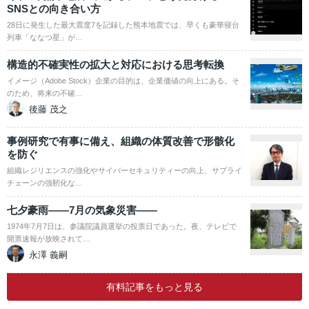
SNSとの向き合い方
28日に発生した最大震度7を記録した熊本地震では、早くも豪華寝台
列車「ななつ星」が…
構造的不確実性の拡大と対応における思考転換
イメージ（Adobe Stock）企業の目的は、企業価値の向上にある。そ
のため、将来の不確…
後藤 茂之
事例研究で有事に備え、組織の体質改善で形骸化
を防ぐ
組織レジリエンスの強化やサイバーセキュリティーの向上、サプライ
チェーンの強靭化な…
七夕豪雨――7月の気象災害――
1974年7月7日は、参議院議員選挙の投票日であった。夜、テレビで
開票速報が放映されて…
永澤 義嗣
有料記事をもっと見る