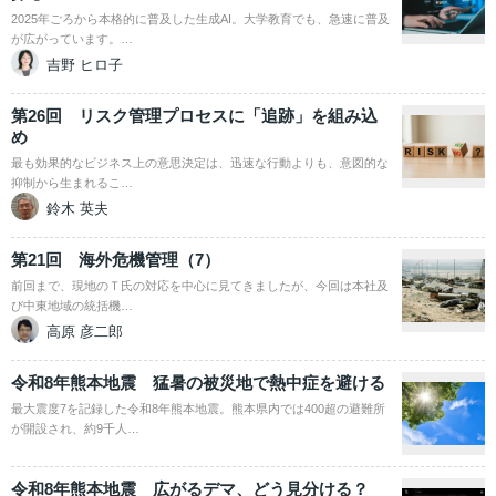
2025年ごろから本格的に普及した生成AI。大学教育でも、急速に普及
が広がっています。…
吉野 ヒロ子
第26回 リスク管理プロセスに「追跡」を組み込
め
最も効果的なビジネス上の意思決定は、迅速な行動よりも、意図的な
抑制から生まれるこ…
鈴木 英夫
第21回 海外危機管理（7）
前回まで、現地のＴ氏の対応を中心に見てきましたが、今回は本社及
び中東地域の統括機…
高原 彦二郎
令和8年熊本地震 猛暑の被災地で熱中症を避ける
最大震度7を記録した令和8年熊本地震。熊本県内では400超の避難所
が開設され、約9千人…
令和8年熊本地震 広がるデマ、どう見分ける？