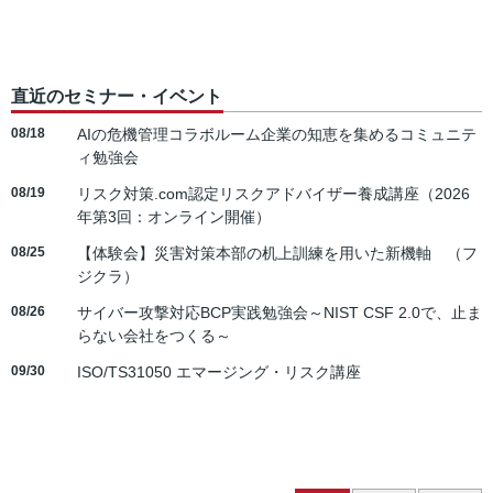
直近のセミナー・イベント
08/18
AIの危機管理コラボルーム企業の知恵を集めるコミュニテ
ィ勉強会
08/19
リスク対策.com認定リスクアドバイザー養成講座（2026
年第3回：オンライン開催）
08/25
【体験会】災害対策本部の机上訓練を用いた新機軸 （フ
ジクラ）
08/26
サイバー攻撃対応BCP実践勉強会～NIST CSF 2.0で、止ま
らない会社をつくる～
09/30
ISO/TS31050 エマージング・リスク講座