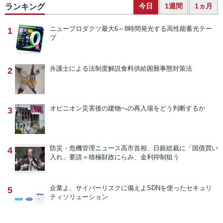
今日
1週間
1ヵ月
ランキング
ニュープロダクツ
最大6～8時間発光する高性能蓄光テー
1
プ
弁護士による法制度解説
食料供給困難事態対策法
2
オピニオン
災害後の建物への再入場をどう判断するか
3
防災・危機管理ニュース
高市首相、日銀総裁に「国債買い
4
入れ」要請＝積極財政にらみ、金利抑制狙う
企業よ、サイバーリスクに備えよ
SDNを使ったセキュリ
5
ティソリューション