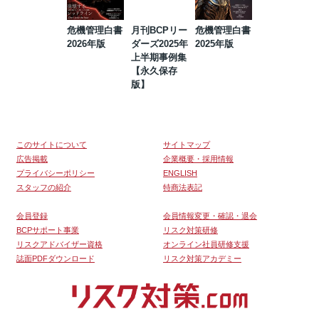
危機管理白書
月刊BCPリー
危機管理白書
2023年防災・
2026年版
ダーズ2025年
2025年版
BCP・リスク
上半期事例集
マネジメント
【永久保存
事例集【永久
版】
保存版】
このサイトについて
サイトマップ
広告掲載
企業概要・採用情報
プライバシーポリシー
ENGLISH
スタッフの紹介
特商法表記
会員登録
会員情報変更・確認・退会
BCPサポート事業
リスク対策研修
リスクアドバイザー資格
オンライン社員研修支援
誌面PDFダウンロード
リスク対策アカデミー