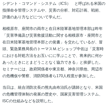
シデント・コマンド・システム（ICS） と呼ばれる米国の
指揮命令管理システムや、災害の分析、対応計画、戦術、
評価のあり方などについて学んだ。
相模原市、座間市の両市と在日米陸軍基地管理本部は昨年
「災害準備及び災害救援活動に関する相模原市・座間市と
在日米陸軍基地管理本部との覚書」を交わしているが、冒
頭、緊急業務局長のトーマスＭ.ビショップ中佐は「災害時
における対処方法をお互いにに学ぶことで、将来的に何か
あったときにとまどうことなく協力できる」と挨拶した。
セミナーには、政府関係者や東京都、神奈川県他、周辺市
の危機仮や警察、消防関係者ら170人程度が参加した。
当日は、統合消防次長の熊丸由布治氏が講師となり、米国
の危機管理体制の発展の歴史や、国家災害管理システム、
ISCの仕組みなどを説明した。