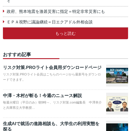
イ
政府、熊本地震を激甚災害に指定＝特定非常災害にも
ＥＰＡ視野に議論継続＝日エクアドル外相会談
もっと読む
おすすめ記事
リスク対策.PROライト会員用ダウンロードページ
リスク対策.PROライト会員はこちらのページから最新号をダウンロ
ードできます。
中澤・木村が斬る！今週のニュース解説
毎週火曜日（平日のみ）朝9時～、リスク対策.com編集長 中澤幸介
と兵庫県立大学教授…
生成AIで就活の進路相談も、大学生の利用実態を
探る