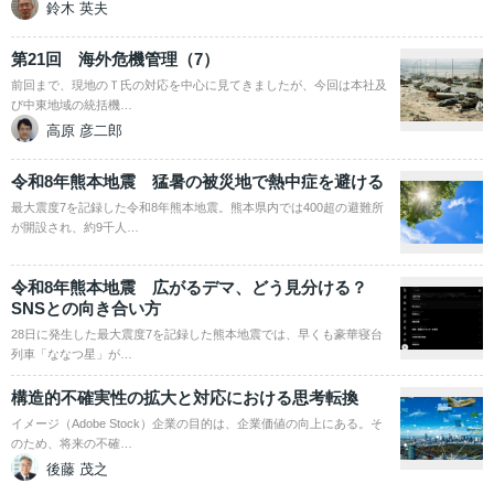
鈴木 英夫
第21回 海外危機管理（7）
前回まで、現地のＴ氏の対応を中心に見てきましたが、今回は本社及
び中東地域の統括機…
高原 彦二郎
令和8年熊本地震 猛暑の被災地で熱中症を避ける
最大震度7を記録した令和8年熊本地震。熊本県内では400超の避難所
が開設され、約9千人…
令和8年熊本地震 広がるデマ、どう見分ける？
SNSとの向き合い方
28日に発生した最大震度7を記録した熊本地震では、早くも豪華寝台
列車「ななつ星」が…
構造的不確実性の拡大と対応における思考転換
イメージ（Adobe Stock）企業の目的は、企業価値の向上にある。そ
のため、将来の不確…
後藤 茂之