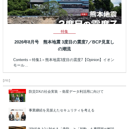
特集
2026年8月号 熊本地震 3度目の震度7／BCP見直し
の潮流
Contents＜特集1＞熊本地震3度目の震度7【Opinion】イオン
モール…
【PR】
防災DXの社会実装 －衛星データ利活用に向けて
事業継続を見据えたセキュリティを考える