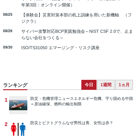
年第3回：オンライン開催）
08/25
【体験会】災害対策本部の机上訓練を用いた新機軸 （フ
ジクラ）
08/26
サイバー攻撃対応BCP実践勉強会～NIST CSF 2.0で、止ま
らない会社をつくる～
09/30
ISO/TS31050 エマージング・リスク講座
今日
1週間
1ヵ月
ランキング
防災・危機管理ニュース
エネルギー危機、守り固める中国
1
＝原油確保、燃料の輸出制限
防災とピクトグラム
なぜ男性は青、女性は赤？
2