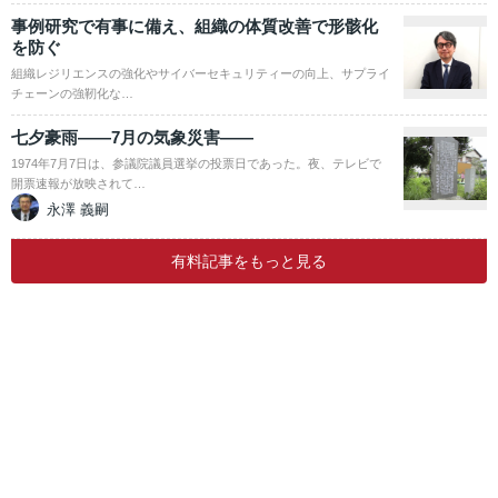
事例研究で有事に備え、組織の体質改善で形骸化
を防ぐ
組織レジリエンスの強化やサイバーセキュリティーの向上、サプライ
チェーンの強靭化な…
七夕豪雨――7月の気象災害――
1974年7月7日は、参議院議員選挙の投票日であった。夜、テレビで
開票速報が放映されて…
永澤 義嗣
有料記事をもっと見る