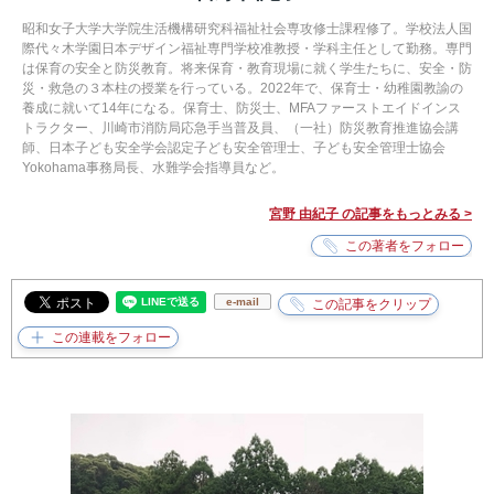
昭和女子大学大学院生活機構研究科福祉社会専攻修士課程修了。学校法人国
際代々木学園日本デザイン福祉専門学校准教授・学科主任として勤務。専門
は保育の安全と防災教育。将来保育・教育現場に就く学生たちに、安全・防
災・救急の３本柱の授業を行っている。2022年で、保育士・幼稚園教諭の
養成に就いて14年になる。保育士、防災士、MFAファーストエイドインス
トラクター、川崎市消防局応急手当普及員、（一社）防災教育推進協会講
師、日本子ども安全学会認定子ども安全管理士、子ども安全管理士協会
Yokohama事務局長、水難学会指導員など。
宮野 由紀子 の記事をもっとみる >
e-mail