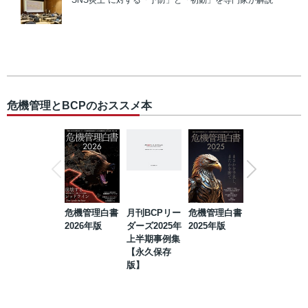
“SNS炎上”に対する「予防」と「初動」を専門家が解説
危機管理とBCPのおススメ本
危機管理白書
月刊BCPリー
危機管理白書
2023年防災・
2026年版
ダーズ2025年
2025年版
BCP・リスク
上半期事例集
マネジメント
【永久保存
事例集【永久
版】
保存版】