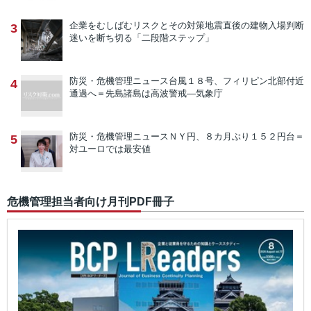
企業をむしばむリスクとその対策
地震直後の建物入場判断
3
迷いを断ち切る「二段階ステップ」
防災・危機管理ニュース
台風１８号、フィリピン北部付近
4
通過へ＝先島諸島は高波警戒―気象庁
防災・危機管理ニュース
ＮＹ円、８カ月ぶり１５２円台＝
5
対ユーロでは最安値
危機管理担当者向け月刊PDF冊子