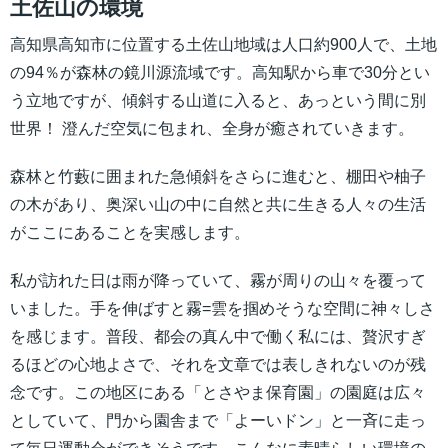
土佐山の環境
高知県高知市に位置する土佐山地域は人口約900人で、土地
の94％が森林の鏡川源流域です。高知駅から車で30分とい
う立地ですが、傾斜する山道に入ると、あっという間に別
世界！ 澄んだ空気に包まれ、全身が癒されていきます。
森林と竹藪に囲まれた急傾斜をさらに進むと、棚田や柚子
の木があり、奥深い山の中に自然と共に生きる人々の生活
がここにあることを実感します。
私が訪れた日は雨が降っていて、霧が周りの山々を覆って
いました。手を伸ばすと霧=雲を掴めそうな空間に神々しさ
を感じます。普段、都会の真ん中で働く私には、贅沢すぎ
るほどの心地よさで、それを文章では表しきれないのが残
念です。この地区にある「とさやま保育園」の園庭は広々
としていて、門から園舎まで「よーいドン」と一斉に走っ