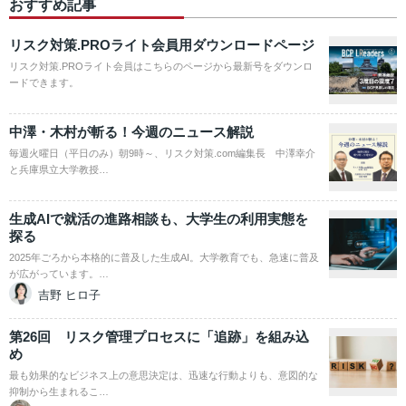
おすすめ記事
リスク対策.PROライト会員用ダウンロードページ
リスク対策.PROライト会員はこちらのページから最新号をダウンロ
ードできます。
中澤・木村が斬る！今週のニュース解説
毎週火曜日（平日のみ）朝9時～、リスク対策.com編集長 中澤幸介
と兵庫県立大学教授…
生成AIで就活の進路相談も、大学生の利用実態を
探る
2025年ごろから本格的に普及した生成AI。大学教育でも、急速に普及
が広がっています。…
吉野 ヒロ子
第26回 リスク管理プロセスに「追跡」を組み込
め
最も効果的なビジネス上の意思決定は、迅速な行動よりも、意図的な
抑制から生まれるこ…