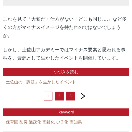
これを見て「大変だ・仕方がない・どこも同じ….」など多
くの方がマイナスイメージを持たれのではないでしょう
か。
しかし、土佐山アカデミーではマイナス要素と思われる事
柄を、資源として生かしたイベントを開催しています。
つづきを読む
土佐山の「課題」を生かしたイベント
next
1
2
3
keyword
保育園
防災
過疎化
高齢化
少子化
高知県