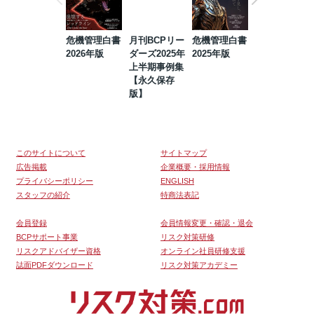
危機管理白書
月刊BCPリー
危機管理白書
2023年防災・
2026年版
ダーズ2025年
2025年版
BCP・リスク
上半期事例集
マネジメント
【永久保存
事例集【永久
版】
保存版】
このサイトについて
サイトマップ
広告掲載
企業概要・採用情報
プライバシーポリシー
ENGLISH
スタッフの紹介
特商法表記
会員登録
会員情報変更・確認・退会
BCPサポート事業
リスク対策研修
リスクアドバイザー資格
オンライン社員研修支援
誌面PDFダウンロード
リスク対策アカデミー