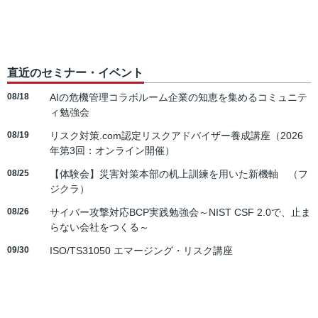
直近のセミナー・イベント
08/18
AIの危機管理コラボルーム企業の知恵を集めるコミュニテ
ィ勉強会
08/19
リスク対策.com認定リスクアドバイザー養成講座（2026
年第3回：オンライン開催）
08/25
【体験会】災害対策本部の机上訓練を用いた新機軸 （フ
ジクラ）
08/26
サイバー攻撃対応BCP実践勉強会～NIST CSF 2.0で、止ま
らない会社をつくる～
09/30
ISO/TS31050 エマージング・リスク講座