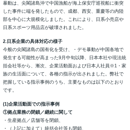
暴動は、尖閣諸島沖で中国漁船が海上保安庁巡視船に衝突
した事件に端を発したもので、成都、西安、重慶等の内陸
部を中心に大規模化しました。これにより、日系小売店や
日系スポーツ用品店が破壊されました。
2.日系企業の具体対応の様子
今般の尖閣諸島の国有化を受け、・デモ暴動が中国各地で
発生する可能性が高まった9月中旬以降、日本本社や現法統
括会社等から、漸次、企業活動面および日本人社員※1・家
族の生活面について、各種の指示が出されました。弊社で
把握している指示事例のうち、主要なものは以下のとおり
です。
(1)企業活動面での指示事例
①拠点業務の閉鎖／継続に関して
・生産拠点／店舗等を閉鎖、
・（上記に加えて）統括会社等も閉鎖、