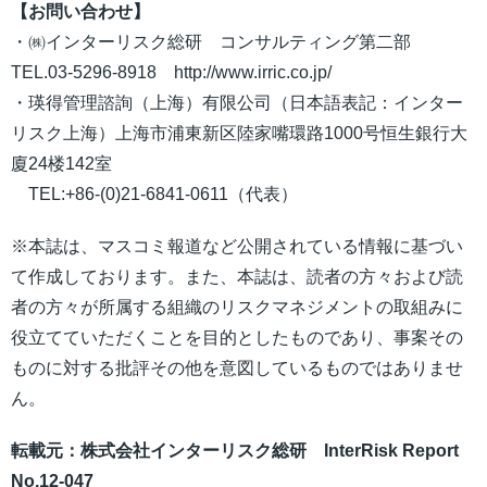
【お問い合わせ】
・㈱インターリスク総研 コンサルティング第二部
TEL.03-5296-8918 http://www.irric.co.jp/
・瑛得管理諮詢（上海）有限公司（日本語表記：インター
リスク上海）上海市浦東新区陸家嘴環路1000号恒生銀行大
廈24楼142室
TEL:+86-(0)21-6841-0611（代表）
※本誌は、マスコミ報道など公開されている情報に基づい
て作成しております。また、本誌は、読者の方々および読
者の方々が所属する組織のリスクマネジメントの取組みに
役立てていただくことを目的としたものであり、事案その
ものに対する批評その他を意図しているものではありませ
ん。
転載元：株式会社インターリスク総研 InterRisk Report
No.12-047