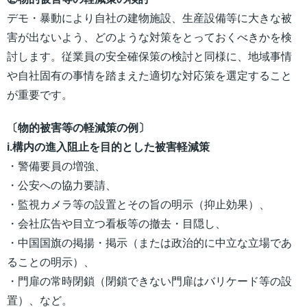
デモ・暴動により自社の建物施設、生産設備等に大きな被
害が出ないよう、どのような対策をとっておくべきかを検
討します。従業員の安全確保策の検討と同様に、地域事情
や自社固有の事情を踏まえた適切な対応策を選定すること
が重要です。
〔物的被害等の軽減策の例〕
i.構内の進入阻止を目的とした被害軽減策
・警備要員の増強、
・公安への協力要請、
・監視カメラ等の設置とその旨の明示（抑止効果）、
・会社広告や目立つ看板等の撤去・目隠し、
・中国国旗の掲揚・掲示（または政治的に中立な立場であ
ることの明示）、
・門扉の常時閉鎖（閉鎖できない門扉はバリケード等の設
置）、など。