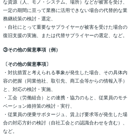
な資源（人、モノ・システム、場所）などが被害を受け、
一定の期間に亘って業務に活用できない場合の代替的な業
務継続策の検討・選定、
・自社にとって重要なサプライヤーが被害を受けた場合の
復旧支援の実施、または代替サプライヤーの選定、など。
③その他の留意事項（例）
〔その他の留意事項〕
・対抗措置と考えられる事象が発生した場合、その具体内
容の把握（同業他社、取引先、商工会等からの情報入手）
と、対応の検討・実施、
・工会（労働組合）との連携・協力のもと、従業員のモチ
ベーション維持策の検討・実行、
・従業員の便乗サボタージュ、賃上げ要求等が発生した場
合の対応方針の検討（自社工会との認識合わせを含む）、
など。