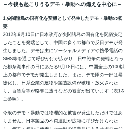
～今後も起こりうるデモ・暴動への備えを中心に～
1.尖閣諸島の国有化を契機として発生したデモ・暴動の概
要
2012年9月10日に日本政府が尖閣諸島の国有化を閣議決定
したことを発端として、中国の多くの都市で反日デモが発
生しました。デモは主にソーシャルメディアや携帯電話の
SMS等を通じて呼びかけが広がり、日中戦争の発端となっ
た柳条湖事件の日にあたる9月18日には、中国全土の100以
上の都市でデモが発生しました。また、デモ隊の一部は暴
徒化し、日系企業の建物や製造設備が破壊・放火された
り、百貨店等が略奪に遭うなどの被害が出ています（表1を
ご参照）。
今般のデモ・暴動では物理的な被害が発生しただけではあ
りません。日本製品の不買運動が広範に呼びかけられた
り、デモ・暴動に便乗した一部の従業員によるサボタージ