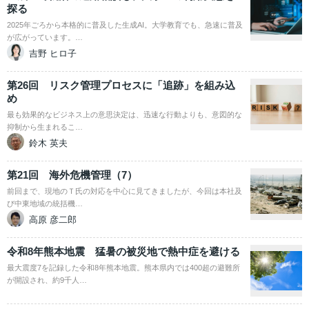
探る
2025年ごろから本格的に普及した生成AI。大学教育でも、急速に普及
が広がっています。…
吉野 ヒロ子
第26回 リスク管理プロセスに「追跡」を組み込
め
最も効果的なビジネス上の意思決定は、迅速な行動よりも、意図的な
抑制から生まれるこ…
鈴木 英夫
第21回 海外危機管理（7）
前回まで、現地のＴ氏の対応を中心に見てきましたが、今回は本社及
び中東地域の統括機…
高原 彦二郎
令和8年熊本地震 猛暑の被災地で熱中症を避ける
最大震度7を記録した令和8年熊本地震。熊本県内では400超の避難所
が開設され、約9千人…