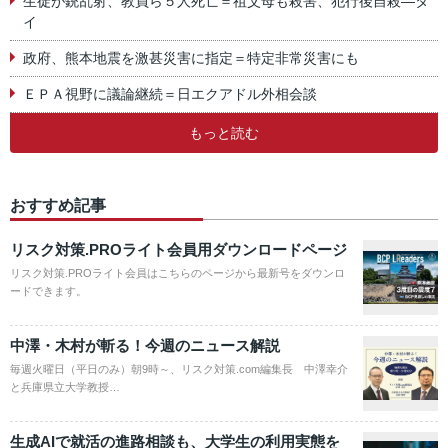
生徒が銃乱射、教員ら５人死亡＝祖父母も殺害、犯行後自殺―タ
イ
政府、熊本地震を激甚災害に指定＝特定非常災害にも
ＥＰＡ視野に議論継続＝日エクアドル外相会談
もっと読む
おすすめ記事
リスク対策.PROライト会員用ダウンロードページ
リスク対策.PROライト会員はこちらのページから最新号をダウンロ
ードできます。
中澤・木村が斬る！今週のニュース解説
毎週火曜日（平日のみ）朝9時～、リスク対策.com編集長 中澤幸介
と兵庫県立大学教授…
生成AIで就活の進路相談も、大学生の利用実態を