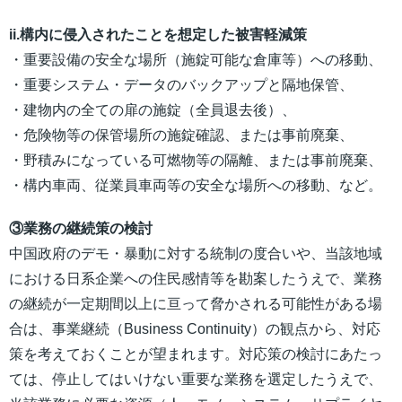
ii.構内に侵入されたことを想定した被害軽減策
・重要設備の安全な場所（施錠可能な倉庫等）への移動、
・重要システム・データのバックアップと隔地保管、
・建物内の全ての扉の施錠（全員退去後）、
・危険物等の保管場所の施錠確認、または事前廃棄、
・野積みになっている可燃物等の隔離、または事前廃棄、
・構内車両、従業員車両等の安全な場所への移動、など。
③業務の継続策の検討
中国政府のデモ・暴動に対する統制の度合いや、当該地域
における日系企業への住民感情等を勘案したうえで、業務
の継続が一定期間以上に亘って脅かされる可能性がある場
合は、事業継続（Business Continuity）の観点から、対応
策を考えておくことが望まれます。対応策の検討にあたっ
ては、停止してはいけない重要な業務を選定したうえで、