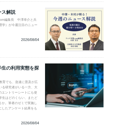
ース解説
com編集長 中澤幸介と兵
理学）が今週注目のニュー
2026/08/04
学生の利用実態を探
学教育でも、急速に普及が広
いる研究者がいる一方、大
のエントリーシートにも使
学生はどのくらい、またど
うか。筆者のゼミで実施し
にしたアンケート結果をも
2026/08/04