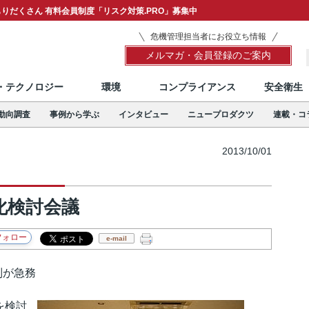
りだくさん 有料会員制度「リスク対策.PRO」募集中
危機管理担当者にお役立ち情報
メルマガ・会員登録のご案内
T・テクノロジー
環境
コンプライアンス
安全衛生
動向調査
事例から学ぶ
インタビュー
ニュープロダクツ
連載・コ
2013/10/01
化検討会議
e-mail
制が急務
を検討