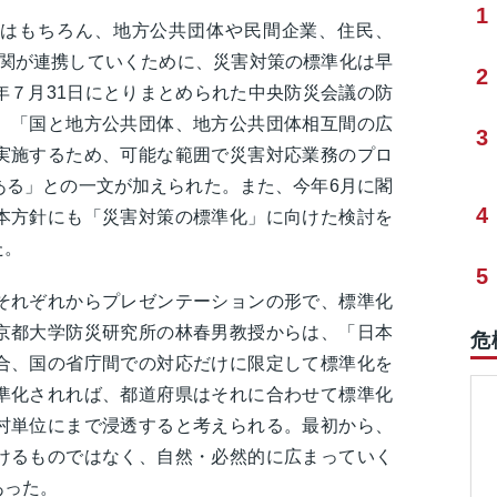
1
はもちろん、地方公共団体や民間企業、住民、
機関が連携していくために、災害対策の標準化は早
2
年７月31日にとりまとめられた中央防災会議の防
、「国と地方公共団体、地方公共団体相互間の広
3
実施するため、可能な範囲で災害対応業務のプロ
ある」との一文が加えられた。また、今年6月に閣
4
本方針にも「災害対策の標準化」に向けた検討を
た。
5
それぞれからプレゼンテーションの形で、標準化
京都大学防災研究所の林春男教授からは、「日本
危
合、国の省庁間での対応だけに限定して標準化を
準化されれば、都道府県はそれに合わせて標準化
村単位にまで浸透すると考えられる。最初から、
けるものではなく、自然・必然的に広まっていく
あった。