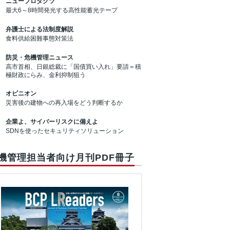
ニュープロダクツ
最大6～8時間発光する高性能蓄光テープ
弁護士による法制度解説
食料供給困難事態対策法
防災・危機管理ニュース
高市首相、日銀総裁に「国債買い入れ」要請＝積
極財政にらみ、金利抑制狙う
オピニオン
災害後の建物への再入場をどう判断するか
企業よ、サイバーリスクに備えよ
SDNを使ったセキュリティソリューション
機管理担当者向け月刊PDF冊子