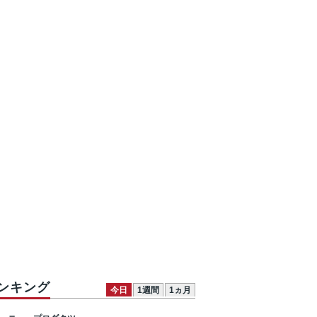
ンキング
今日
1週間
1ヵ月