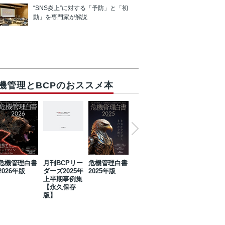
“SNS炎上”に対する「予防」と「初
動」を専門家が解説
機管理とBCPのおススメ本
危機管理白書
月刊BCPリー
危機管理白書
2023年防災・
危機管理白書
2026年版
ダーズ2025年
2025年版
BCP・リスク
2024年版
上半期事例集
マネジメント
【永久保存
事例集【永久
版】
保存版】