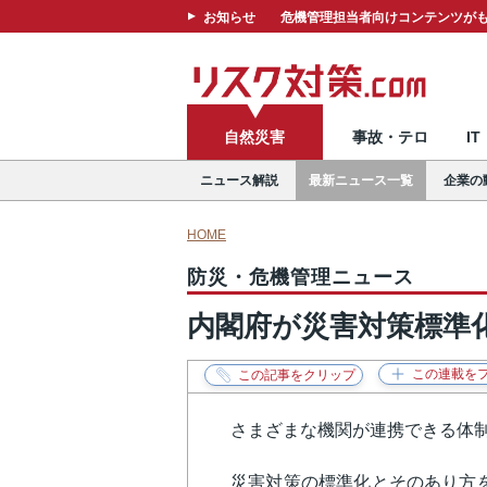
お知らせ
危機管理担当者向けコンテンツがも
自然災害
事故・テロ
I
ニュース解説
最新ニュース一覧
企業の
HOME
防災・危機管理ニュース
内閣府が災害対策標準
さまざまな機関が連携できる体
災害対策の標準化とそのあり方