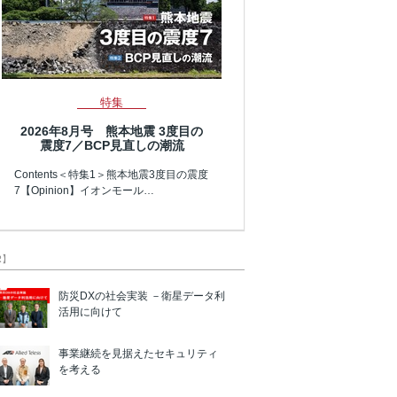
特集
2026年8月号 熊本地震 3度目の
震度7／BCP見直しの潮流
Contents＜特集1＞熊本地震3度目の震度
7【Opinion】イオンモール…
R】
防災DXの社会実装 －衛星データ利
活用に向けて
事業継続を見据えたセキュリティ
を考える