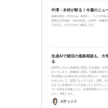
中澤・木村が斬る！今週のニュ
毎週火曜日（平日のみ）朝9時～、リスク対策.
庫県立大学教授 木村玲欧氏（心理学・危機管
スを短く、わかりやすく解説します。
生成AIで就活の進路相談も、大
る
2025年ごろから本格的に普及した生成AI。大
がっています。積極的に活用して成果を挙げて
学の課題に生成AIを使う学生が増えたり、就活
われたりして、話題になっています。実際、大
のように生成AIサービスを使っているのでしょ
ている学生を対象にした、生成AI利用をテーマ
とに、考察します。
吉野 ヒロ子