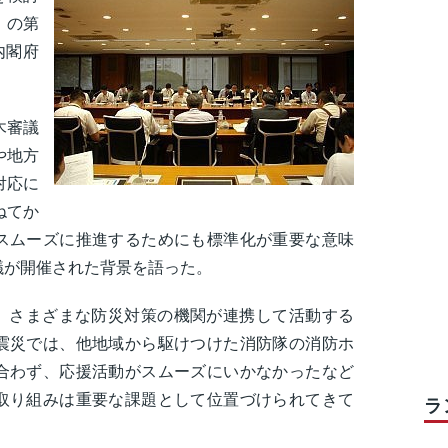
」の第
内閣府
木審議
や地方
対応に
ねてか
スムーズに推進するためにも標準化が重要な意味
議が開催された背景を語った。
は、さまざまな防災対策の機関が連携して活動する
震災では、他地域から駆けつけた消防隊の消防ホ
合わず、応援活動がスムーズにいかなかったなど
取り組みは重要な課題として位置づけられてきて
ラ