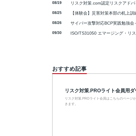
08/19
リスク対策.com認定リスクアドバ
08/25
【体験会】災害対策本部の机上訓
08/26
サイバー攻撃対応BCP実践勉強会～N
09/30
ISO/TS31050 エマージング・リ
おすすめ記事
リスク対策.PROライト会員用
リスク対策.PROライト会員はこちらのページ
きます。