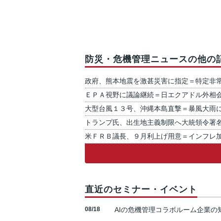
防災・危機管理ニュースの他の
政府、熊本地震を激甚災害に指定＝特定非
ＥＰＡ視野に議論継続＝日エクアドル外相
大型台風１３号、沖縄本島直撃＝暴風大雨
トランプ氏、出生地主義制限へ大統領令署
米ＦＲＢ議長、９月利上げ用意＝インフレ
直近のセミナー・イベント
08/18
AIの危機管理コラボルーム企業