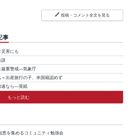
投稿・コメント全文を見る
記事
常災害にも
会談
に厳重警戒―気象庁
名＝出産旅行の子、米国籍認めず
加速なら―英紙
もっと読む
の知恵を集めるコミュニティ勉強会