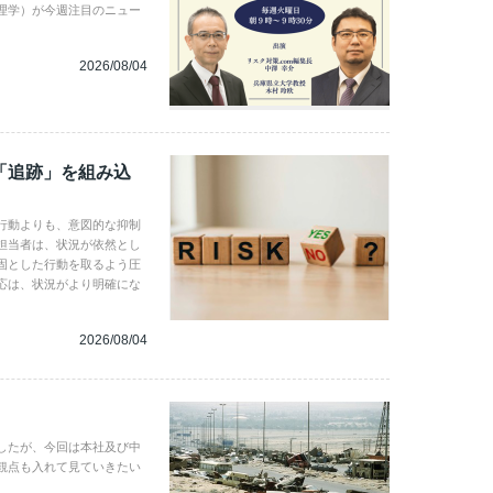
理学）が今週注目のニュー
2026/08/04
「追跡」を組み込
行動よりも、意図的な抑制
担当者は、状況が依然とし
固とした行動を取るよう圧
応は、状況がより明確にな
2026/08/04
したが、今回は本社及び中
観点も入れて見ていきたい