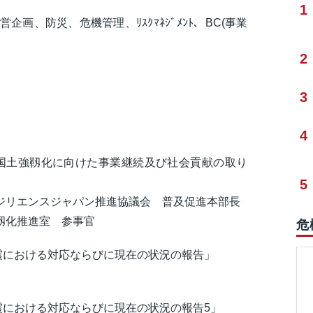
1
企画、防災、危機管理、ﾘｽｸﾏﾈｼﾞﾒﾝﾄ、BC(事業
2
3
4
挨拶「国土強靱化に向けた事業継続及び社会貢献の取り
5
ジリエンスジャパン推進協議会 普及促進本部長
靱化推進室 参事官
危
半島地震における対応ならびに現在の状況の報告」
島地震における対応ならびに現在の状況の報告5」