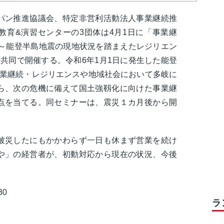
パン推進協議会、特定非営利活動法人事業継続推
教育&演習センターの3団体は4月1日に「事業継
 ～能登半島地震の現地状況を踏まえたレジリエン
共同で開催する。令和6年1月1日に発生した能登
事業継続・レジリエンスや地域社会において多岐に
ら、次の危機に備えて国土強靱化に向けた事業継
点を当てる。同セミナーは、震災１カ月後から開
被災したにもかかわらず一日も休まず営業を続け
や」の経営者が、初動対応から現在の状況、今後
30
ラ