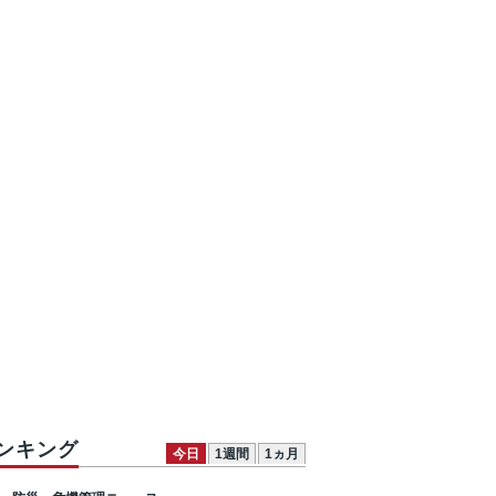
ンキング
今日
1週間
1ヵ月