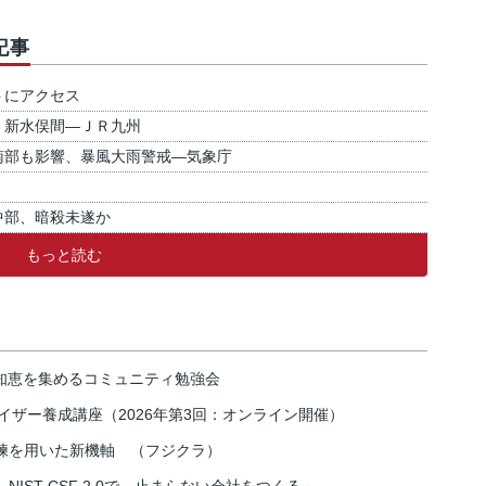
記事
トにアクセス
－新水俣間―ＪＲ九州
南部も影響、暴風大雨警戒―気象庁
中部、暗殺未遂か
もっと読む
の知恵を集めるコミュニティ勉強会
イザー養成講座（2026年第3回：オンライン開催）
練を用いた新機軸 （フジクラ）