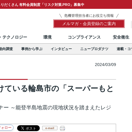
りだくさん 有料会員制度「リスク対策.PRO」募集中
危機管理担当者にお役立ち情報
メルマガ・会員登録のご案内
T・テクノロジー
環境
コンプライアンス
安全衛生
動向調査
事例から学ぶ
インタビュー
ニュープロダクツ
連載・コ
2024/03/09
けている輪島市の「スーパーもと
ナー ～能登半島地震の現地状況を踏まえたレジ
～
e-mail