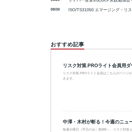
サイバー攻撃対応BCP実践勉強会～N
09/30
ISO/TS31050 エマージング・リ
おすすめ記事
リスク対策.PROライト会員用
リスク対策.PROライト会員はこちらのページ
きます。
中澤・木村が斬る！今週のニュ
毎週火曜日（平日のみ）朝9時～、リスク対策.