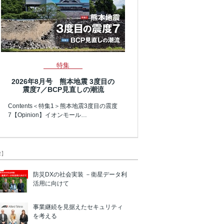
特集
2026年8月号 熊本地震 3度目の
震度7／BCP見直しの潮流
Contents＜特集1＞熊本地震3度目の震度
7【Opinion】イオンモール…
R】
防災DXの社会実装 －衛星データ利
活用に向けて
事業継続を見据えたセキュリティ
を考える