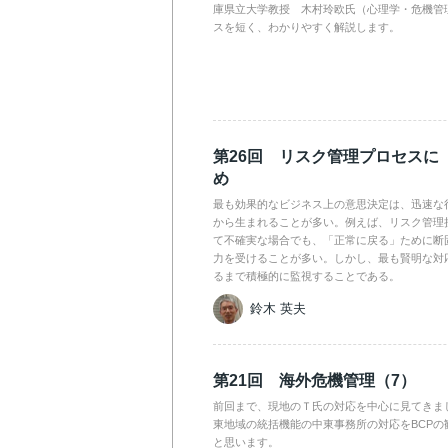
庫県立大学教授 木村玲欧氏（心理学・危機管
スを短く、わかりやすく解説します。
第26回 リスク管理プロセスに
め
最も効果的なビジネス上の意思決定は、迅速な
から生まれることが多い。例えば、リスク管理
て不確実な場合でも、「正常に戻る」ために断
力を受けることが多い。しかし、最も賢明な対
るまで積極的に監視することである。
鈴木 英夫
第21回 海外危機管理（7）
前回まで、現地のＴ氏の対応を中心に見てきま
東地域の統括機能の中東事務所の対応をBCPの
と思います。