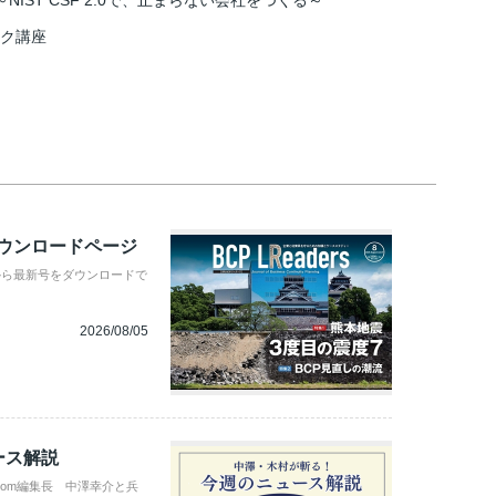
IST CSF 2.0で、止まらない会社をつくる～
スク講座
ダウンロードページ
から最新号をダウンロードで
2026/08/05
ース解説
com編集長 中澤幸介と兵