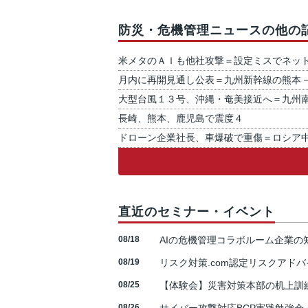
防災・危機管理ニュースの他の
米メタのＡＩも他社攻撃＝設定ミスでネッ
月内に再開見通し公表＝九州新幹線の熊本
大型台風１３号、沖縄・奄美接近へ＝九州
長崎、熊本、鹿児島で震度４
ドローン企業社長、車爆破で重傷＝ロシア
直近のセミナー・イベント
08/18
AIの危機管理コラボルーム企業
08/19
リスク対策.com認定リスクアドバ
08/25
【体験会】災害対策本部の机上訓
08/26