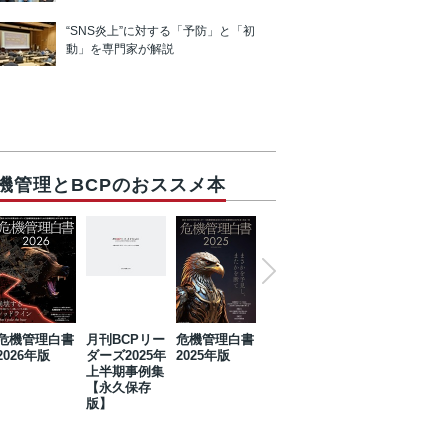
“SNS炎上”に対する「予防」と「初
動」を専門家が解説
機管理とBCPのおススメ本
危機管理白書
月刊BCPリー
危機管理白書
2023年防災・
危機管理白書
2026年版
ダーズ2025年
2025年版
BCP・リスク
2024年版
上半期事例集
マネジメント
【永久保存
事例集【永久
版】
保存版】