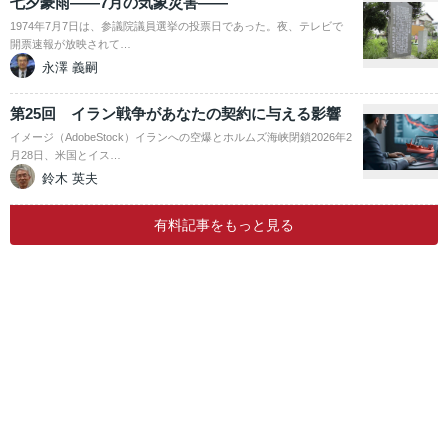
七夕豪雨――7月の気象災害――
1974年7月7日は、参議院議員選挙の投票日であった。夜、テレビで
開票速報が放映されて…
永澤 義嗣
第25回 イラン戦争があなたの契約に与える影響
イメージ（AdobeStock）イランへの空爆とホルムズ海峡閉鎖2026年2
月28日、米国とイス…
鈴木 英夫
有料記事をもっと見る