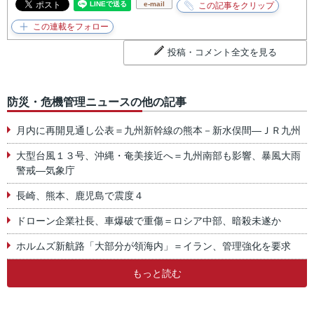
e-mail
投稿・コメント全文を見る
防災・危機管理ニュースの他の記事
月内に再開見通し公表＝九州新幹線の熊本－新水俣間―ＪＲ九州
大型台風１３号、沖縄・奄美接近へ＝九州南部も影響、暴風大雨
警戒―気象庁
長崎、熊本、鹿児島で震度４
ドローン企業社長、車爆破で重傷＝ロシア中部、暗殺未遂か
ホルムズ新航路「大部分が領海内」＝イラン、管理強化を要求
もっと読む