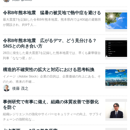
令和8年熊本地震 猛暑の被災地で熱中症を避ける
最大震度7を記録した令和8年熊本地震。熊本県内では400超の避難所
が開設され、約9千人…
令和8年熊本地震 広がるデマ、どう見分ける？
SNSとの向き合い方
28日に発生した最大震度7を記録した熊本地震では、早くも豪華寝台
列車「ななつ星」が…
構造的不確実性の拡大と対応における思考転換
イメージ（Adobe Stock）企業の目的は、企業価値の向上にある。そ
のため、将来の不確…
後藤 茂之
事例研究で有事に備え、組織の体質改善で形骸化
を防ぐ
組織レジリエンスの強化やサイバーセキュリティーの向上、サプライ
チェーンの強靭化な…