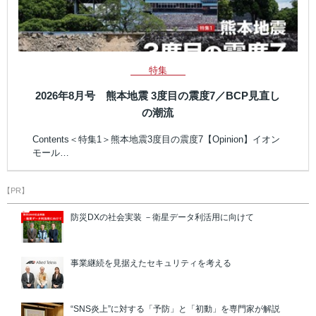
特集
2026年8月号 熊本地震 3度目の震度7／BCP見直し
の潮流
Contents＜特集1＞熊本地震3度目の震度7【Opinion】イオン
モール…
【PR】
防災DXの社会実装 －衛星データ利活用に向けて
事業継続を見据えたセキュリティを考える
“SNS炎上”に対する「予防」と「初動」を専門家が解説