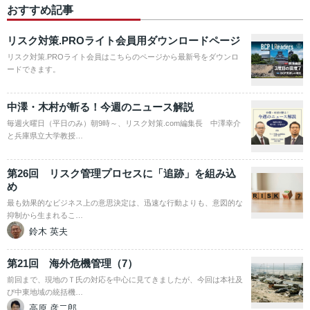
おすすめ記事
リスク対策.PROライト会員用ダウンロードページ
リスク対策.PROライト会員はこちらのページから最新号をダウンロ
ードできます。
中澤・木村が斬る！今週のニュース解説
毎週火曜日（平日のみ）朝9時～、リスク対策.com編集長 中澤幸介
と兵庫県立大学教授…
第26回 リスク管理プロセスに「追跡」を組み込
め
最も効果的なビジネス上の意思決定は、迅速な行動よりも、意図的な
抑制から生まれるこ…
鈴木 英夫
第21回 海外危機管理（7）
前回まで、現地のＴ氏の対応を中心に見てきましたが、今回は本社及
び中東地域の統括機…
高原 彦二郎