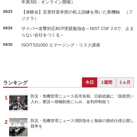
年第3回：オンライン開催）
08/25
【体験会】災害対策本部の机上訓練を用いた新機軸 （フ
ジクラ）
08/26
サイバー攻撃対応BCP実践勉強会～NIST CSF 2.0で、止ま
らない会社をつくる～
09/30
ISO/TS31050 エマージング・リスク講座
今日
1週間
1ヵ月
ランキング
防災・危機管理ニュース
高市首相、日銀総裁に「国債買い
1
入れ」要請＝積極財政にらみ、金利抑制狙う
防災・危機管理ニュース
消防指令と無線の接続仕様公開し
2
競争を