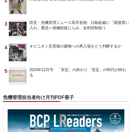
2
防災・危機管理ニュース
高市首相、日銀総裁に「国債買い
3
入れ」要請＝積極財政にらみ、金利抑制狙う
オピニオン
災害後の建物への再入場をどう判断するか
4
2024年12月号 「安定」の終わり
「安定」の時代が終わ
5
る
危機管理担当者向け月刊PDF冊子