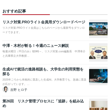
おすすめ記事
リスク対策.PROライト会員用ダウンロードページ
リスク対策.PROライト会員はこちらのページから最新号をダウンロ
ードできます。
中澤・木村が斬る！今週のニュース解説
毎週火曜日（平日のみ）朝9時～、リスク対策.com編集長 中澤幸介
と兵庫県立大学教授…
生成AIで就活の進路相談も、大学生の利用実態を
探る
2025年ごろから本格的に普及した生成AI。大学教育でも、急速に普及
が広がっています。…
吉野 ヒロ子
第26回 リスク管理プロセスに「追跡」を組み込
め