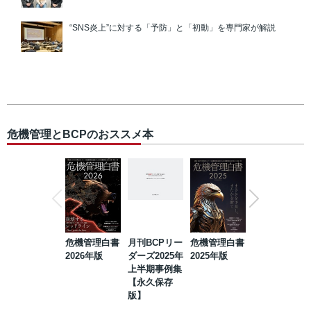
“SNS炎上”に対する「予防」と「初動」を専門家が解説
危機管理とBCPのおススメ本
危機管理白書
月刊BCPリー
危機管理白書
2023年防災・
2026年版
ダーズ2025年
2025年版
BCP・リスク
上半期事例集
マネジメント
【永久保存
事例集【永久
版】
保存版】