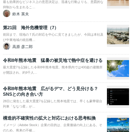
最も効果的なビジネス上の意思決定は、迅速な行動よりも、意図的な
抑制から生まれるこ…
鈴木 英夫
第21回 海外危機管理（7）
前回まで、現地のＴ氏の対応を中心に見てきましたが、今回は本社及
び中東地域の統括機…
高原 彦二郎
令和8年熊本地震 猛暑の被災地で熱中症を避ける
最大震度7を記録した令和8年熊本地震。熊本県内では400超の避難所
が開設され、約9千人…
令和8年熊本地震 広がるデマ、どう見分ける？
SNSとの向き合い方
28日に発生した最大震度7を記録した熊本地震では、早くも豪華寝台
列車「ななつ星」が…
構造的不確実性の拡大と対応における思考転換
イメージ（Adobe Stock）企業の目的は、企業価値の向上にある。そ
のため、将来の不確…