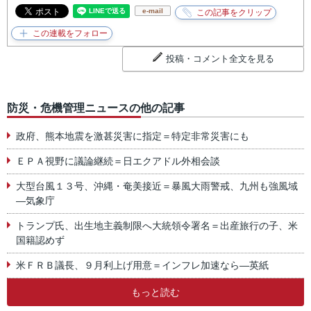
e-mail
投稿・コメント全文を見る
防災・危機管理ニュースの他の記事
政府、熊本地震を激甚災害に指定＝特定非常災害にも
ＥＰＡ視野に議論継続＝日エクアドル外相会談
大型台風１３号、沖縄・奄美接近＝暴風大雨警戒、九州も強風域
―気象庁
トランプ氏、出生地主義制限へ大統領令署名＝出産旅行の子、米
国籍認めず
米ＦＲＢ議長、９月利上げ用意＝インフレ加速なら―英紙
もっと読む