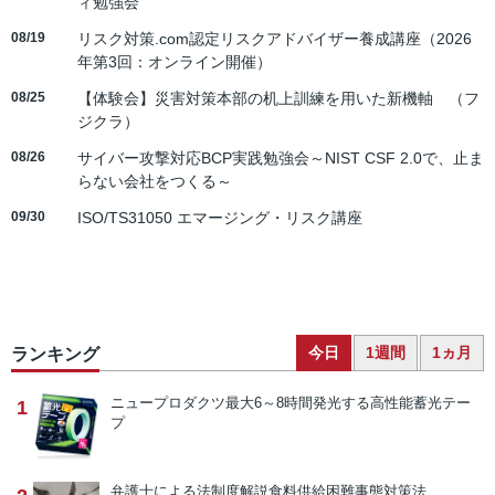
ィ勉強会
08/19
リスク対策.com認定リスクアドバイザー養成講座（2026
年第3回：オンライン開催）
08/25
【体験会】災害対策本部の机上訓練を用いた新機軸 （フ
ジクラ）
08/26
サイバー攻撃対応BCP実践勉強会～NIST CSF 2.0で、止ま
らない会社をつくる～
09/30
ISO/TS31050 エマージング・リスク講座
今日
1週間
1ヵ月
ランキング
ニュープロダクツ
最大6～8時間発光する高性能蓄光テー
1
プ
弁護士による法制度解説
食料供給困難事態対策法