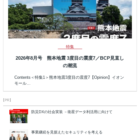
特集
2026年8月号 熊本地震 3度目の震度7／BCP見直し
の潮流
Contents＜特集1＞熊本地震3度目の震度7【Opinion】イオン
モール…
【PR】
防災DXの社会実装 －衛星データ利活用に向けて
事業継続を見据えたセキュリティを考える