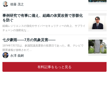
後藤 茂之
事例研究で有事に備え、組織の体質改善で形骸化
を防ぐ
組織レジリエンスの強化やサイバーセキュリティーの向上、サプライ
チェーンの強靭化な…
七夕豪雨――7月の気象災害――
1974年7月7日は、参議院議員選挙の投票日であった。夜、テレビで
開票速報が放映されて…
永澤 義嗣
有料記事をもっと見る