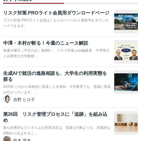
リスク対策.PROライト会員用ダウンロードページ
リスク対策.PROライト会員はこちらのページから最新号をダウンロ
ードできます。
中澤・木村が斬る！今週のニュース解説
毎週火曜日（平日のみ）朝9時～、リスク対策.com編集長 中澤幸介
と兵庫県立大学教授…
生成AIで就活の進路相談も、大学生の利用実態を
探る
2025年ごろから本格的に普及した生成AI。大学教育でも、急速に普及
が広がっています。…
吉野 ヒロ子
第26回 リスク管理プロセスに「追跡」を組み込
め
最も効果的なビジネス上の意思決定は、迅速な行動よりも、意図的な
抑制から生まれるこ…
鈴木 英夫