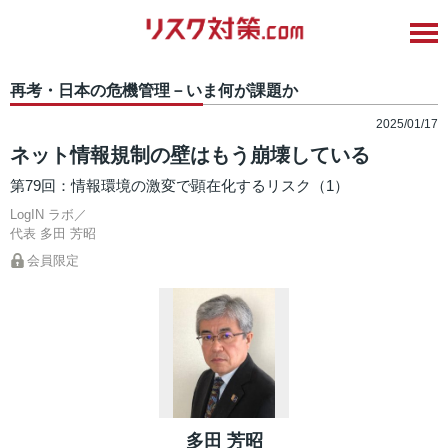
再考・日本の危機管理－いま何が課題か
2025/01/17
ネット情報規制の壁はもう崩壊している
第79回：情報環境の激変で顕在化するリスク（1）
LogIN ラボ／
代表
多田 芳昭
会員限定
多田 芳昭