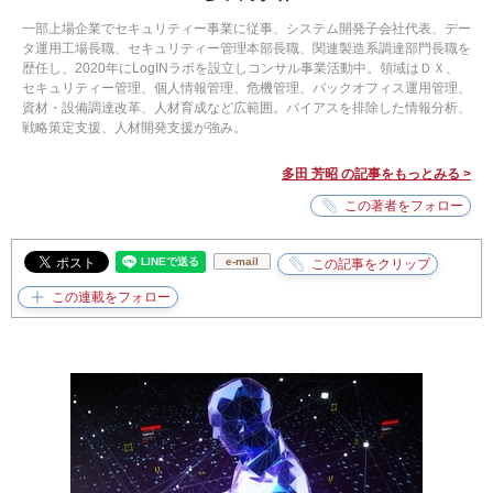
一部上場企業でセキュリティー事業に従事、システム開発子会社代表、デー
タ運用工場長職、セキュリティー管理本部長職、関連製造系調達部門長職を
歴任し、2020年にLogINラボを設立しコンサル事業活動中。領域はＤＸ、
セキュリティー管理、個人情報管理、危機管理、バックオフィス運用管理、
資材・設備調達改革、人材育成など広範囲。バイアスを排除した情報分析、
戦略策定支援、人材開発支援が強み。
多田 芳昭 の記事をもっとみる >
e-mail