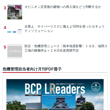
オピニオン
災害後の建物への再入場をどう判断するか
3
企業よ、サイバーリスクに備えよ
SDNを使ったセキュリ
4
ティソリューション
防災・危機管理ニュース
〔熊本地震影響〕トヨタ、福岡３
5
工場の稼働停止＝２９日生産再開予定
危機管理担当者向け月刊PDF冊子