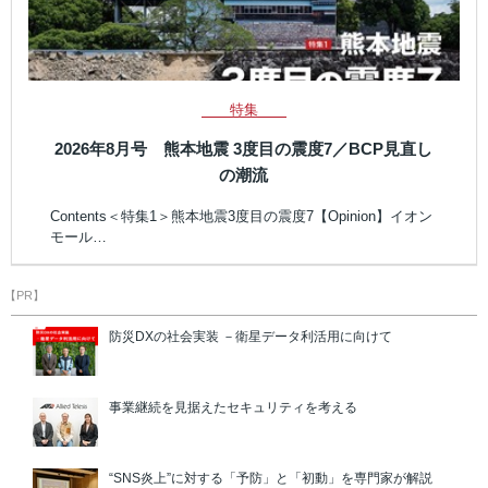
特集
2026年8月号 熊本地震 3度目の震度7／BCP見直し
の潮流
Contents＜特集1＞熊本地震3度目の震度7【Opinion】イオン
モール…
【PR】
防災DXの社会実装 －衛星データ利活用に向けて
事業継続を見据えたセキュリティを考える
“SNS炎上”に対する「予防」と「初動」を専門家が解説