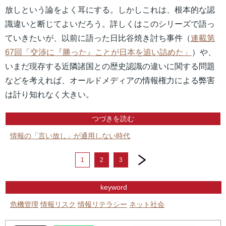
放しという論をよく耳にする。しかしこれは、根本的な認
識違いと断じてよいだろう。詳しくはこのシリーズで語っ
ていきたいが、以前に語った日比谷焼き討ち事件（
連載第
67回「交渉に『勝った』ことが日本を追い詰めた」
）や、
いまだ現存する近隣諸国との歴史認識の違いに関する問題
などを考えれば、オールドメディアの情報権力による弊害
は計り知れなく大きい。
つづきを読む
情報の「言い放し」が通用しない時代
next
1
2
3
keyword
危機管理
情報リスク
情報リテラシー
ネット社会