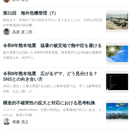
第21回 海外危機管理（7）
前回まで、現地のＴ氏の対応を中心に見てきましたが、今回は本社及
び中東地域の統括機…
高原 彦二郎
令和8年熊本地震 猛暑の被災地で熱中症を避ける
最大震度7を記録した令和8年熊本地震。熊本県内では400超の避難所
が開設され、約9千人…
令和8年熊本地震 広がるデマ、どう見分ける？
SNSとの向き合い方
28日に発生した最大震度7を記録した熊本地震では、早くも豪華寝台
列車「ななつ星」が…
構造的不確実性の拡大と対応における思考転換
イメージ（Adobe Stock）企業の目的は、企業価値の向上にある。そ
のため、将来の不確…
後藤 茂之