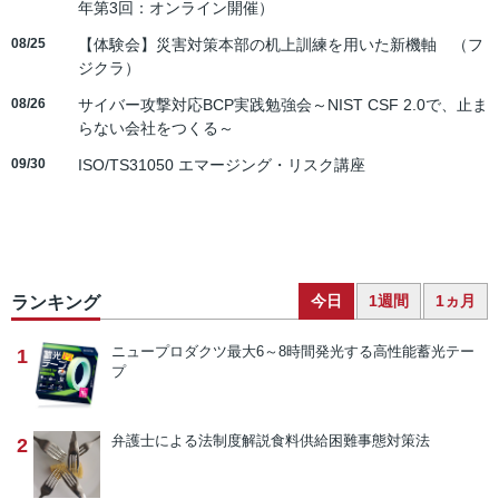
年第3回：オンライン開催）
08/25
【体験会】災害対策本部の机上訓練を用いた新機軸 （フ
ジクラ）
08/26
サイバー攻撃対応BCP実践勉強会～NIST CSF 2.0で、止ま
らない会社をつくる～
09/30
ISO/TS31050 エマージング・リスク講座
今日
1週間
1ヵ月
ランキング
ニュープロダクツ
最大6～8時間発光する高性能蓄光テー
1
プ
弁護士による法制度解説
食料供給困難事態対策法
2