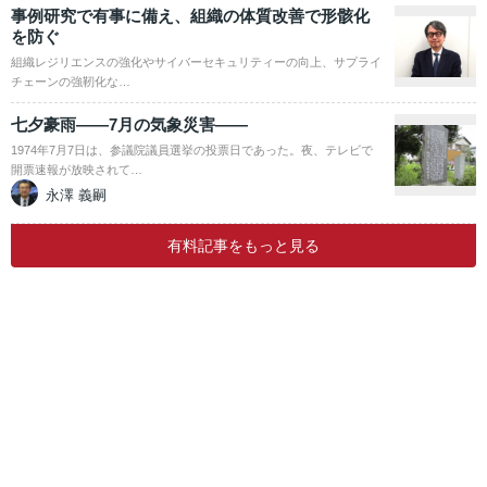
事例研究で有事に備え、組織の体質改善で形骸化
を防ぐ
組織レジリエンスの強化やサイバーセキュリティーの向上、サプライ
チェーンの強靭化な…
七夕豪雨――7月の気象災害――
1974年7月7日は、参議院議員選挙の投票日であった。夜、テレビで
開票速報が放映されて…
永澤 義嗣
有料記事をもっと見る