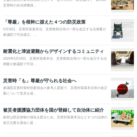
災害時の自治体職員…
「尊厳」を根幹に据えた４つの防災政策
5月28日、災害対策基本法、災害救助法等の一部を改正する法律案が
参議院で可決成立。…
耐震化と津波避難からデザインするコミュニティ
2025年5月29日、災害対策基本法、災害救助法等の一部を改正する法
律案が参議院で可決…
災害時「も」尊厳が守られる社会へ
参議院災害対策特別委員会の参考人質疑で、災害対策基本法等の改正
案について意見を述…
被災者援護協力団体を国が登録して自治体に紹介
政府は防災体制の強化を図るため、災害対策基本法など６つの法律の
改正法案を国会に提…