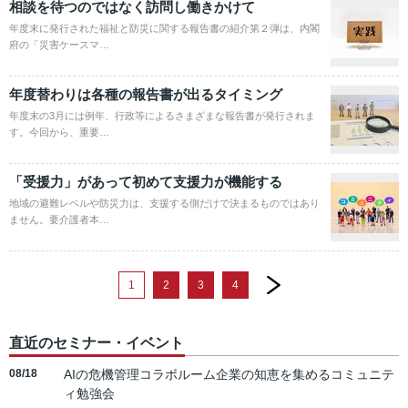
相談を待つのではなく訪問し働きかけて
年度末に発行された福祉と防災に関する報告書の紹介第２弾は、内閣
府の「災害ケースマ…
年度替わりは各種の報告書が出るタイミング
年度末の3月には例年、行政等によるさまざまな報告書が発行されま
す。今回から、重要…
「受援力」があって初めて支援力が機能する
地域の避難レベルや防災力は、支援する側だけで決まるものではあり
ません。要介護者本…
next
1
2
3
4
直近のセミナー・イベント
08/18
AIの危機管理コラボルーム企業の知恵を集めるコミュニテ
ィ勉強会