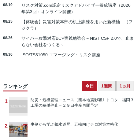
08/19
リスク対策.com認定リスクアドバイザー養成講座（2026
年第3回：オンライン開催）
08/25
【体験会】災害対策本部の机上訓練を用いた新機軸 （フ
ジクラ）
08/26
サイバー攻撃対応BCP実践勉強会～NIST CSF 2.0で、止ま
らない会社をつくる～
09/30
ISO/TS31050 エマージング・リスク講座
今日
1週間
1ヵ月
ランキング
防災・危機管理ニュース
〔熊本地震影響〕トヨタ、福岡３
1
工場の稼働停止＝２９日生産再開予定
事例から学ぶ
都水道局、五輪向けテロ対策本格化
2