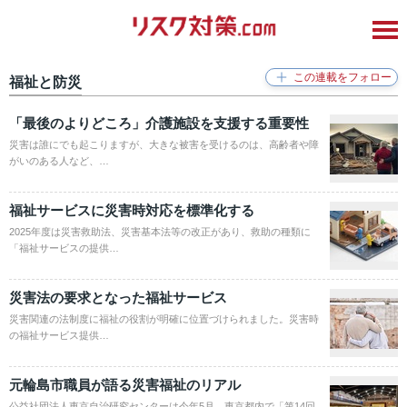
福祉と防災
「最後のよりどころ」介護施設を支援する重要性
災害は誰にでも起こりますが、大きな被害を受けるのは、高齢者や障
がいのある人など、…
福祉サービスに災害時対応を標準化する
2025年度は災害救助法、災害基本法等の改正があり、救助の種類に
「福祉サービスの提供…
災害法の要求となった福祉サービス
災害関連の法制度に福祉の役割が明確に位置づけられました。災害時
の福祉サービス提供…
元輪島市職員が語る災害福祉のリアル
公益社団法人東京自治研究センターは今年5月、東京都内で「第14回