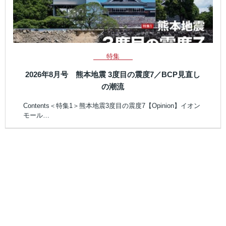
特集
2026年8月号 熊本地震 3度目の震度7／BCP見直し
の潮流
Contents＜特集1＞熊本地震3度目の震度7【Opinion】イオン
モール…