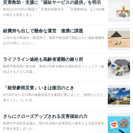
災害救助・支援に「福祉サービスの提供」を明示
政府は2月14日の閣議で「災害対策基本法」「災害救助法」など6法案
の改正を決定しまし…
経費持ち出しで懸命な運営 連携に課題
12月の石川県議会一般質問で、能登半島地震で開設された福祉避難所
は13カ所だったとい…
ライフライン途絶も高齢者避難の拠り所
能登半島地震の発生後、筆者が代表を務める福祉防災コミュニティ協
会はさまざまな支援…
「能登豪雨災害」いまは復旧のとき
9月20日から石川県の奥能登地方を豪雨が襲いました。地震から立ち
直ろうとしていた矢…
さらにクローズアップされる災害福祉の力
政府の中央防災会議は、国や自治体の災害対応の基本となる防災基本
計画を改定しました…