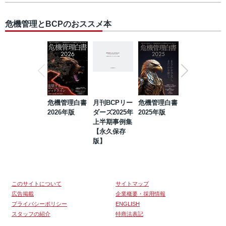
危機管理とBCPのおススメ本
危機管理白書
月刊BCPリー
危機管理白書
2023年防災・
2026年版
ダーズ2025年
2025年版
BCP・リスク
上半期事例集
マネジメント
【永久保存
事例集【永久
版】
保存版】
このサイトについて
サイトマップ
広告掲載
企業概要・採用情報
プライバシーポリシー
ENGLISH
スタッフの紹介
特商法表記