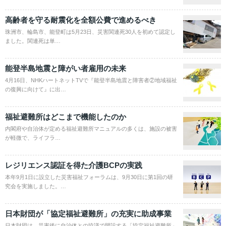
高齢者を守る耐震化を全額公費で進めるべき
珠洲市、輪島市、能登町は5月23日、災害関連死30人を初めて認定し
ました。関連死は単…
能登半島地震と障がい者雇用の未来
4月16日、NHKハートネットTVで『能登半島地震と障害者②地域福祉
の復興に向けて』に出…
福祉避難所はどこまで機能したのか
内閣府や自治体が定める福祉避難所マニュアルの多くは、施設の被害
が軽微で、ライフラ…
レジリエンス認証を得た介護BCPの実践
本年9月1日に設立した災害福祉フォーラムは、9月30日に第1回の研
究会を実施しました。…
日本財団が「協定福祉避難所」の充実に助成事業
日本財団は、災害後に自治体との協議で開設する「協定福祉避難所」