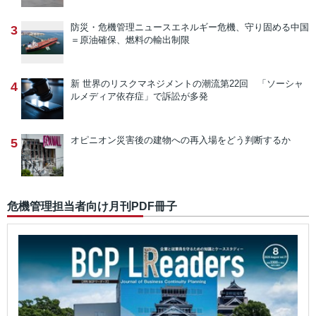
防災・危機管理ニュース
エネルギー危機、守り固める中国
3
＝原油確保、燃料の輸出制限
新 世界のリスクマネジメントの潮流
第22回 「ソーシャ
4
ルメディア依存症」で訴訟が多発
オピニオン
災害後の建物への再入場をどう判断するか
5
危機管理担当者向け月刊PDF冊子