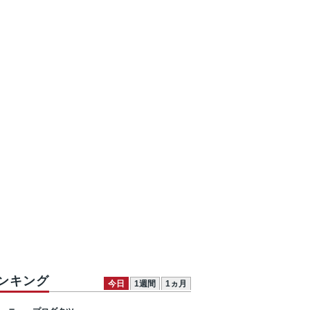
ンキング
今日
1週間
1ヵ月