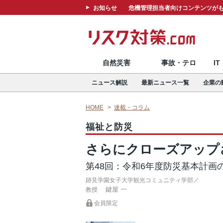
お知らせ
危機管理担当者向けコンテンツがも
自然災害
事故・テロ
I
ニュース解説
最新ニュース一覧
企業の
HOME
連載・コラム
福祉と防災
さらにクローズアップ
第48回：令和6年度防災基本計画
跡見学園女子大学観光コミュニティ学部／
鍵屋 一
教授
会員限定