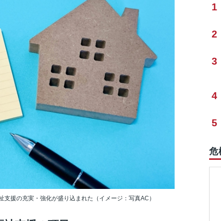
1
2
3
4
5
危
祉支援の充実・強化が盛り込まれた（イメージ：写真AC）