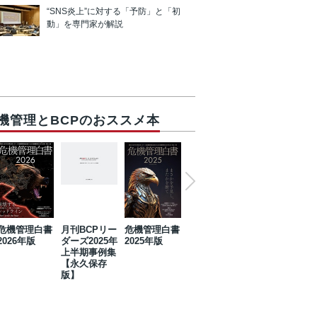
“SNS炎上”に対する「予防」と「初
動」を専門家が解説
機管理とBCPのおススメ本
危機管理白書
月刊BCPリー
危機管理白書
2023年防災・
危機管理白書
2026年版
ダーズ2025年
2025年版
BCP・リスク
2024年版
上半期事例集
マネジメント
【永久保存
事例集【永久
版】
保存版】