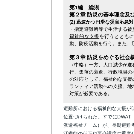
第1編 総則
第２章 防災の基本理念及
(2) 迅速かつ円滑な災害応急
・指定避難所等で生活する被
福祉的な支援
を行うととも
動、防疫活動を行う。また、
第３章 防災をめぐる社会
（中略）一方、人口減少が進
行
、集落の衰退、行政職員の
の対応として、
福祉的な支援
ランティア活動への支援、地
対策が必要である。
避難所における福祉的な支援が
位置づけられた。すでにDWAT
派遣福祉チーム）が、長期避難
活機能の低下や要介護度の重度