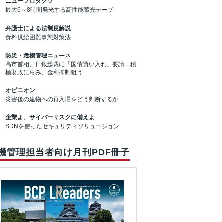
ニュープロダクツ
最大6～8時間発光する高性能蓄光テープ
弁護士による法制度解説
食料供給困難事態対策法
防災・危機管理ニュース
高市首相、日銀総裁に「国債買い入れ」要請＝積
極財政にらみ、金利抑制狙う
オピニオン
災害後の建物への再入場をどう判断するか
企業よ、サイバーリスクに備えよ
SDNを使ったセキュリティソリューション
機管理担当者向け月刊PDF冊子