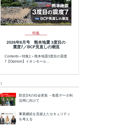
特集
2026年8月号 熊本地震 3度目の
震度7／BCP見直しの潮流
Contents＜特集1＞熊本地震3度目の震度
7【Opinion】イオンモール…
R】
防災DXの社会実装 －衛星データ利
活用に向けて
事業継続を見据えたセキュリティ
を考える