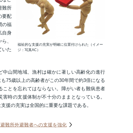
避難所
の要配
間の福
私自身
から、
福祉的な支援の充実が明確に位置付けられた（イメー
ていた
ジ：写真AC）
ど中山間地域、漁村は確かに著しい高齢化の進行
も75歳以上の高齢者がこの30年間で約3倍になる
ることを忘れてはならない。障がい者も難病患者
災害時の支援体制が不十分のままとなっている。
祉支援の充実は全国的に重要な課題である。
避難所外避難者への支援を強化