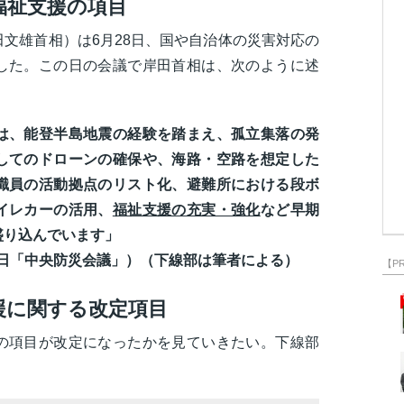
福祉支援の項目
文雄首相）は6月28日、国や自治体の災害対応の
した。この日の会議で岸田首相は、次のように述
は、能登半島地震の経験を踏まえ、孤立集落の発
してのドローンの確保や、海路・空路を想定した
職員の活動拠点のリスト化、避難所における段ボ
イレカーの活用、
福祉支援の充実・強化
など早期
盛り込んでいます」
一日「中央防災会議」）（下線部は筆者による）
【P
援に関する改定項目
の項目が改定になったかを見ていきたい。下線部