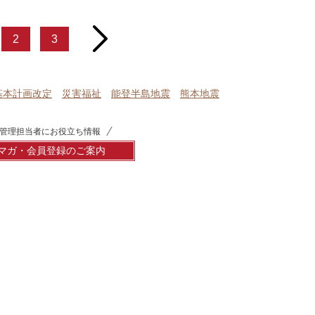
next
2
3
基本計画改定
災害福祉
能登半島地震
熊本地震
管理担当者にお役立ち情報
マガ・会員登録のご案内