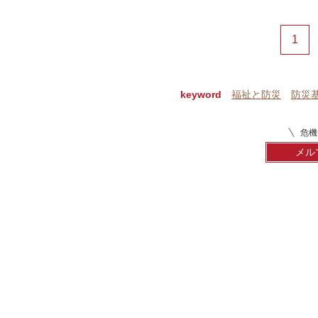
1
keyword
福祉と防災
防災
危機
メル