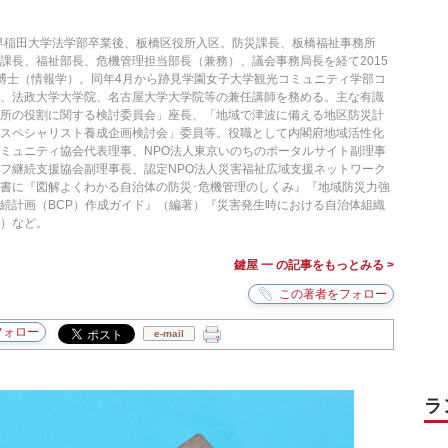
。早稲田大学法学部卒業後、板橋区役所入区。防災課長、板橋福祉事務所
課長、福祉部長、危機管理担当部長（兼務）、議会事務局長を経て2015
博士（情報学）。同年4月から跡見学園女子大学観光コミュニティ学部コ
授、法政大学大学院、名古屋大学大学院等の兼任講師を務める。主な有識
難所の役割に関する検討委員会」座長、「地域で津波に備える地区防災計
災スペシャリスト養成企画検討会」委員等。役職として内閣府地域活性化
ミュニティ協会代表理事、NPO法人東京いのちのポータルサイト副理事
フ継続支援協会副理事長、認定NPO法人災害福祉広域支援ネットワーク
書に『図解よくわかる自治体の防災･危機管理のしくみ』『地域防災力強
続計画（BCP）作成ガイド』（編著）『災害発生時における自治体組織
）など。
鍵屋 一 の記事をもっとみる >
e-mail
ラ