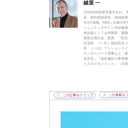
鍵屋 一
1956年秋田県男鹿市生れ
長、契約管財課長、地域振興
年3月退職。同時に京都大学
ミュニティデザイン学科教
者会議としては内閣府「避
画策定検討会」委員、「防
伝道師、（一社）福祉防災コ
長、（一社）マンションライ
サンダーバード理事など。著
化宣言』『福祉施設の事業継
と人のマネジメント』（共著