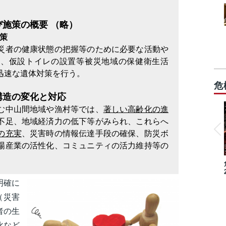
び施策の概要 （略）
対策
災者の健康状態の把握等のために必要な活動や
に、仮設トイレの設置等被災地域の保健衛生活
迅速な遺体対策を行う。
危
構造の変化と対応
む中山間地域や漁村等では、
著しい高齢化の進
不足、地域経済力の低下等がみられ、これらへ
の充実
、災害時の情報伝達手段の確保、防災ボ
場産業の活性化、コミュニティの活力維持等の
明確に
（災害
者の生
化など