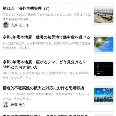
第21回 海外危機管理（7）
前回まで、現地のＴ氏の対応を中心に見てきましたが、今回は本社及
び中東地域の統括機…
高原 彦二郎
令和8年熊本地震 猛暑の被災地で熱中症を避ける
最大震度7を記録した令和8年熊本地震。熊本県内では400超の避難所
が開設され、約9千人…
令和8年熊本地震 広がるデマ、どう見分ける？
SNSとの向き合い方
28日に発生した最大震度7を記録した熊本地震では、早くも豪華寝台
列車「ななつ星」が…
構造的不確実性の拡大と対応における思考転換
イメージ（Adobe Stock）企業の目的は、企業価値の向上にある。そ
のため、将来の不確…
後藤 茂之