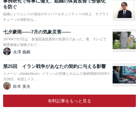
事例研究で有事に備え、組織の体質改善で形骸化
を防ぐ
組織レジリエンスの強化やサイバーセキュリティーの向上、サプライ
チェーンの強靭化な…
七夕豪雨――7月の気象災害――
1974年7月7日は、参議院議員選挙の投票日であった。夜、テレビで
開票速報が放映されて…
永澤 義嗣
第25回 イラン戦争があなたの契約に与える影響
イメージ（AdobeStock）イランへの空爆とホルムズ海峡閉鎖2026年2
月28日、米国とイス…
鈴木 英夫
有料記事をもっと見る