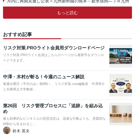
月内に再開見通し公表＝九州新幹線の熊本－新水俣間―ＪＲ九州
もっと読む
おすすめ記事
リスク対策.PROライト会員用ダウンロードページ
リスク対策.PROライト会員はこちらのページから最新号をダウンロ
ードできます。
中澤・木村が斬る！今週のニュース解説
毎週火曜日（平日のみ）朝9時～、リスク対策.com編集長 中澤幸介
と兵庫県立大学教授…
第26回 リスク管理プロセスに「追跡」を組み込
め
最も効果的なビジネス上の意思決定は、迅速な行動よりも、意図的な
抑制から生まれるこ…
鈴木 英夫