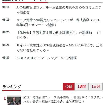
08/18
AIの危機管理コラボルーム企業の知恵を集めるコミュニテ
ィ勉強会
08/19
リスク対策.com認定リスクアドバイザー養成講座（2026
年第3回：オンライン開催）
08/25
【体験会】災害対策本部の机上訓練を用いた新機軸 （フ
ジクラ）
08/26
サイバー攻撃対応BCP実践勉強会～NIST CSF 2.0で、止ま
らない会社をつくる～
09/30
ISO/TS31050 エマージング・リスク講座
今日
1週間
1ヵ月
ランキング
防災・危機管理ニュース
高市首相、日銀総裁に「国債買い
1
入れ」要請＝積極財政にらみ、金利抑制狙う