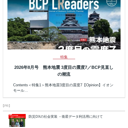
特集
2026年8月号 熊本地震 3度目の震度7／BCP見直し
の潮流
Contents＜特集1＞熊本地震3度目の震度7【Opinion】イオン
モール…
【PR】
防災DXの社会実装 －衛星データ利活用に向けて