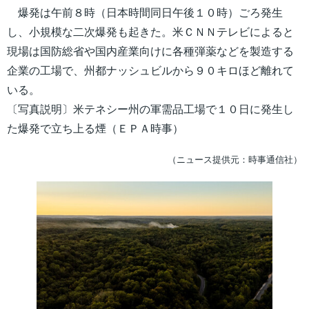
爆発は午前８時（日本時間同日午後１０時）ごろ発生
し、小規模な二次爆発も起きた。米ＣＮＮテレビによると
現場は国防総省や国内産業向けに各種弾薬などを製造する
企業の工場で、州都ナッシュビルから９０キロほど離れて
いる。
〔写真説明〕米テネシー州の軍需品工場で１０日に発生し
た爆発で立ち上る煙（ＥＰＡ時事）
（ニュース提供元：時事通信社）