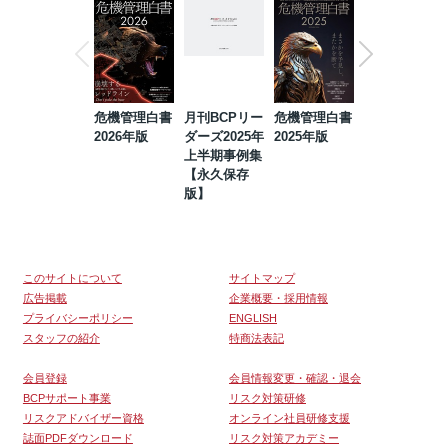
危機管理白書
月刊BCPリー
危機管理白書
2023年防災・
2026年版
ダーズ2025年
2025年版
BCP・リスク
上半期事例集
マネジメント
【永久保存
事例集【永久
版】
保存版】
このサイトについて
サイトマップ
広告掲載
企業概要・採用情報
プライバシーポリシー
ENGLISH
スタッフの紹介
特商法表記
会員登録
会員情報変更・確認・退会
BCPサポート事業
リスク対策研修
リスクアドバイザー資格
オンライン社員研修支援
誌面PDFダウンロード
リスク対策アカデミー