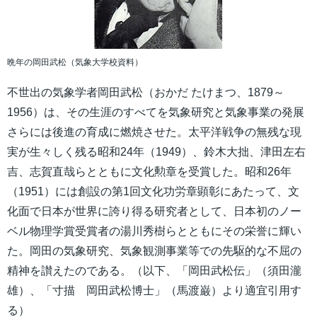
晩年の岡田武松（気象大学校資料）
不世出の気象学者岡田武松（おかだ たけまつ、1879～
1956）は、その生涯のすべてを気象研究と気象事業の発展
さらには後進の育成に燃焼させた。太平洋戦争の無残な現
実が生々しく残る昭和24年（1949）、鈴木大拙、津田左右
吉、志賀直哉らとともに文化勲章を受賞した。昭和26年
（1951）には創設の第1回文化功労章顕彰にあたって、文
化面で日本が世界に誇り得る研究者として、日本初のノー
ベル物理学賞受賞者の湯川秀樹らとともにその栄誉に輝い
た。岡田の気象研究、気象観測事業等での先駆的な不屈の
精神を讃えたのである。（以下、「岡田武松伝」（須田瀧
雄）、「寸描 岡田武松博士」（馬渡巌）より適宜引用す
る）