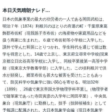
本日天気晴朗ナレド…
日本の気象事業の最大の功労者の一人である岡田武松は、
明治７年（1874）利根川のほとりの舟運の町・千葉県東葛
飾郡布佐町（現我孫子市布佐）の海産物や家庭用品などを
扱う商家に生まれた。６歳で布佐初等小学校に入学した。
課外で学んだ和算にとりつかれ、学生時代を通じて彼は数
学を得意とした。14歳で上京し、東京府立尋常中学校(現東
京都立日比谷高等学校)に入学し、同校卒業後第一高等中学
校（現東京大学教養学部）に入学した。この頃利根川で洪
水が頻発し、郷里布佐も甚大な被害を受けたこともあっ
て、防災科学や気象学に強い関心を寄せる。明治32年
（1899）、26歳で東京帝国大学物理学科卒業し（物理学者
で随筆家であった寺田寅彦の入学年に岡田卒業）、中央気
象台（現気象庁）に勤務した。技手（技師候補生）として
予報課に配属された。大日本気象学会編（現日本気象学