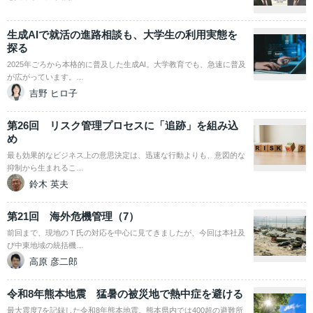
生成AIで就活の進路相談も、大学生の利用実態を
探る
2025年ごろから本格的に普及した生成AI。大学教育でも、急速に普及
が広がっています。…
吉野 ヒロ子
第26回 リスク管理プロセスに「追跡」を組み込
め
最も効果的なビジネス上の意思決定は、迅速な行動よりも、意図的な
抑制から生まれるこ…
鈴木 英夫
第21回 海外危機管理（7）
前回まで、現地のＴ氏の対応を中心に見てきましたが、今回は本社及
び中東地域の統括機…
高原 彦二郎
令和8年熊本地震 猛暑の被災地で熱中症を避ける
最大震度7を記録した令和8年熊本地震。熊本県内では400超の避難所