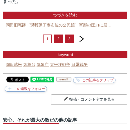
まった。
つづきを読む
岡田旧宅跡（現我孫子市布佐の公民館）軍部の圧力に屈…
next
1
2
3
keyword
岡田武松
気象台
気象庁
太平洋戦争
日露戦争
e-mail
投稿・コメント全文を見る
安心、それが最大の敵だの他の記事