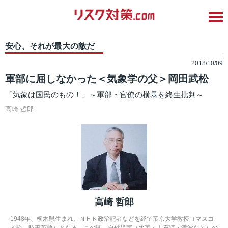
安心、それが最大の敵だ
2018/10/09
軍部に屈しなかった＜気象学の父＞岡田武松
「気象は国民のもの！」～軍部・官僚の横暴を終生批判～
高崎 哲郎
高崎 哲郎
1948年、栃木県生まれ、ＮＨＫ政治記者などを経て帝京大学教授（マスコ