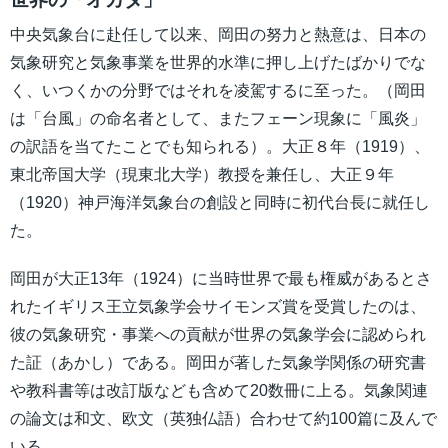
中央気象台に赴任して以来、岡田の努力と熱意は、日本の
気象研究と気象事業を世界的水準に押し上げたばかりでな
く、いつくかの分野ではそれを凌駕するに至った。（岡田
は「台風」の命名者として、またフェーン現象に「風炎」
の訳語を当てたことでも知られる）。大正８年（1919）、
東北帝国大学（現東北大学）教授を兼任し、大正９年
（1920）神戸海洋気象台の創設と同時に初代台長に就任し
た。
岡田が大正13年（1924）に当時世界で最も権威があるとさ
れたイギリス王立気象学会サイモンズ賞を受賞したのは、
彼の気象研究・事業への貢献が世界の気象学会に認められ
た証（あかし）である。岡田が著した気象学関係の研究書
や教科書等は改訂版なども含めて20数冊に上る。気象関連
の論文は和文、欧文（英独仏語）合わせて約100篇に及んで
いる。