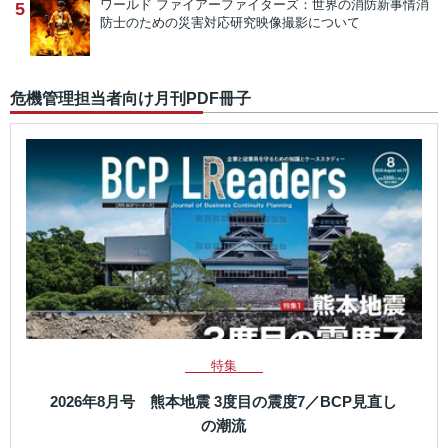
ワールド ファイアーファイターズ：世界の消防新事情
消
5
防士のための災害対応研究映像撮影について
危機管理担当者向け月刊PDF冊子
特集
2026年8月号 熊本地震 3度目の震度7／BCP見直し
の潮流