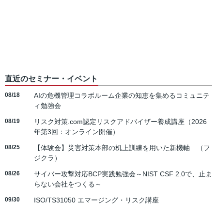
直近のセミナー・イベント
08/18
AIの危機管理コラボルーム企業の知恵を集めるコミュニテ
ィ勉強会
08/19
リスク対策.com認定リスクアドバイザー養成講座（2026
年第3回：オンライン開催）
08/25
【体験会】災害対策本部の机上訓練を用いた新機軸 （フ
ジクラ）
08/26
サイバー攻撃対応BCP実践勉強会～NIST CSF 2.0で、止ま
らない会社をつくる～
09/30
ISO/TS31050 エマージング・リスク講座