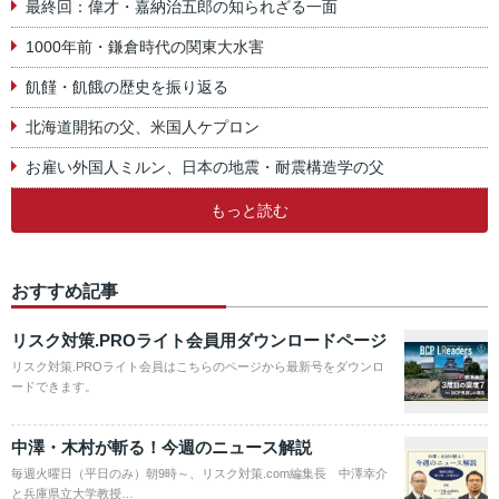
最終回：偉才・嘉納治五郎の知られざる一面
1000年前・鎌倉時代の関東大水害
飢饉・飢餓の歴史を振り返る
北海道開拓の父、米国人ケプロン
お雇い外国人ミルン、日本の地震・耐震構造学の父
もっと読む
おすすめ記事
リスク対策.PROライト会員用ダウンロードページ
リスク対策.PROライト会員はこちらのページから最新号をダウンロ
ードできます。
中澤・木村が斬る！今週のニュース解説
毎週火曜日（平日のみ）朝9時～、リスク対策.com編集長 中澤幸介
と兵庫県立大学教授…