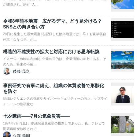
が開設され、約9千人…
令和8年熊本地震 広がるデマ、どう見分ける？
SNSとの向き合い方
28日に発生した最大震度7を記録した熊本地震では、早くも豪華寝台
列車「ななつ星」が…
構造的不確実性の拡大と対応における思考転換
イメージ（Adobe Stock）企業の目的は、企業価値の向上にある。そ
のため、将来の不確…
後藤 茂之
事例研究で有事に備え、組織の体質改善で形骸化
を防ぐ
組織レジリエンスの強化やサイバーセキュリティーの向上、サプライ
チェーンの強靭化な…
七夕豪雨――7月の気象災害――
1974年7月7日は、参議院議員選挙の投票日であった。夜、テレビで
開票速報が放映されて…
永澤 義嗣