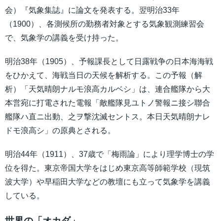
会）『気象集誌』に論文を発表する。翌明治33年
（1900）、各測候所の勤務者対象とする気象観測練習会
で、気象学の講義を受け持った。
明治38年（1905）、予報課長として日露戦争の日本海海戦
をひかえて、海戦当日の天候を解析する。この予報（解
析）「天気晴朗ナルモ浪高カルベシ」は、連合艦隊から大
本営宛に打電された電報「敵艦隊見ユトノ警報ニ接シ聯合
艦隊ハ直ニ出動、之ヲ撃沈滅セントス。本日天気晴朗ナレ
ドモ浪高シ」の原典とされる。
明治44年（1911）、37歳で「梅雨論」により理学博士の学
位を得た。東京帝国大学をはじめ東京高等師範学校（現筑
波大学）や早稲田大学などの教壇にも立って気象学を講義
している。
世界の「オカダ」