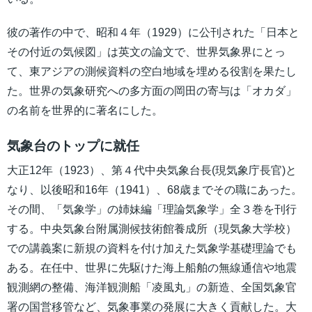
彼の著作の中で、昭和４年（1929）に公刊された「日本と
その付近の気候図」は英文の論文で、世界気象界にとっ
て、東アジアの測候資料の空白地域を埋める役割を果たし
た。世界の気象研究への多方面の岡田の寄与は「オカダ」
の名前を世界的に著名にした。
気象台のトップに就任
大正12年（1923）、第４代中央気象台長(現気象庁長官)と
なり、以後昭和16年（1941）、68歳までその職にあった。
その間、「気象学」の姉妹編「理論気象学」全３巻を刊行
する。中央気象台附属測候技術館養成所（現気象大学校）
での講義案に新規の資料を付け加えた気象学基礎理論でも
ある。在任中、世界に先駆けた海上船舶の無線通信や地震
観測網の整備、海洋観測船「凌風丸」の新造、全国気象官
署の国営移管など、気象事業の発展に大きく貢献した。大