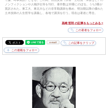
ミ論、時事英語）となる。この間、自然災害（水害・土石流・津波など）の
ノンフィクションや人物評伝等を刊行、著作数は30冊にのぼる。うち3冊が
英訳された。東工大、東北大などの非常勤講師を務め、明治期以降の優れた
土木技師の人生哲学を講義し、各地で講演を行う。現在は著述に専念。
高崎 哲郎 の記事をもっとみる >
e-mail