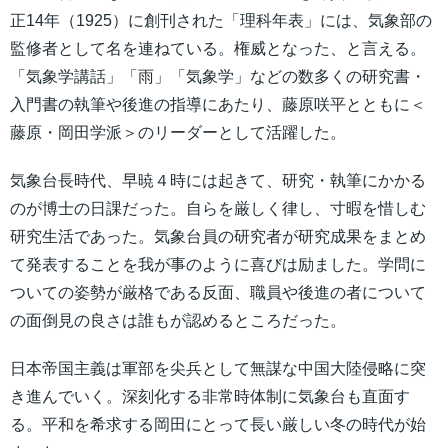
正14年（1925）に創刊された「理科年表」には、気象部の
監修者として名を連ねている。権威となった、と言える。
「気象学講話」「雨」「気象学」などの数多くの研究書・
入門書の執筆や後進の指導にあたり、藤原咲平とともに＜
藤原・岡田学派＞のリーダーとして活躍した。
気象台長時代、早暁４時には起きて、研究・執筆にかかる
のが博士の日課だった。自らを厳しく律し、寸暇を惜しむ
研究生活であった。気象台員の研究者が研究成果をまとめ
て発表することを我が事のように喜びは励ました。学問に
ついての姿勢が厳格である反面、職員や後進の者について
の面倒見の良さは誰もが認めるところだった。
日本帝国主義は軍部を尖兵として無謀な中国大陸侵略に突
き進んでいく。深刻化する非常時体制に気象台も直面す
る。平和を希求する岡田にとって長い厳しい冬の時代が始