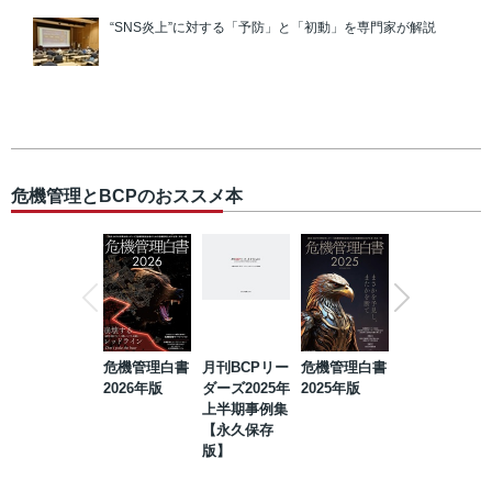
“SNS炎上”に対する「予防」と「初動」を専門家が解説
危機管理とBCPのおススメ本
危機管理白書
月刊BCPリー
危機管理白書
2023年防災・
2026年版
ダーズ2025年
2025年版
BCP・リスク
上半期事例集
マネジメント
【永久保存
事例集【永久
版】
保存版】