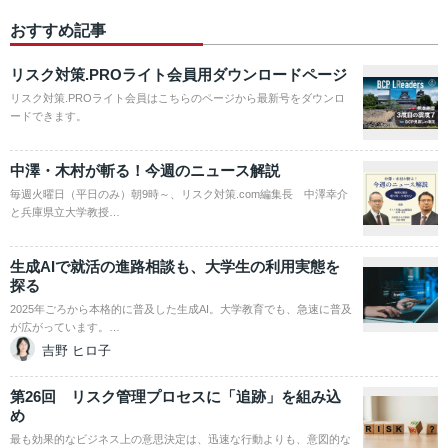
おすすめ記事
リスク対策.PROライト会員用ダウンロードページ
リスク対策.PROライト会員はこちらのページから最新号をダウンロ
ードできます。
中澤・木村が斬る！今週のニュース解説
毎週火曜日（平日のみ）朝9時～、リスク対策.com編集長 中澤幸介
と兵庫県立大学教授…
生成AIで就活の進路相談も、大学生の利用実態を
探る
2025年ごろから本格的に普及した生成AI。大学教育でも、急速に普及
が広がっています。…
吉野 ヒロ子
第26回 リスク管理プロセスに「追跡」を組み込
め
最も効果的なビジネス上の意思決定は、迅速な行動よりも、意図的な