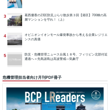
葛西優香の23区防災ぶらり散歩
第３回【港区】700棟の高
3
層マンションを守れ！（上）
オピニオン
イオンモール爆発事故から考える企業レジリエ
4
ンスの真価
防災・危機管理ニュース
台風１８号、フィリピン北部付近
5
通過へ＝先島諸島は高波警戒―気象庁
危機管理担当者向け月刊PDF冊子