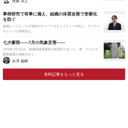
後藤 茂之
事例研究で有事に備え、組織の体質改善で形骸化
を防ぐ
組織レジリエンスの強化やサイバーセキュリティーの向上、サプライ
チェーンの強靭化な…
七夕豪雨――7月の気象災害――
1974年7月7日は、参議院議員選挙の投票日であった。夜、テレビで
開票速報が放映されて…
永澤 義嗣
有料記事をもっと見る