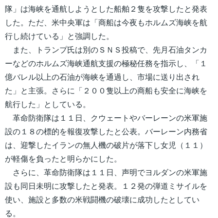
隊」は海峡を通航しようとした船舶２隻を攻撃したと発表
した。ただ、米中央軍は「商船は今夜もホルムズ海峡を航
行し続けている」と強調した。
また、トランプ氏は別のＳＮＳ投稿で、先月石油タンカ
ーなどのホルムズ海峡通航支援の極秘任務を指示し、「１
億バレル以上の石油が海峡を通過し、市場に送り出され
た」と主張。さらに「２００隻以上の商船も安全に海峡を
航行した」としている。
革命防衛隊は１１日、クウェートやバーレーンの米軍施
設の１８の標的を報復攻撃したと公表。バーレーン内務省
は、迎撃したイランの無人機の破片が落下し女児（１１）
が軽傷を負ったと明らかにした。
さらに、革命防衛隊は１１日、声明でヨルダンの米軍施
設も同日未明に攻撃したと発表。１２発の弾道ミサイルを
使い、施設と多数の米戦闘機の破壊に成功したとしてい
る。