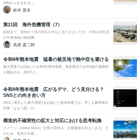
抑制から生まれるこ…
鈴木 英夫
第21回 海外危機管理（7）
前回まで、現地のＴ氏の対応を中心に見てきましたが、今回は本社及
び中東地域の統括機…
高原 彦二郎
令和8年熊本地震 猛暑の被災地で熱中症を避ける
最大震度7を記録した令和8年熊本地震。熊本県内では400超の避難所
が開設され、約9千人…
令和8年熊本地震 広がるデマ、どう見分ける？
SNSとの向き合い方
28日に発生した最大震度7を記録した熊本地震では、早くも豪華寝台
列車「ななつ星」が…
構造的不確実性の拡大と対応における思考転換
イメージ（Adobe Stock）企業の目的は、企業価値の向上にある。そ
のため、将来の不確…