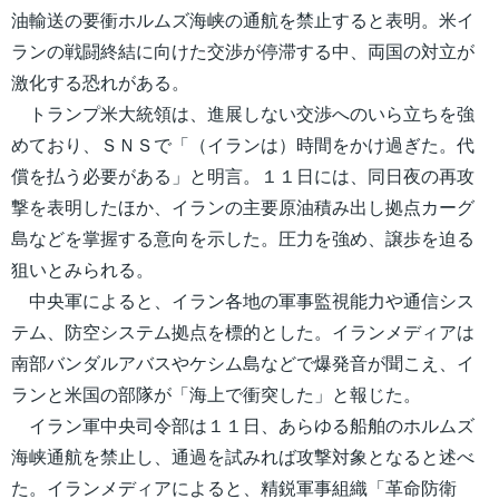
油輸送の要衝ホルムズ海峡の通航を禁止すると表明。米イ
ランの戦闘終結に向けた交渉が停滞する中、両国の対立が
激化する恐れがある。
トランプ米大統領は、進展しない交渉へのいら立ちを強
めており、ＳＮＳで「（イランは）時間をかけ過ぎた。代
償を払う必要がある」と明言。１１日には、同日夜の再攻
撃を表明したほか、イランの主要原油積み出し拠点カーグ
島などを掌握する意向を示した。圧力を強め、譲歩を迫る
狙いとみられる。
中央軍によると、イラン各地の軍事監視能力や通信シス
テム、防空システム拠点を標的とした。イランメディアは
南部バンダルアバスやケシム島などで爆発音が聞こえ、イ
ランと米国の部隊が「海上で衝突した」と報じた。
イラン軍中央司令部は１１日、あらゆる船舶のホルムズ
海峡通航を禁止し、通過を試みれば攻撃対象となると述べ
た。イランメディアによると、精鋭軍事組織「革命防衛