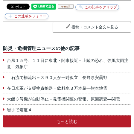
e-mail
投稿・コメント全文を見る
防災・危機管理ニュースの他の記事
台風１５号、１１日に東北・関東接近＝上陸の恐れ、強風大雨注
意―気象庁
土石流で橋流出＝３９０人が一時孤立―長野県安曇野
在日米軍が支援物資輸送＝飲料水３万本超―熊本地震
大飯３号機が自動停止＝発電機関連の警報、原因調査―関電
岩手で震度４
もっと読む