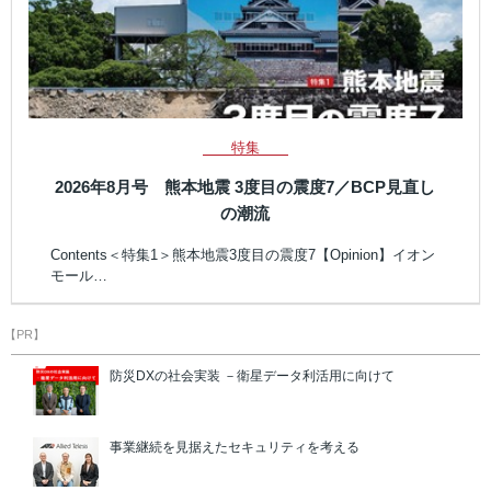
特集
2026年8月号 熊本地震 3度目の震度7／BCP見直し
の潮流
Contents＜特集1＞熊本地震3度目の震度7【Opinion】イオン
モール…
【PR】
防災DXの社会実装 －衛星データ利活用に向けて
事業継続を見据えたセキュリティを考える