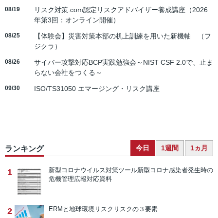
08/19
リスク対策.com認定リスクアドバイザー養成講座（2026
年第3回：オンライン開催）
08/25
【体験会】災害対策本部の机上訓練を用いた新機軸 （フ
ジクラ）
08/26
サイバー攻撃対応BCP実践勉強会～NIST CSF 2.0で、止ま
らない会社をつくる～
09/30
ISO/TS31050 エマージング・リスク講座
今日
1週間
1ヵ月
ランキング
新型コロナウイルス対策ツール
新型コロナ感染者発生時の
1
危機管理広報対応資料
ERMと地球環境リスク
リスクの３要素
2