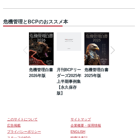
危機管理とBCPのおススメ本
危機管理白書
月刊BCPリー
危機管理白書
2023年防災・
2026年版
ダーズ2025年
2025年版
BCP・リスク
上半期事例集
マネジメント
【永久保存
事例集【永久
版】
保存版】
このサイトについて
サイトマップ
広告掲載
企業概要・採用情報
プライバシーポリシー
ENGLISH
スタッフの紹介
特商法表記