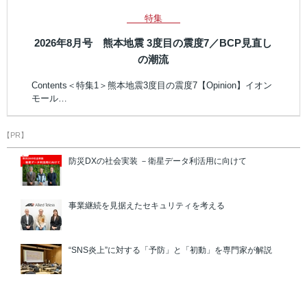
特集
2026年8月号 熊本地震 3度目の震度7／BCP見直し
の潮流
Contents＜特集1＞熊本地震3度目の震度7【Opinion】イオン
モール…
【PR】
防災DXの社会実装 －衛星データ利活用に向けて
事業継続を見据えたセキュリティを考える
“SNS炎上”に対する「予防」と「初動」を専門家が解説