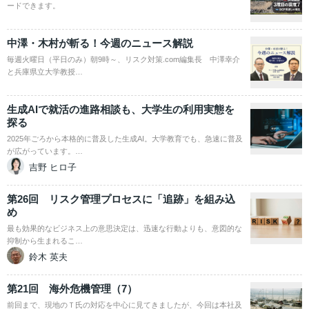
ードできます。
中澤・木村が斬る！今週のニュース解説
毎週火曜日（平日のみ）朝9時～、リスク対策.com編集長 中澤幸介
と兵庫県立大学教授…
生成AIで就活の進路相談も、大学生の利用実態を
探る
2025年ごろから本格的に普及した生成AI。大学教育でも、急速に普及
が広がっています。…
吉野 ヒロ子
第26回 リスク管理プロセスに「追跡」を組み込
め
最も効果的なビジネス上の意思決定は、迅速な行動よりも、意図的な
抑制から生まれるこ…
鈴木 英夫
第21回 海外危機管理（7）
前回まで、現地のＴ氏の対応を中心に見てきましたが、今回は本社及