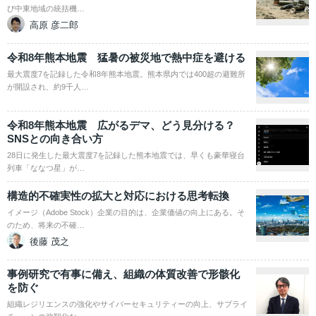
び中東地域の統括機…
高原 彦二郎
令和8年熊本地震 猛暑の被災地で熱中症を避ける
最大震度7を記録した令和8年熊本地震。熊本県内では400超の避難所
が開設され、約9千人…
令和8年熊本地震 広がるデマ、どう見分ける？
SNSとの向き合い方
28日に発生した最大震度7を記録した熊本地震では、早くも豪華寝台
列車「ななつ星」が…
構造的不確実性の拡大と対応における思考転換
イメージ（Adobe Stock）企業の目的は、企業価値の向上にある。そ
のため、将来の不確…
後藤 茂之
事例研究で有事に備え、組織の体質改善で形骸化
を防ぐ
組織レジリエンスの強化やサイバーセキュリティーの向上、サプライ