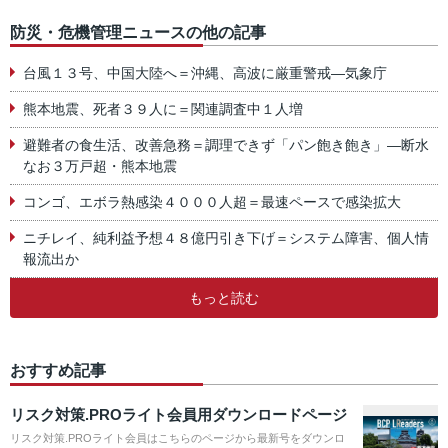
防災・危機管理ニュースの他の記事
台風１３号、中国大陸へ＝沖縄、高波に厳重警戒―気象庁
熊本地震、死者３９人に＝関連調査中１人増
避難者の食生活、改善急務＝調理できず「パン飽き飽き」―断水
なお３万戸超・熊本地震
コンゴ、エボラ熱感染４０００人超＝最速ペースで感染拡大
ニチレイ、純利益予想４８億円引き下げ＝システム障害、個人情
報流出か
もっと読む
おすすめ記事
リスク対策.PROライト会員用ダウンロードページ
リスク対策.PROライト会員はこちらのページから最新号をダウンロ