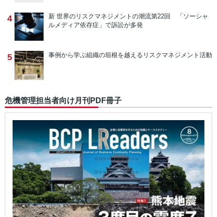
新 世界のリスクマネジメントの潮流
第22回 「ソーシャ
4
ルメディア依存症」で訴訟が多発
事例から学ぶ
組織の垣根を越えるリスクマネジメント活動
5
危機管理担当者向け月刊PDF冊子