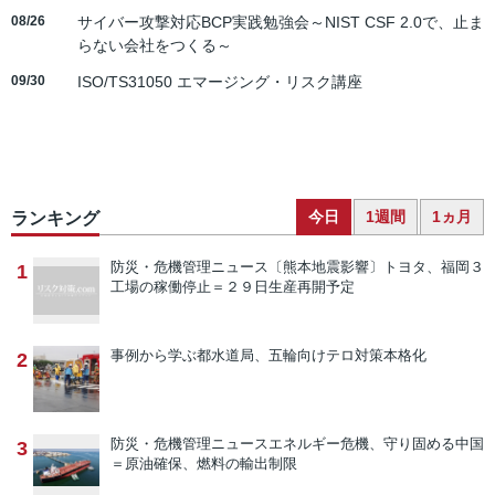
08/26
サイバー攻撃対応BCP実践勉強会～NIST CSF 2.0で、止ま
らない会社をつくる～
09/30
ISO/TS31050 エマージング・リスク講座
今日
1週間
1ヵ月
ランキング
防災・危機管理ニュース
〔熊本地震影響〕トヨタ、福岡３
1
工場の稼働停止＝２９日生産再開予定
事例から学ぶ
都水道局、五輪向けテロ対策本格化
2
防災・危機管理ニュース
エネルギー危機、守り固める中国
3
＝原油確保、燃料の輸出制限