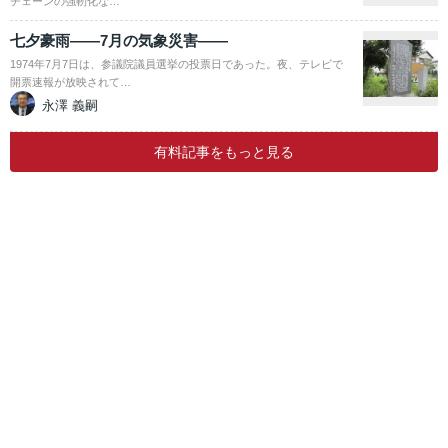
チェーンの強靭化な…
七夕豪雨――7月の気象災害――
1974年7月7日は、参議院議員選挙の投票日であった。夜、テレビで
開票速報が放映されて…
永澤 義嗣
有料記事をもっと見る