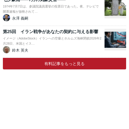
1974年7月7日は、参議院議員選挙の投票日であった。夜、テレビで
開票速報が放映されて…
永澤 義嗣
第25回 イラン戦争があなたの契約に与える影響
イメージ（AdobeStock）イランへの空爆とホルムズ海峡閉鎖2026年2
月28日、米国とイス…
鈴木 英夫
有料記事をもっと見る