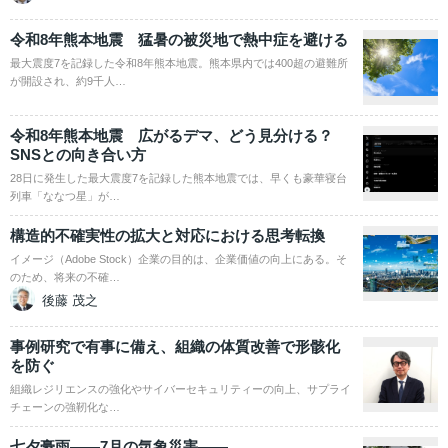
令和8年熊本地震 猛暑の被災地で熱中症を避ける
最大震度7を記録した令和8年熊本地震。熊本県内では400超の避難所
が開設され、約9千人…
令和8年熊本地震 広がるデマ、どう見分ける？
SNSとの向き合い方
28日に発生した最大震度7を記録した熊本地震では、早くも豪華寝台
列車「ななつ星」が…
構造的不確実性の拡大と対応における思考転換
イメージ（Adobe Stock）企業の目的は、企業価値の向上にある。そ
のため、将来の不確…
後藤 茂之
事例研究で有事に備え、組織の体質改善で形骸化
を防ぐ
組織レジリエンスの強化やサイバーセキュリティーの向上、サプライ
チェーンの強靭化な…
七夕豪雨――7月の気象災害――