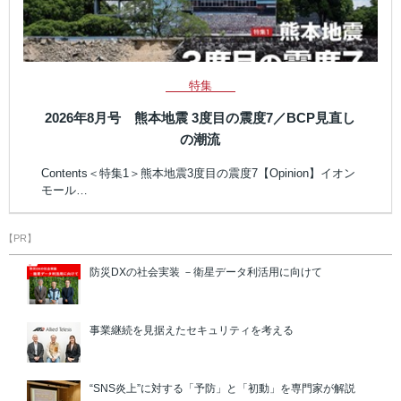
特集
2026年8月号 熊本地震 3度目の震度7／BCP見直し
の潮流
Contents＜特集1＞熊本地震3度目の震度7【Opinion】イオン
モール…
【PR】
防災DXの社会実装 －衛星データ利活用に向けて
事業継続を見据えたセキュリティを考える
“SNS炎上”に対する「予防」と「初動」を専門家が解説