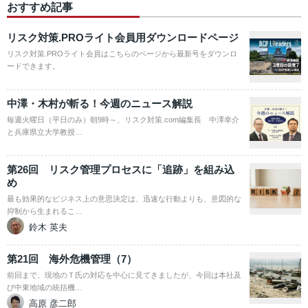
おすすめ記事
リスク対策.PROライト会員用ダウンロードページ
リスク対策.PROライト会員はこちらのページから最新号をダウンロ
ードできます。
中澤・木村が斬る！今週のニュース解説
毎週火曜日（平日のみ）朝9時～、リスク対策.com編集長 中澤幸介
と兵庫県立大学教授…
第26回 リスク管理プロセスに「追跡」を組み込
め
最も効果的なビジネス上の意思決定は、迅速な行動よりも、意図的な
抑制から生まれるこ…
鈴木 英夫
第21回 海外危機管理（7）
前回まで、現地のＴ氏の対応を中心に見てきましたが、今回は本社及
び中東地域の統括機…
高原 彦二郎