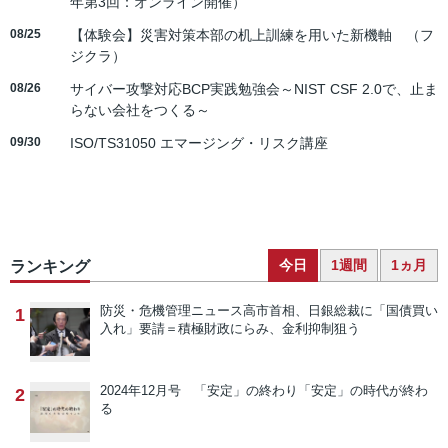
年第3回：オンライン開催）
08/25
【体験会】災害対策本部の机上訓練を用いた新機軸 （フ
ジクラ）
08/26
サイバー攻撃対応BCP実践勉強会～NIST CSF 2.0で、止ま
らない会社をつくる～
09/30
ISO/TS31050 エマージング・リスク講座
今日
1週間
1ヵ月
ランキング
防災・危機管理ニュース
高市首相、日銀総裁に「国債買い
1
入れ」要請＝積極財政にらみ、金利抑制狙う
2024年12月号 「安定」の終わり
「安定」の時代が終わ
2
る