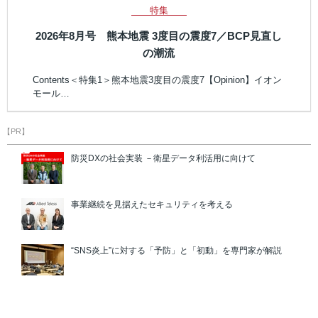
特集
2026年8月号 熊本地震 3度目の震度7／BCP見直し
の潮流
Contents＜特集1＞熊本地震3度目の震度7【Opinion】イオン
モール…
【PR】
防災DXの社会実装 －衛星データ利活用に向けて
事業継続を見据えたセキュリティを考える
“SNS炎上”に対する「予防」と「初動」を専門家が解説