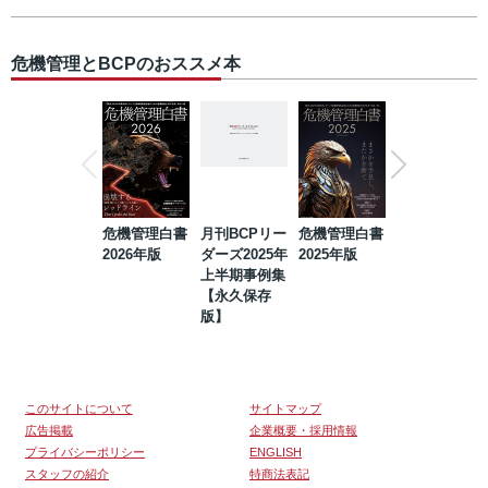
危機管理とBCPのおススメ本
危機管理白書
月刊BCPリー
危機管理白書
2023年防災・
2026年版
ダーズ2025年
2025年版
BCP・リスク
上半期事例集
マネジメント
【永久保存
事例集【永久
版】
保存版】
このサイトについて
サイトマップ
広告掲載
企業概要・採用情報
プライバシーポリシー
ENGLISH
スタッフの紹介
特商法表記