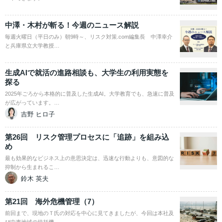
中澤・木村が斬る！今週のニュース解説
毎週火曜日（平日のみ）朝9時～、リスク対策.com編集長 中澤幸介
と兵庫県立大学教授…
生成AIで就活の進路相談も、大学生の利用実態を
探る
2025年ごろから本格的に普及した生成AI。大学教育でも、急速に普及
が広がっています。…
吉野 ヒロ子
第26回 リスク管理プロセスに「追跡」を組み込
め
最も効果的なビジネス上の意思決定は、迅速な行動よりも、意図的な
抑制から生まれるこ…
鈴木 英夫
第21回 海外危機管理（7）
前回まで、現地のＴ氏の対応を中心に見てきましたが、今回は本社及