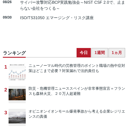
08/26
サイバー攻撃対応BCP実践勉強会～NIST CSF 2.0で、止ま
らない会社をつくる～
09/30
ISO/TS31050 エマージング・リスク講座
今日
1週間
1ヵ月
ランキング
ニューノーマル時代の労務管理のポイント
職場の熱中症対
1
策はどこまで必要？対策漏れで法的責任も
防災・危機管理ニュース
スペインが非常事態宣言＝フラン
2
スも森林火災、２０万人超避難
オピニオン
イオンモール爆発事故から考える企業レジリエ
3
ンスの真価