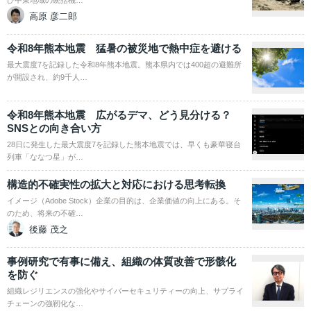
び中東地域の統括機…
高原 彦二郎
令和8年熊本地震 猛暑の被災地で熱中症を避ける
最大震度7を記録した令和8年熊本地震。熊本県内では400超の避難所
が開設され、約9千人…
令和8年熊本地震 広がるデマ、どう見分ける？
SNSとの向き合い方
28日に発生した最大震度7を記録した熊本地震では、早くも豪華寝台
列車「ななつ星」が…
構造的不確実性の拡大と対応における思考転換
イメージ（Adobe Stock）企業の目的は、企業価値の向上にある。そ
のため、将来の不確…
後藤 茂之
事例研究で有事に備え、組織の体質改善で形骸化
を防ぐ
組織レジリエンスの強化やサイバーセキュリティーの向上、サプライ
チェーンの強靭化な…