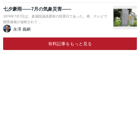
七夕豪雨――7月の気象災害――
1974年7月7日は、参議院議員選挙の投票日であった。夜、テレビで
開票速報が放映されて…
永澤 義嗣
有料記事をもっと見る