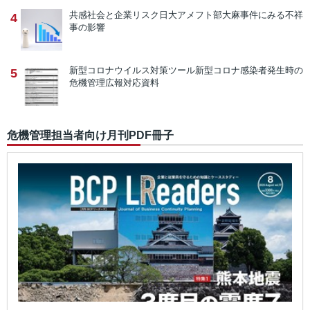
共感社会と企業リスク
日大アメフト部大麻事件にみる不祥
4
事の影響
新型コロナウイルス対策ツール
新型コロナ感染者発生時の
5
危機管理広報対応資料
危機管理担当者向け月刊PDF冊子