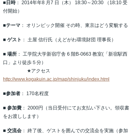
■日時
： 2014年年8 月7 日（木） 18:30～20:30 （18:10 受
付開始）
■テーマ
： オリンピック開催 その時、東京はどう変貌する
■ ゲスト
： 土屋 信行氏（えどがわ環境財団 理事長）
■ 場所
： 工学院大学新宿庁舎 6 階B-0663 教室(「新宿駅西
口」より徒歩５分）
★アクセス
http://www.kogakuin.ac.jp/map/shinjuku/index.html
■参加者
： 170名程度
■ 参加費
： 2000円（当日受付にてお支払い下さい。領収書
をお渡しします）
■
交流会
： 終了後、ゲストを囲んでの交流会を実施（参加