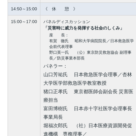
14:50～15:00
《 休 憩 》
15:00～17:00
パネルディスカッション
「災害時に威力を発揮する社会のしくみ」
座 長：
有賀 徹氏 昭和大学病院院長／日本救急医学
会前代表理事
野口英一氏 （公）東京防災救急協会 副理事
長／防災事業本部長
パネラー：
山口芳祐氏 日本救急医学会理事／杏林
大学医学部救急医学教室教授
猪口正孝氏 東京都医師会副会長 災害医
療担当
富田博樹氏 日本赤十字社医学会理事長
事業局長
堀福次郎氏 （社）日本医療資源開発促
進機構 専務理事／