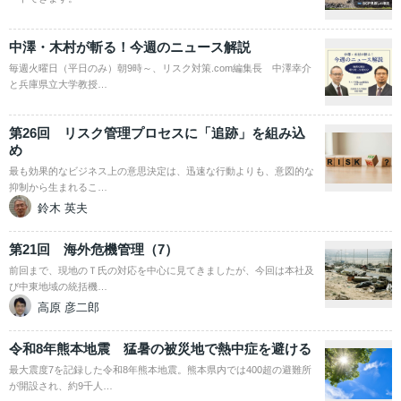
中澤・木村が斬る！今週のニュース解説
毎週火曜日（平日のみ）朝9時～、リスク対策.com編集長 中澤幸介
と兵庫県立大学教授…
第26回 リスク管理プロセスに「追跡」を組み込
め
最も効果的なビジネス上の意思決定は、迅速な行動よりも、意図的な
抑制から生まれるこ…
鈴木 英夫
第21回 海外危機管理（7）
前回まで、現地のＴ氏の対応を中心に見てきましたが、今回は本社及
び中東地域の統括機…
高原 彦二郎
令和8年熊本地震 猛暑の被災地で熱中症を避ける
最大震度7を記録した令和8年熊本地震。熊本県内では400超の避難所
が開設され、約9千人…