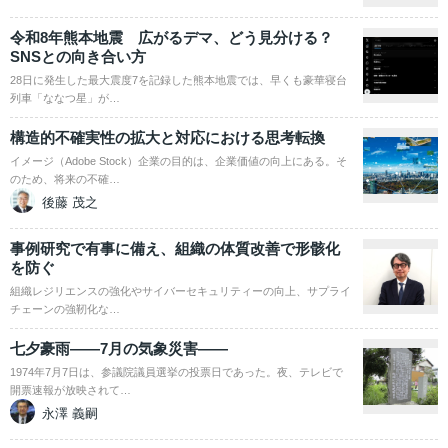
令和8年熊本地震 広がるデマ、どう見分ける？
SNSとの向き合い方
28日に発生した最大震度7を記録した熊本地震では、早くも豪華寝台
列車「ななつ星」が…
構造的不確実性の拡大と対応における思考転換
イメージ（Adobe Stock）企業の目的は、企業価値の向上にある。そ
のため、将来の不確…
後藤 茂之
事例研究で有事に備え、組織の体質改善で形骸化
を防ぐ
組織レジリエンスの強化やサイバーセキュリティーの向上、サプライ
チェーンの強靭化な…
七夕豪雨――7月の気象災害――
1974年7月7日は、参議院議員選挙の投票日であった。夜、テレビで
開票速報が放映されて…
永澤 義嗣