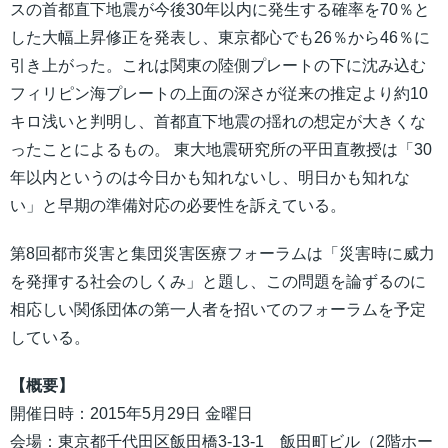
スの首都直下地震が今後30年以内に発生する確率を70％と
した大幅上昇修正を発表し、東京都心でも26％から46％に
引き上がった。これは関東の陸側プレートの下に沈み込む
フィリピン海プレートの上面の深さが従来の推定より約10
キロ浅いと判明し、首都直下地震の揺れの想定が大きくな
ったことによるもの。 東大地震研究所の平田直教授は「30
年以内というのは今日かも知れないし、明日かも知れな
い」と早期の準備対応の必要性を訴えている。
第8回都市災害と集団災害医療フォーラムは「災害時に威力
を発揮する社会のしくみ」と題し、この問題を論ずるのに
相応しい関係団体の第一人者を招いてのフォーラムを予定
している。
【概要】
開催日時：2015年5月29日 金曜日
会場：東京都千代田区飯田橋3-13-1 飯田町ビル（2階ホー