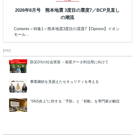
2026年8月号 熊本地震 3度目の震度7／BCP見直し
の潮流
Contents＜特集1＞熊本地震3度目の震度7【Opinion】イオン
モール…
【PR】
防災DXの社会実装 －衛星データ利活用に向けて
事業継続を見据えたセキュリティを考える
“SNS炎上”に対する「予防」と「初動」を専門家が解説