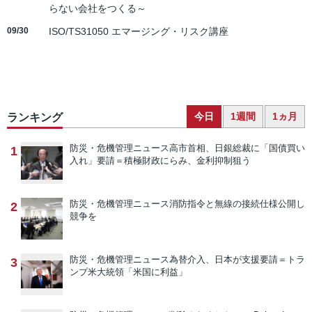
らない会社をつくる～
09/30
ISO/TS31050 エマージング・リスク講座
今日
1週間
1ヵ月
ランキング
防災・危機管理ニュース
高市首相、日銀総裁に「国債買い
1
入れ」要請＝積極財政にらみ、金利抑制狙う
防災・危機管理ニュース
消防指令と無線の接続仕様公開し
2
競争を
防災・危機管理ニュース
為替介入、日本が支援要請＝トラ
3
ンプ米大統領「米国に利益」