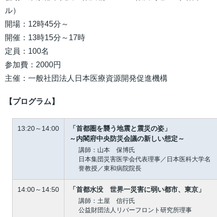
ル）
開場：12時45分～
開催：13時15分～17時
定員：100名
参加費：2000円
主催：一般社団法人日本医療資源開発促進機構
【プログラム】
13:20～14:00
「首都圏を襲う地震と震災の姿」
～内閣府中央防災会議の新しい想定～
講師：山本 保博氏
日本集団災害医学会代表理事／日本医科大学名
誉教授／東和病院院長
14:00～14:50
「首都水没 世界一災害に弱い都市、東京」
講師：土屋 信行氏
公益財団法人リバーフロント研究所理事