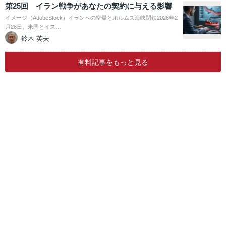
第25回 イラン戦争があなたの契約に与える影響
イメージ（AdobeStock）イランへの空爆とホルムズ海峡閉鎖2026年2
月28日、米国とイス…
鈴木 英夫
有料記事をもっと見る