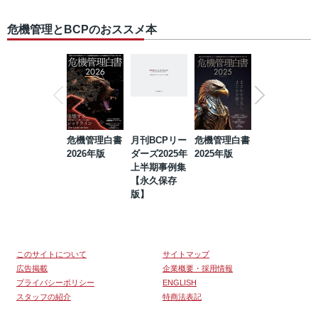
危機管理とBCPのおススメ本
危機管理白書
月刊BCPリー
危機管理白書
2023年防災・
2026年版
ダーズ2025年
2025年版
BCP・リスク
上半期事例集
マネジメント
【永久保存
事例集【永久
版】
保存版】
このサイトについて
サイトマップ
広告掲載
企業概要・採用情報
プライバシーポリシー
ENGLISH
スタッフの紹介
特商法表記