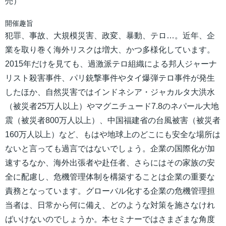
売）
開催趣旨
犯罪、事故、大規模災害、政変、暴動、テロ…。近年、企
業を取り巻く海外リスクは増大、かつ多様化しています。
2015年だけを見ても、過激派テロ組織による邦人ジャーナ
リスト殺害事件、パリ銃撃事件やタイ爆弾テロ事件が発生
したほか、自然災害ではインドネシア・ジャカルタ大洪水
（被災者25万人以上）やマグニチュード7.8のネパール大地
震（被災者800万人以上）、中国福建省の台風被害（被災者
160万人以上）など、もはや地球上のどこにも安全な場所は
ないと言っても過言ではないでしょう。企業の国際化が加
速するなか、海外出張者や赴任者、さらにはその家族の安
全に配慮し、危機管理体制を構築することは企業の重要な
責務となっています。グローバル化する企業の危機管理担
当者は、日常から何に備え、どのような対策を施さなけれ
ばいけないのでしょうか。本セミナーではさまざまな角度