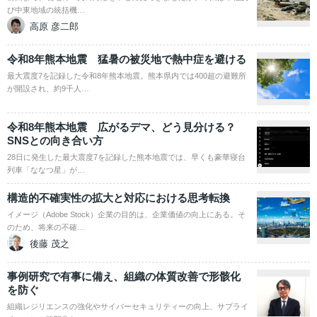
び中東地域の統括機…
高原 彦二郎
令和8年熊本地震 猛暑の被災地で熱中症を避ける
最大震度7を記録した令和8年熊本地震。熊本県内では400超の避難所
が開設され、約9千人…
令和8年熊本地震 広がるデマ、どう見分ける？
SNSとの向き合い方
28日に発生した最大震度7を記録した熊本地震では、早くも豪華寝台
列車「ななつ星」が…
構造的不確実性の拡大と対応における思考転換
イメージ（Adobe Stock）企業の目的は、企業価値の向上にある。そ
のため、将来の不確…
後藤 茂之
事例研究で有事に備え、組織の体質改善で形骸化
を防ぐ
組織レジリエンスの強化やサイバーセキュリティーの向上、サプライ