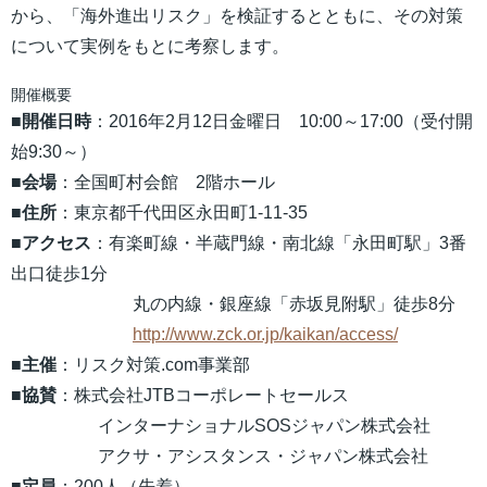
から、「海外進出リスク」を検証するとともに、その対策
について実例をもとに考察します。
開催概要
■開催日時
：2016年2月12日金曜日 10:00～17:00（受付開
始9:30～）
■
会場
：全国町村会館 2階ホール
■
住所
：東京都千代田区永田町1-11-35
■アクセス
：有楽町線・半蔵門線・南北線「永田町駅」3番
出口徒歩1分
丸の内線・銀座線「赤坂見附駅」徒歩8分
http://www.zck.or.jp/kaikan/access/
■主催
：リスク対策.com事業部
■
協賛
：株式会社JTBコーポレートセールス
インターナショナルSOSジャパン株式会社
アクサ・アシスタンス・ジャパン株式会社
■
定員
：200人（先着）