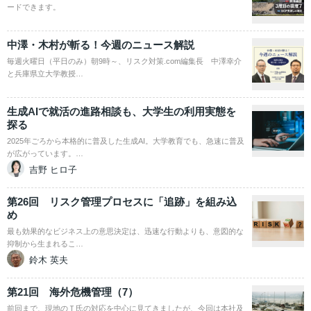
ードできます。
中澤・木村が斬る！今週のニュース解説
毎週火曜日（平日のみ）朝9時～、リスク対策.com編集長 中澤幸介
と兵庫県立大学教授…
生成AIで就活の進路相談も、大学生の利用実態を
探る
2025年ごろから本格的に普及した生成AI。大学教育でも、急速に普及
が広がっています。…
吉野 ヒロ子
第26回 リスク管理プロセスに「追跡」を組み込
め
最も効果的なビジネス上の意思決定は、迅速な行動よりも、意図的な
抑制から生まれるこ…
鈴木 英夫
第21回 海外危機管理（7）
前回まで、現地のＴ氏の対応を中心に見てきましたが、今回は本社及