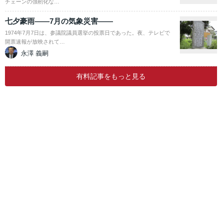
チェーンの強靭化な…
七夕豪雨――7月の気象災害――
1974年7月7日は、参議院議員選挙の投票日であった。夜、テレビで
開票速報が放映されて…
永澤 義嗣
有料記事をもっと見る