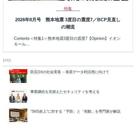
特集
2026年8月号 熊本地震 3度目の震度7／BCP見直し
の潮流
Contents＜特集1＞熊本地震3度目の震度7【Opinion】イオン
モール…
【PR】
防災DXの社会実装 －衛星データ利活用に向けて
事業継続を見据えたセキュリティを考える
“SNS炎上”に対する「予防」と「初動」を専門家が解説