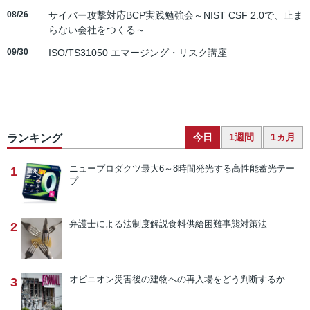
08/26
サイバー攻撃対応BCP実践勉強会～NIST CSF 2.0で、止ま
らない会社をつくる～
09/30
ISO/TS31050 エマージング・リスク講座
今日
1週間
1ヵ月
ランキング
ニュープロダクツ
最大6～8時間発光する高性能蓄光テー
1
プ
弁護士による法制度解説
食料供給困難事態対策法
2
オピニオン
災害後の建物への再入場をどう判断するか
3