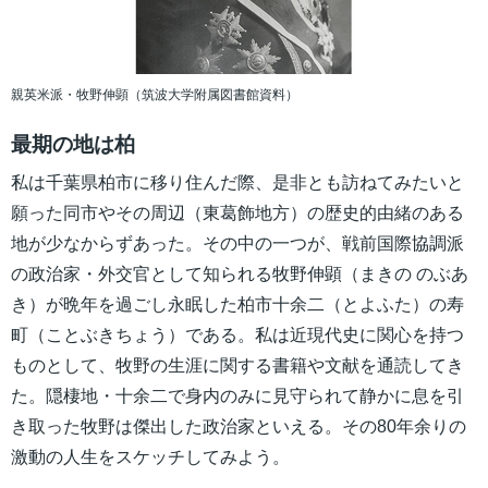
親英米派・牧野伸顕（筑波大学附属図書館資料）
最期の地は柏
私は千葉県柏市に移り住んだ際、是非とも訪ねてみたいと
願った同市やその周辺（東葛飾地方）の歴史的由緒のある
地が少なからずあった。その中の一つが、戦前国際協調派
の政治家・外交官として知られる牧野伸顕（まきの のぶあ
き）が晩年を過ごし永眠した柏市十余二（とよふた）の寿
町（ことぶきちょう）である。私は近現代史に関心を持つ
ものとして、牧野の生涯に関する書籍や文献を通読してき
た。隠棲地・十余二で身内のみに見守られて静かに息を引
き取った牧野は傑出した政治家といえる。その80年余りの
激動の人生をスケッチしてみよう。