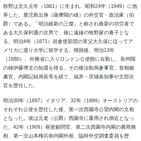
牧野は文久元年（1861）に生まれ、昭和24年（1949）に他
界した。鹿児島出身（薩摩閥の雄）の外交官・政治家（伯
爵）である。「明治維新の三傑」と称され維新の功労者で
ある大久保利通の次男で、後に遠縁の牧野家の養子とな
る。明治4年（1871）岩倉使節団の実父大久保に従ってア
メリカに渡り大学に留学する。帰国後、明治13年
（1880）、外務省に入りロンドン公使館に在勤し、長州閥
の雄伊藤博文の知遇を得る。その後法制局参事官、首相秘
書官、内閣記録局長等を経て、福井・茨城各知事や文部次
官を歴任した。
明治30年（1897）イタリア、32年（1899）オーストリアの
それぞれ公使を歴任した後、第一次西園寺公望内閣の文相
となった。彼は元老（公爵）西園寺に重用され側近となっ
た。42年（1909）枢密顧問官、第二次西園寺内閣の農商務
相、第一次山本権兵衛内閣外相、臨時外交調査委員を歴