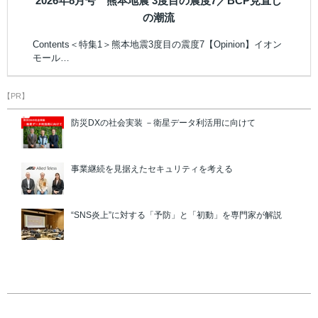
2026年8月号 熊本地震 3度目の震度7／BCP見直し
の潮流
Contents＜特集1＞熊本地震3度目の震度7【Opinion】イオン
モール…
【PR】
防災DXの社会実装 －衛星データ利活用に向けて
事業継続を見据えたセキュリティを考える
“SNS炎上”に対する「予防」と「初動」を専門家が解説