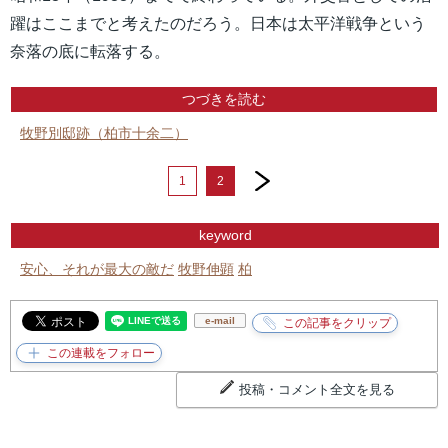
躍はここまでと考えたのだろう。日本は太平洋戦争という
奈落の底に転落する。
つづきを読む
牧野別邸跡（柏市十余二）
next
1
2
keyword
安心、それが最大の敵だ
牧野伸顕
柏
e-mail
投稿・コメント全文を見る