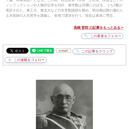
ミ論、時事英語）となる。この間、自然災害（水害・土石流・津波など）の
ノンフィクションや人物評伝等を刊行、著作数は30冊にのぼる。うち3冊が
英訳された。東工大、東北大などの非常勤講師を務め、明治期以降の優れた
土木技師の人生哲学を講義し、各地で講演を行う。現在は著述に専念。
高崎 哲郎 の記事をもっとみる >
e-mail