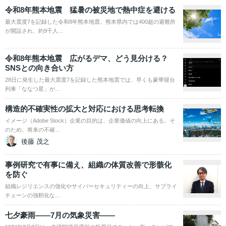
令和8年熊本地震 猛暑の被災地で熱中症を避ける
最大震度7を記録した令和8年熊本地震。熊本県内では400超の避難所
が開設され、約9千人…
令和8年熊本地震 広がるデマ、どう見分ける？
SNSとの向き合い方
28日に発生した最大震度7を記録した熊本地震では、早くも豪華寝台
列車「ななつ星」が…
構造的不確実性の拡大と対応における思考転換
イメージ（Adobe Stock）企業の目的は、企業価値の向上にある。そ
のため、将来の不確…
後藤 茂之
事例研究で有事に備え、組織の体質改善で形骸化
を防ぐ
組織レジリエンスの強化やサイバーセキュリティーの向上、サプライ
チェーンの強靭化な…
七夕豪雨――7月の気象災害――