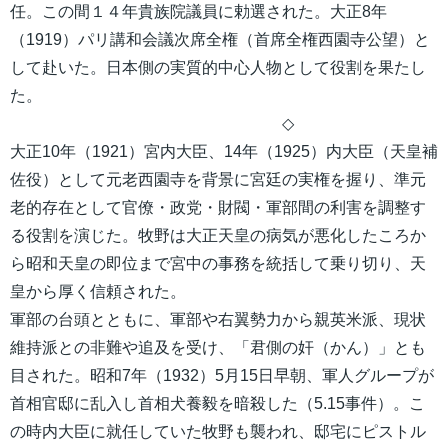
任。この間１４年貴族院議員に勅選された。大正8年
（1919）パリ講和会議次席全権（首席全権西園寺公望）と
して赴いた。日本側の実質的中心人物として役割を果たし
た。
◇
大正10年（1921）宮内大臣、14年（1925）内大臣（天皇補
佐役）として元老西園寺を背景に宮廷の実権を握り、準元
老的存在として官僚・政党・財閥・軍部間の利害を調整す
る役割を演じた。牧野は大正天皇の病気が悪化したころか
ら昭和天皇の即位まで宮中の事務を統括して乗り切り、天
皇から厚く信頼された。
軍部の台頭とともに、軍部や右翼勢力から親英米派、現状
維持派との非難や追及を受け、「君側の奸（かん）」とも
目された。昭和7年（1932）5月15日早朝、軍人グループが
首相官邸に乱入し首相犬養毅を暗殺した（5.15事件）。こ
の時内大臣に就任していた牧野も襲われ、邸宅にピストル