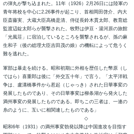
の弾丸が撃ち込まれた。11年（1926）2月26日には陸軍の
青年将校を中心に2.26事件が起こり、首相岡田啓介、内大
臣斎藤実、大蔵大臣高橋是清、侍従長鈴木貫太郎、教育総
監渡辺錠太郎らが襲撃された。牧野は伊豆・湯河原の旅館
「光風荘」に宿泊しているところを襲撃されるが、孫の麻
生和子（後の総理大臣吉田茂の娘）の機転によって危うく
難を逃れた。
軍部は暴走を続ける。昭和初期に外相を歴任した幣原（し
ではら）喜重郎は後に「外交五十年」で言う。「太平洋戦
争は、盧溝橋事件から惹起（じゃっき）された日華事変の
発展したものであり、その日華事変は柳条湖から発火した
満州事変の発展したものである。即ちこの三者は、一連の
糸のように、互いに相関連したものである」
◇
昭和6年（1931）の満州事変勃発以降は中国進攻を目指す