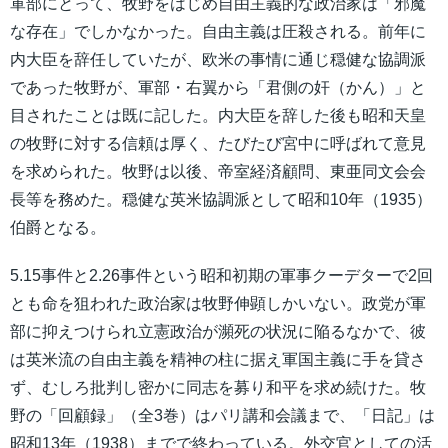
軍部にとって、牧野をはじめ自由主義的な政治家は「邪魔
な存在」でしかなかった。自由主義は圧殺される。前年に
内大臣を辞任していたが、欧米の事情に通じ穏健な協調派
であった牧野が、軍部・右翼から「君側の奸（かん）」と
目されたことは既に記した。内大臣を辞した後も昭和天皇
の牧野に対する信頼は厚く、たびたび宮中に呼ばれて意見
を求められた。牧野は以後、帝室経済顧問、東亜同文会会
長等を務めた。穏健な英米協調派として昭和10年（1935）
伯爵となる。
5.15事件と2.26事件という昭和初期の軍事クーデターで2回
とも命を狙われた政治家は牧野伸顕しかいない。政党が軍
部に抑えつけられ立憲政治が瀕死の状況に陥るなかで、彼
は英米流の自由主義を精神の柱に据え軍国主義に手を貸さ
ず、むしろ批判し密かに同志を募り和平を求め続けた。牧
野の「回顧録」（全3巻）はパリ講和会議まで、「日記」は
昭和13年（1938）までで終わっている。外交官としての活