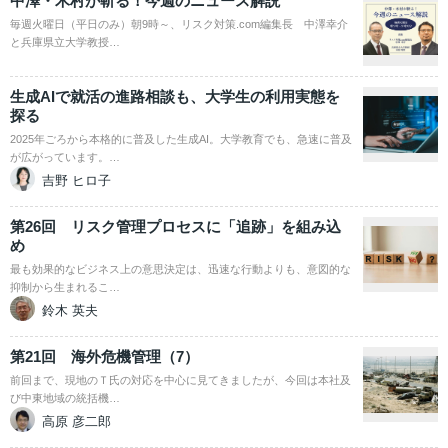
中澤・木村が斬る！今週のニュース解説
毎週火曜日（平日のみ）朝9時～、リスク対策.com編集長 中澤幸介
と兵庫県立大学教授…
生成AIで就活の進路相談も、大学生の利用実態を
探る
2025年ごろから本格的に普及した生成AI。大学教育でも、急速に普及
が広がっています。…
吉野 ヒロ子
第26回 リスク管理プロセスに「追跡」を組み込
め
最も効果的なビジネス上の意思決定は、迅速な行動よりも、意図的な
抑制から生まれるこ…
鈴木 英夫
第21回 海外危機管理（7）
前回まで、現地のＴ氏の対応を中心に見てきましたが、今回は本社及
び中東地域の統括機…
高原 彦二郎