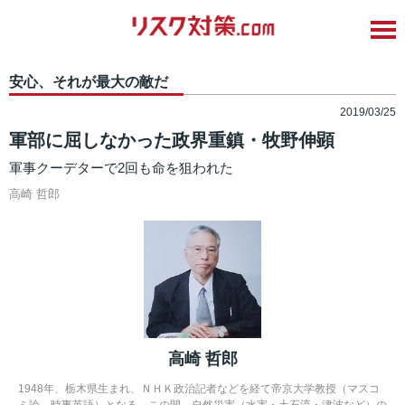
安心、それが最大の敵だ
2019/03/25
軍部に屈しなかった政界重鎮・牧野伸顕
軍事クーデターで2回も命を狙われた
高崎 哲郎
高崎 哲郎
1948年、栃木県生まれ、ＮＨＫ政治記者などを経て帝京大学教授（マスコ