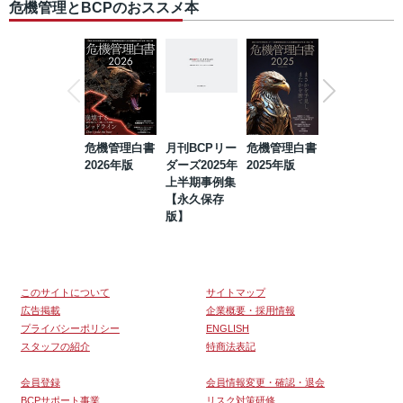
危機管理とBCPのおススメ本
危機管理白書
月刊BCPリー
危機管理白書
2023年防災・
2026年版
ダーズ2025年
2025年版
BCP・リスク
上半期事例集
マネジメント
【永久保存
事例集【永久
版】
保存版】
このサイトについて
サイトマップ
広告掲載
企業概要・採用情報
プライバシーポリシー
ENGLISH
スタッフの紹介
特商法表記
会員登録
会員情報変更・確認・退会
BCPサポート事業
リスク対策研修