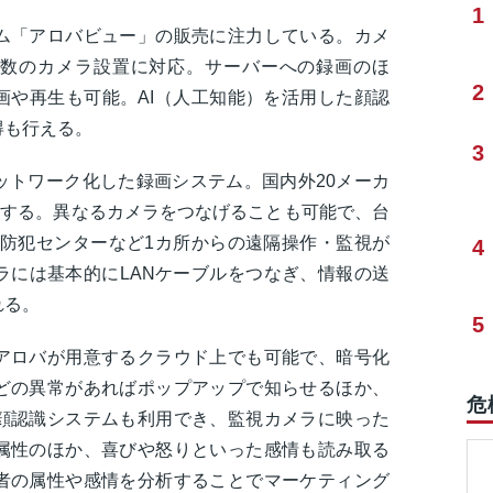
1
ム「アロバビュー」の販売に注力している。カメ
数のカメラ設置に対応。サーバーへの録画のほ
2
画や再生も可能。AI（人工知能）を活用した顔認
得も行える。
3
ットワーク化した録画システム。国内外20メーカ
応する。異なるカメラをつなげることも可能で、台
応。防犯センターなど1カ所からの遠隔操作・監視が
4
ラには基本的にLANケーブルをつなぎ、情報の送
れる。
5
アロバが用意するクラウド上でも可能で、暗号化
どの異常があればポップアップで知らせるほか、
危
顔認識システムも利用でき、監視カメラに映った
属性のほか、喜びや怒りといった感情も読み取る
者の属性や感情を分析することでマーケティング