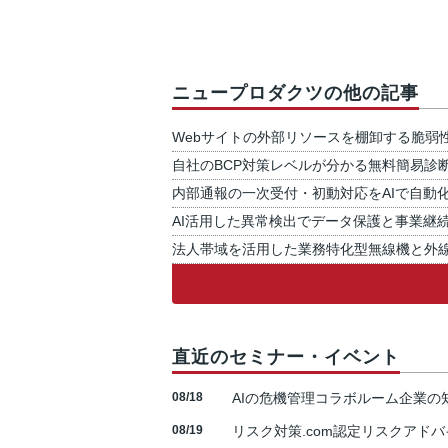
ニュープロダクツの他の記事
Webサイトの外部リソースを棚卸する脆弱
自社のBCP対策レベルが分かる無料簡易診
内部通報の一次受付・初動対応をAIで自動
AI活用した異常検出でデータ保護と事業継
法人帯域を活用した業務特化型無線機と外
直近のセミナー・イベント
08/18
AIの危機管理コラボルーム企業
08/19
リスク対策.com認定リスクアドバ