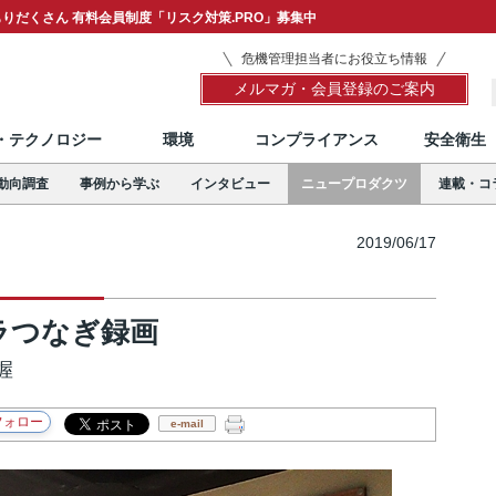
りだくさん 有料会員制度「リスク対策.PRO」募集中
危機管理担当者にお役立ち情報
メルマガ・会員登録のご案内
T・テクノロジー
環境
コンプライアンス
安全衛生
動向調査
事例から学ぶ
インタビュー
ニュープロダクツ
連載・コ
2019/06/17
メラつなぎ録画
握
e-mail