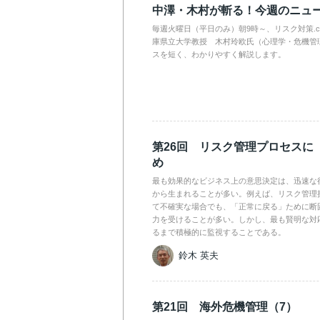
中澤・木村が斬る！今週のニュ
毎週火曜日（平日のみ）朝9時～、リスク対策.
庫県立大学教授 木村玲欧氏（心理学・危機管
スを短く、わかりやすく解説します。
第26回 リスク管理プロセスに
め
最も効果的なビジネス上の意思決定は、迅速な
から生まれることが多い。例えば、リスク管理
て不確実な場合でも、「正常に戻る」ために断
力を受けることが多い。しかし、最も賢明な対
るまで積極的に監視することである。
鈴木 英夫
第21回 海外危機管理（7）