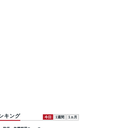
ンキング
今日
1週間
1ヵ月