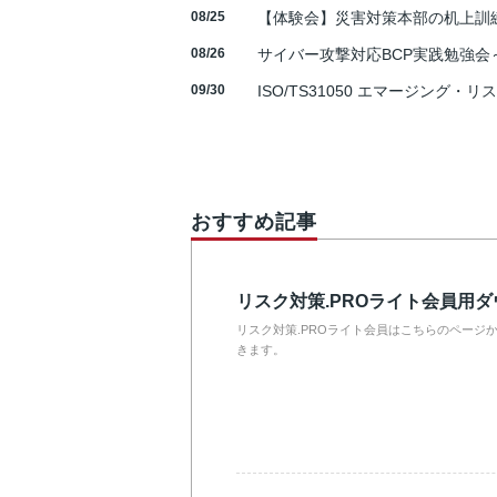
08/25
【体験会】災害対策本部の机上訓
08/26
サイバー攻撃対応BCP実践勉強会～N
09/30
ISO/TS31050 エマージング・リ
おすすめ記事
リスク対策.PROライト会員用
リスク対策.PROライト会員はこちらのページ
きます。