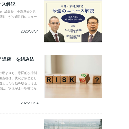
ース解説
com編集長 中澤幸介と兵
理学）が今週注目のニュー
2026/08/04
「追跡」を組み込
行動よりも、意図的な抑制
担当者は、状況が依然とし
固とした行動を取るよう圧
応は、状況がより明確にな
2026/08/04