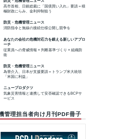
防災・危機管理ニュース
高市首相、日銀総裁に「国債買い入れ」要請＝積
極財政にらみ、金利抑制狙う
防災・危機管理ニュース
消防指令と無線の接続仕様公開し競争を
あなたの会社の危機対応力を鍛える新しいアプロ
ーチ
従業員への脅威情報 × 判断基準づくり × 組織防
衛
防災・危機管理ニュース
為替介入、日本が支援要請＝トランプ米大統領
「米国に利益」
ニュープロダクツ
気象災害情報と連携して安否確認できるBCPサ
ービス
機管理担当者向け月刊PDF冊子