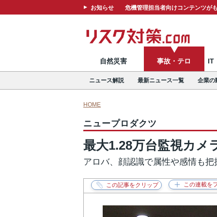
お知らせ
危機管理担当者向けコンテンツがも
自然災害
事故・テロ
I
ニュース解説
最新ニュース一覧
企業の
HOME
ニュープロダクツ
最大1.28万台監視カ
アロバ、顔認識で属性や感情も把