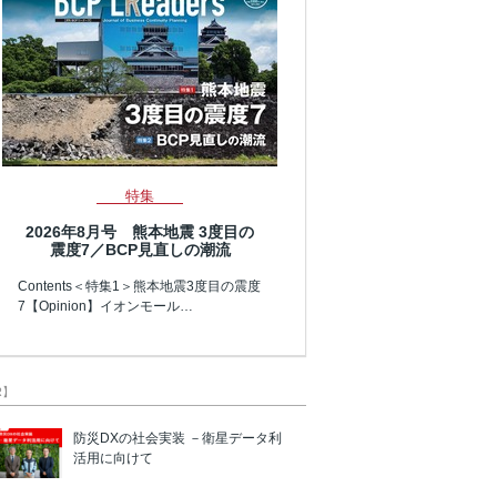
特集
2026年8月号 熊本地震 3度目の
震度7／BCP見直しの潮流
Contents＜特集1＞熊本地震3度目の震度
7【Opinion】イオンモール…
R】
防災DXの社会実装 －衛星データ利
活用に向けて