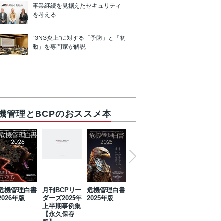
事業継続を見据えたセキュリティ
を考える
“SNS炎上”に対する「予防」と「初
動」を専門家が解説
機管理とBCPのおススメ本
危機管理白書
月刊BCPリー
危機管理白書
2023年防災・
危機管理白書
2026年版
ダーズ2025年
2025年版
BCP・リスク
2024年版
上半期事例集
マネジメント
【永久保存
事例集【永久