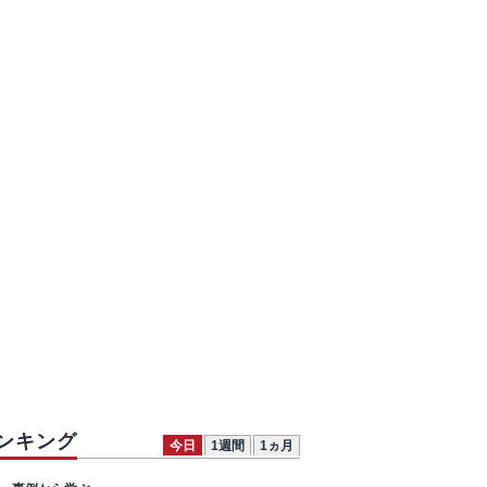
ンキング
今日
1週間
1ヵ月