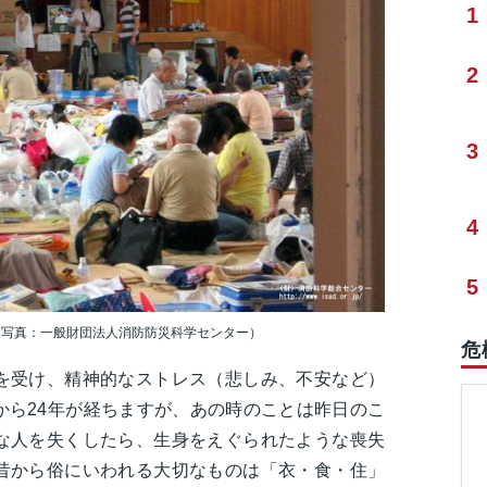
1
2
3
4
5
（写真：一般財団法人消防防災科学センター）
危
を受け、精神的なストレス（悲しみ、不安など）
から24年が経ちますが、あの時のことは昨日のこ
な人を失くしたら、生身をえぐられたような喪失
昔から俗にいわれる大切なものは「衣・食・住」