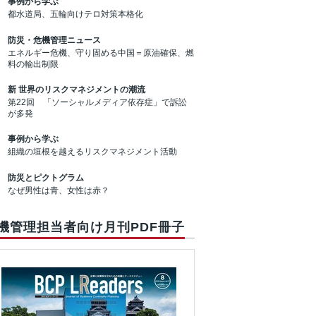
事例から学ぶ
都水道局、五輪向けテロ対策本格化
防災・危機管理ニュース
エネルギー危機、守り固める中国＝原油確保、燃
料の輸出制限
新 世界のリスクマネジメントの潮流
第22回 「ソーシャルメディア依存症」で訴訟
が多発
事例から学ぶ
組織の垣根を越えるリスクマネジメント活動
防災とピクトグラム
なぜ男性は青、女性は赤？
機管理担当者向け月刊PDF冊子