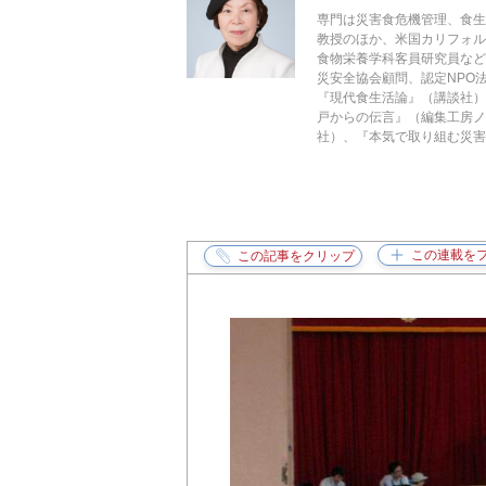
専門は災害食危機管理、食
教授のほか、米国カリフォ
食物栄養学科客員研究員な
災安全協会顧問、認定NPO
『現代食生活論』（講談社）
戸からの伝言』（編集工房ノ
社）、『本気で取り組む災害