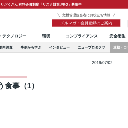
りだくさん 有料会員制度「リスク対策.PRO」募集中
危機管理担当者にお役立ち情報
メルマガ・会員登録のご案内
T・テクノロジー
環境
コンプライアンス
安全衛生
動向調査
事例から学ぶ
インタビュー
ニュープロダクツ
連載・コ
2019/07/02
う食事（1）