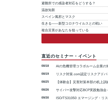
避難所での感染者対応をどうする？
温故知新
スペイン風邪とマスク
生きる――新型コロナウイルスとの戦い
複合災害があなたを狙っている
直近のセミナー・イベント
08/18
AIの危機管理コラボルーム企業
08/19
リスク対策.com認定リスクアドバ
08/25
【体験会】災害対策本部の机上訓
08/26
サイバー攻撃対応BCP実践勉強会～N
09/30
ISO/TS31050 エマージング・リ