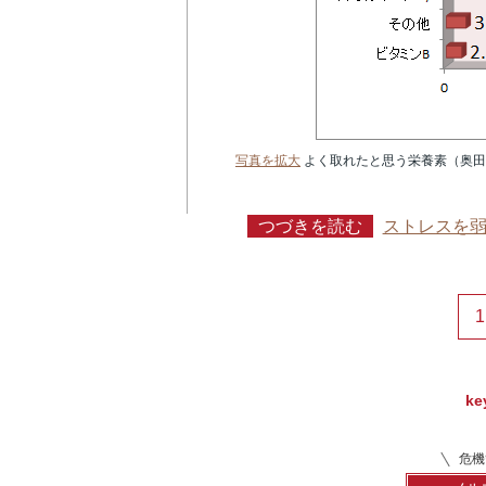
写真を拡大
よく取れたと思う栄養素（奥田和子
つづきを読む
ストレスを
1
ke
危機