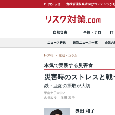
お知らせ
危機管理担当者向けコンテンツがも
自然災害
事故・テロ
I
ニュース解説
最新ニュース一覧
企業の
HOME
連載・コラム
本気で実践する災害食
災害時のストレスと戦
鉄・亜鉛の摂取が大切
甲南女子大学／
奥田 和子
名誉教授
奥田 和子