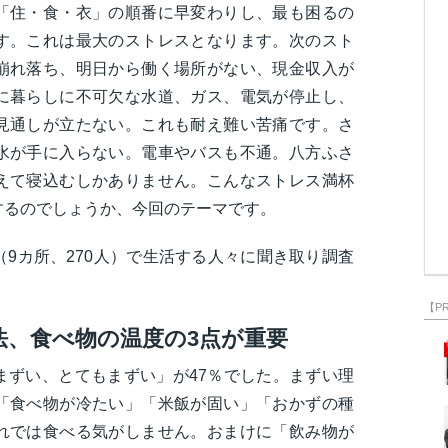
「住・食・衣」の順番に早変わりし、最も困るの
す。これは最大のストレスとなります。次のスト
崩れ落ち、明日から働く場所がない、現金収入が
に暮らしに不可欠な水道、ガス、電気が停止し、
見通しが立たない。これも耐え難い苦痛です。さ
水が手に入らない。電車やバスも不通。八方ふさ
えて寝込むしかありません。こんなストレス満杯
するのでしょうか、今回のテーマです。
9カ所、270人）で生活する人々に聞き取り調査
。
【P
法、食べ物の温度の3点が重要
まずい、とてもまずい」が47％でした。まずい理
「食べ物が冷たい」「米飯が固い」「おかずの種
れでは食べる気がしません。おまけに「飲み物が