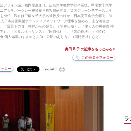
生活デザイン論。福岡県生まれ。広島大学教育学部卒業後、甲南女子大学
ルニア大学バークレー校栄養学科客員研究員、英国ジョーンモアーズ大学
どを歴任。現在は甲南女子大学名誉教授のほか、日本災害食学会顧問、防
法人日本災害救援ボランティアネットワーク理事を務める。主な著書は
、『震災下の食 神戸からの提言』（NHK出版）、『働く人の災害食 神
ア）、『和食ルネッサンス』（同時代社）、『箸の作法』（同時代
食 個人備蓄のすすめと共助・公助のあり方』（同時代社）など。
奥田 和子 の記事をもっとみる >
e-mail
ラ