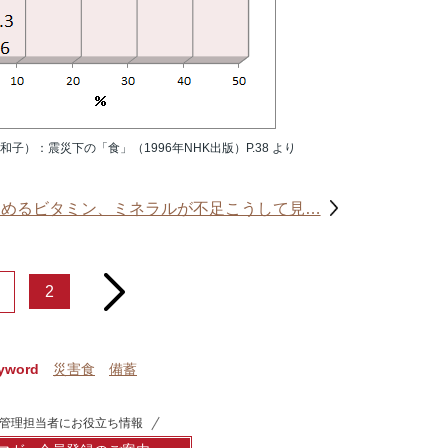
）：震災下の「食」（1996年NHK出版）P.38 より
弱めるビタミン、ミネラルが不足こうして見…
next
2
yword
災害食
備蓄
管理担当者にお役立ち情報