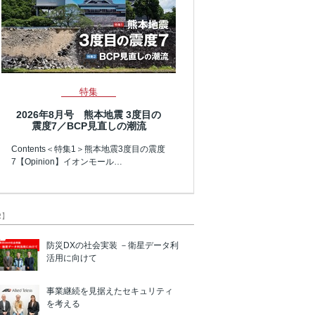
特集
2026年8月号 熊本地震 3度目の
震度7／BCP見直しの潮流
Contents＜特集1＞熊本地震3度目の震度
7【Opinion】イオンモール…
R】
防災DXの社会実装 －衛星データ利
活用に向けて
事業継続を見据えたセキュリティ
を考える