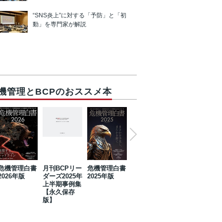
“SNS炎上”に対する「予防」と「初
動」を専門家が解説
機管理とBCPのおススメ本
危機管理白書
月刊BCPリー
危機管理白書
2023年防災・
危機管理白書
2026年版
ダーズ2025年
2025年版
BCP・リスク
2024年版
上半期事例集
マネジメント
【永久保存
事例集【永久
版】
保存版】