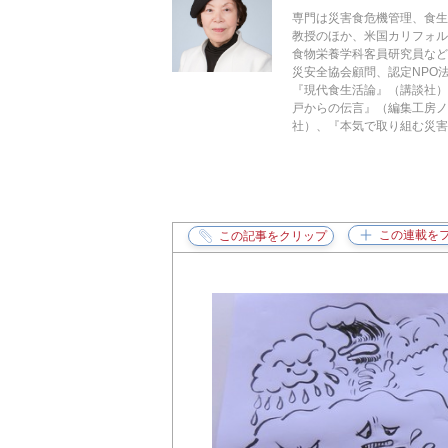
専門は災害食危機管理、食
教授のほか、米国カリフォ
食物栄養学科客員研究員な
災安全協会顧問、認定NPO
『現代食生活論』（講談社）
戸からの伝言』（編集工房ノ
社）、『本気で取り組む災害