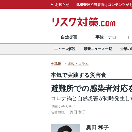
お知らせ
危機管理担当者向けコンテンツがも
自然災害
事故・テロ
I
ニュース解説
最新ニュース一覧
企業の
HOME
連載・コラム
本気で実践する災害食
避難所での感染者対応
コロナ禍と自然災害が同時発生し
甲南女子大学／
奥田 和子
名誉教授
奥田 和子