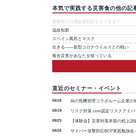
本気で実践する災害食の他の記
避難所での感染者対応をどうする？
温故知新
スペイン風邪とマスク
生きる――新型コロナウイルスとの戦い
複合災害があなたを狙っている
直近のセミナー・イベント
08/18
AIの危機管理コラボルーム企業
08/19
リスク対策.com認定リスクアドバ
08/25
【体験会】災害対策本部の机上訓
08/26
サイバー攻撃対応BCP実践勉強会～N