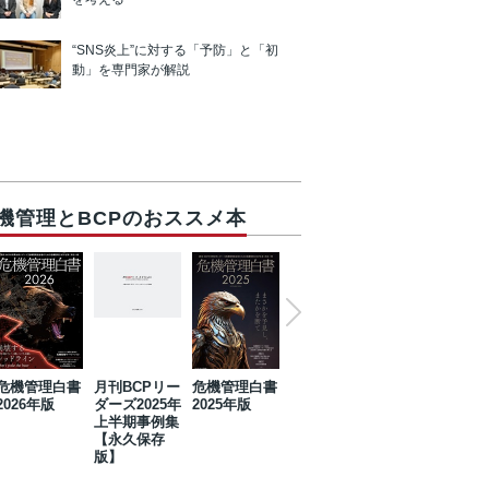
“SNS炎上”に対する「予防」と「初
動」を専門家が解説
機管理とBCPのおススメ本
危機管理白書
月刊BCPリー
危機管理白書
2023年防災・
危機管理白書
2026年版
ダーズ2025年
2025年版
BCP・リスク
2024年版
上半期事例集
マネジメント
【永久保存
事例集【永久
版】
保存版】