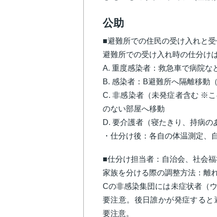
公助
■避難所での住民の受け入れと受
避難所での受け入れ時の仕分け
A. 重度感染者：救急車で病院
B. 感染者：B避難所へ隔離移動
C. 非感染者（未発症者含む 
のない部屋へ移動
D. 要介護者（寝たきり、持病
・仕分け後：各自の体温測定、
■仕分け担当者：自治会、社会
家族を分ける際の調整方法：離
Cの非感染集団には未症状者（
要注意。後日誰かが発症すると
要注意。