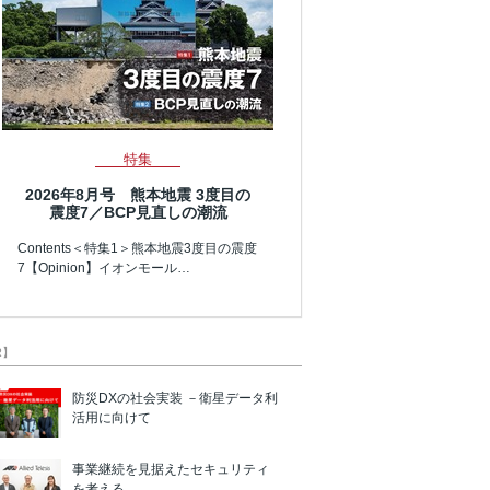
特集
2026年8月号 熊本地震 3度目の
震度7／BCP見直しの潮流
Contents＜特集1＞熊本地震3度目の震度
7【Opinion】イオンモール…
R】
防災DXの社会実装 －衛星データ利
活用に向けて
事業継続を見据えたセキュリティ
を考える