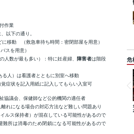
付作業
は、以下の通り。
などに移動 （救急車待ち時間：密閉部屋を用意）
（バスを用意）
※この人数が最も多い）：特に妊産婦、
障害者
は階段
危
のある人）は看護者とともに別室へ移動
自覚症状を記入用紙に記入してもらい入室可
福祉協議会、保健師など公的機関の適任者
れ離れになる場合の対応方法など難しい問題あり
ウイルス保持者）が混在している可能性があるので
避難所は消毒のため閉鎖になる可能性があるので