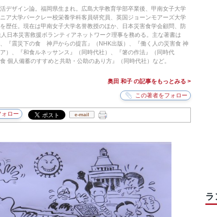
生活デザイン論。福岡県生まれ。広島大学教育学部卒業後、甲南女子大学
ルニア大学バークレー校栄養学科客員研究員、英国ジョーンモアーズ大学
どを歴任。現在は甲南女子大学名誉教授のほか、日本災害食学会顧問、防
法人日本災害救援ボランティアネットワーク理事を務める。主な著書は
、『震災下の食 神戸からの提言』（NHK出版）、『働く人の災害食 神
ア）、『和食ルネッサンス』（同時代社）、『箸の作法』（同時代
食 個人備蓄のすすめと共助・公助のあり方』（同時代社）など。
奥田 和子 の記事をもっとみる >
e-mail
ラ