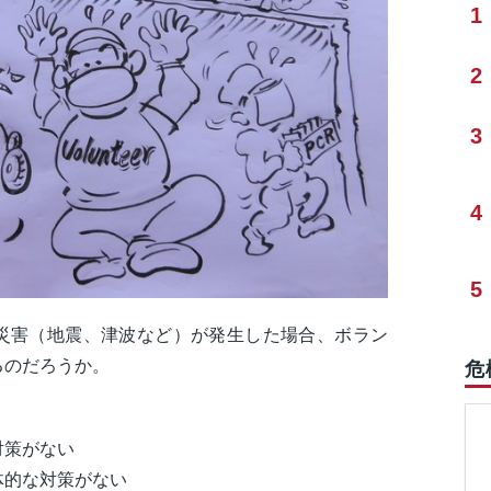
1
2
3
4
5
災害（地震、津波など）が発生した場合、ボラン
るのだろうか。
危
対策がない
体的な対策がない