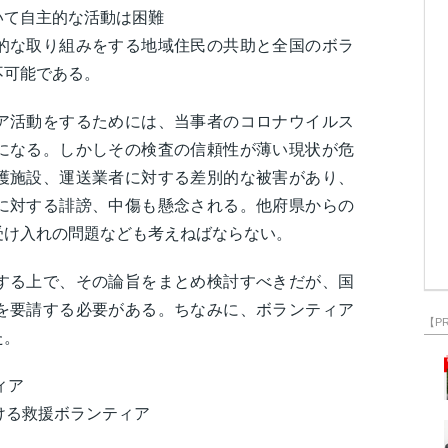
いて自主的な活動は困難
的な取り組みをする地域住民の共助と全国のボラ
不可能である。
ア活動をするためには、当事者のコロナウイルス
になる。しかしその検査の信頼性が薄い現状が危
護施設、運送業者に対する差別的な被害があり、
に対する誹謗、中傷も懸念される。他府県からの
受け入れの問題なども考えねばならない。
する上で、その論旨をまとめ検討すべきだが、国
を要請する必要がある。ちなみに、ボランティア
【P
た。
ィア
ける救援ボランティア
）