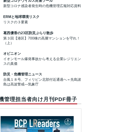
新型コロナウイルス対策ツール
新型コロナ感染者発生時の危機管理広報対応資料
ERMと地球環境リスク
リスクの３要素
葛西優香の23区防災ぶらり散歩
第３回【港区】700棟の高層マンションを守れ！
（上）
オピニオン
イオンモール爆発事故から考える企業レジリエン
スの真価
防災・危機管理ニュース
台風１８号、フィリピン北部付近通過へ＝先島諸
島は高波警戒―気象庁
機管理担当者向け月刊PDF冊子