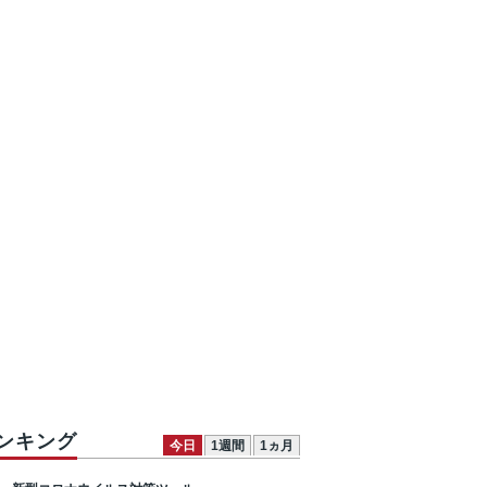
ンキング
今日
1週間
1ヵ月