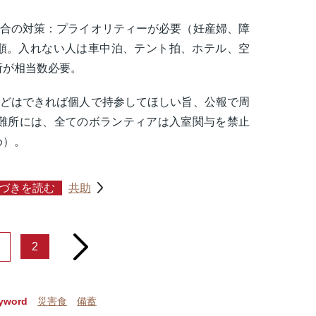
場合の対策：プライオリティーが必要（妊産婦、障
順。入れない人は車中泊、テント拍、ホテル、空
所が相当数必要。
などはできれば個人で持参してほしい旨、公報で周
避難所には、全てのボランティアは入室関与を禁止
め）。
づきを読む
共助
next
2
yword
災害食
備蓄