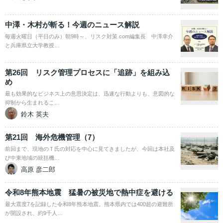
中澤・木村が斬る！今週のニュース解説
毎週火曜日（平日のみ）朝9時～、リスク対策.com編集長 中澤幸介
と兵庫県立大学教授…
第26回 リスク管理プロセスに「追跡」を組み込
め
最も効果的なビジネス上の意思決定は、迅速な行動よりも、意図的な
抑制から生まれるこ…
鈴木 英夫
第21回 海外危機管理（7）
前回まで、現地のＴ氏の対応を中心に見てきましたが、今回は本社及
び中東地域の統括機…
高原 彦二郎
令和8年熊本地震 猛暑の被災地で熱中症を避ける
最大震度7を記録した令和8年熊本地震。熊本県内では400超の避難所
が開設され、約9千人…