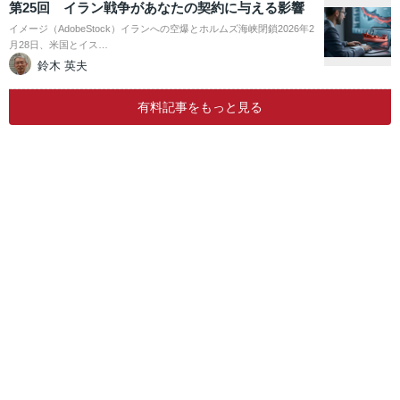
第25回 イラン戦争があなたの契約に与える影響
イメージ（AdobeStock）イランへの空爆とホルムズ海峡閉鎖2026年2
月28日、米国とイス…
鈴木 英夫
有料記事をもっと見る