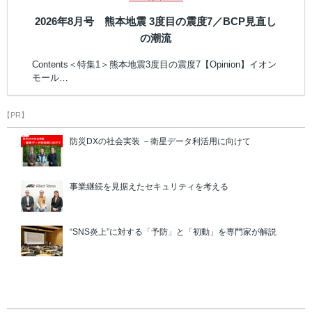
2026年8月号 熊本地震 3度目の震度7／BCP見直し
の潮流
Contents＜特集1＞熊本地震3度目の震度7【Opinion】イオン
モール…
【PR】
防災DXの社会実装 －衛星データ利活用に向けて
事業継続を見据えたセキュリティを考える
“SNS炎上”に対する「予防」と「初動」を専門家が解説