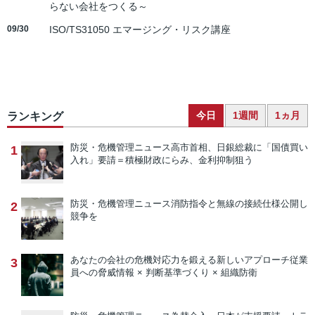
らない会社をつくる～
09/30
ISO/TS31050 エマージング・リスク講座
今日
1週間
1ヵ月
ランキング
防災・危機管理ニュース
高市首相、日銀総裁に「国債買い
1
入れ」要請＝積極財政にらみ、金利抑制狙う
防災・危機管理ニュース
消防指令と無線の接続仕様公開し
2
競争を
あなたの会社の危機対応力を鍛える新しいアプローチ
従業
3
員への脅威情報 × 判断基準づくり × 組織防衛