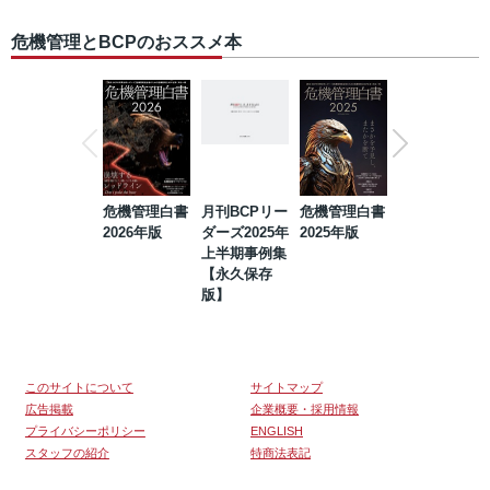
危機管理とBCPのおススメ本
危機管理白書
月刊BCPリー
危機管理白書
2023年防災・
2026年版
ダーズ2025年
2025年版
BCP・リスク
上半期事例集
マネジメント
【永久保存
事例集【永久
版】
保存版】
このサイトについて
サイトマップ
広告掲載
企業概要・採用情報
プライバシーポリシー
ENGLISH
スタッフの紹介
特商法表記