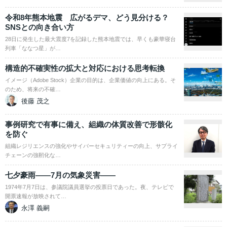
令和8年熊本地震 広がるデマ、どう見分ける？
SNSとの向き合い方
28日に発生した最大震度7を記録した熊本地震では、早くも豪華寝台
列車「ななつ星」が…
構造的不確実性の拡大と対応における思考転換
イメージ（Adobe Stock）企業の目的は、企業価値の向上にある。そ
のため、将来の不確…
後藤 茂之
事例研究で有事に備え、組織の体質改善で形骸化
を防ぐ
組織レジリエンスの強化やサイバーセキュリティーの向上、サプライ
チェーンの強靭化な…
七夕豪雨――7月の気象災害――
1974年7月7日は、参議院議員選挙の投票日であった。夜、テレビで
開票速報が放映されて…
永澤 義嗣