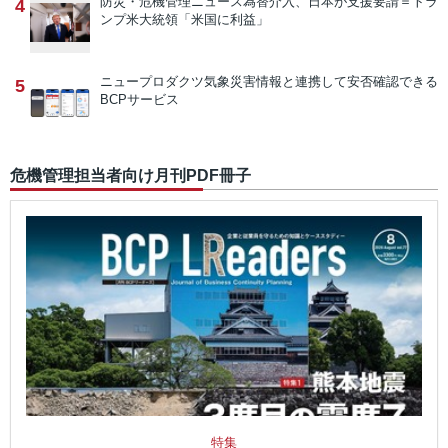
防災・危機管理ニュース
為替介入、日本が支援要請＝トラ
4
ンプ米大統領「米国に利益」
ニュープロダクツ
気象災害情報と連携して安否確認できる
5
BCPサービス
危機管理担当者向け月刊PDF冊子
特集