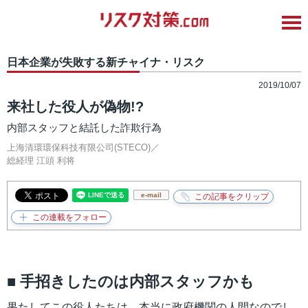
日本企業が失敗する新チャイナ・リスク
2019/10/07
来社した役人が偽物!?
内部スタッフと結託した詐欺行為
上海清環環保科技有限公司(STECO)／
総経理
江頭 利将
e-mail
■ 手招きしたのは内部スタッフかも
果たしてこの役人たちは、本当に政府機関の人間なのでし