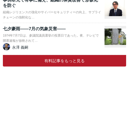
を防ぐ
組織レジリエンスの強化やサイバーセキュリティーの向上、サプライ
チェーンの強靭化な…
七夕豪雨――7月の気象災害――
1974年7月7日は、参議院議員選挙の投票日であった。夜、テレビで
開票速報が放映されて…
永澤 義嗣
有料記事をもっと見る