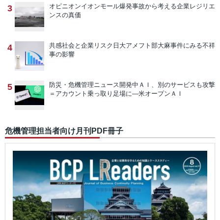
オピニオン
イオンモール爆発事故から考える企業レジリエ
3
ンスの真価
共感社会と企業リスク
日大アメフト部大麻事件にみる不祥
4
事の影響
防災・危機管理ニュース
開発中ＡＩ、別のサービスも攻撃
5
＝アカウント乗っ取り足場に―米オープンＡＩ
危機管理担当者向け月刊PDF冊子