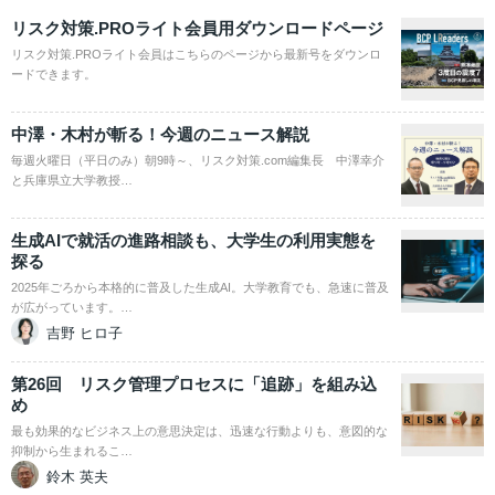
リスク対策.PROライト会員用ダウンロードページ
リスク対策.PROライト会員はこちらのページから最新号をダウンロ
ードできます。
中澤・木村が斬る！今週のニュース解説
毎週火曜日（平日のみ）朝9時～、リスク対策.com編集長 中澤幸介
と兵庫県立大学教授…
生成AIで就活の進路相談も、大学生の利用実態を
探る
2025年ごろから本格的に普及した生成AI。大学教育でも、急速に普及
が広がっています。…
吉野 ヒロ子
第26回 リスク管理プロセスに「追跡」を組み込
め
最も効果的なビジネス上の意思決定は、迅速な行動よりも、意図的な
抑制から生まれるこ…
鈴木 英夫