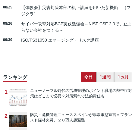
08/25
【体験会】災害対策本部の机上訓練を用いた新機軸 （フ
ジクラ）
08/26
サイバー攻撃対応BCP実践勉強会～NIST CSF 2.0で、止ま
らない会社をつくる～
09/30
ISO/TS31050 エマージング・リスク講座
今日
1週間
1ヵ月
ランキング
ニューノーマル時代の労務管理のポイント
職場の熱中症対
1
策はどこまで必要？対策漏れで法的責任も
防災・危機管理ニュース
スペインが非常事態宣言＝フラン
2
スも森林火災、２０万人超避難