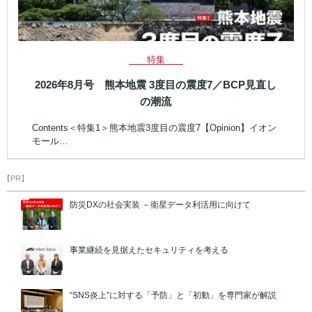
特集
2026年8月号 熊本地震 3度目の震度7／BCP見直し
の潮流
Contents＜特集1＞熊本地震3度目の震度7【Opinion】イオン
モール…
【PR】
防災DXの社会実装 －衛星データ利活用に向けて
事業継続を見据えたセキュリティを考える
“SNS炎上”に対する「予防」と「初動」を専門家が解説