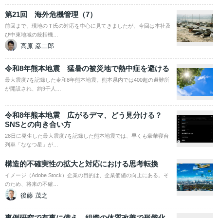
第21回 海外危機管理（7）
前回まで、現地のＴ氏の対応を中心に見てきましたが、今回は本社及
び中東地域の統括機…
高原 彦二郎
令和8年熊本地震 猛暑の被災地で熱中症を避ける
最大震度7を記録した令和8年熊本地震。熊本県内では400超の避難所
が開設され、約9千人…
令和8年熊本地震 広がるデマ、どう見分ける？
SNSとの向き合い方
28日に発生した最大震度7を記録した熊本地震では、早くも豪華寝台
列車「ななつ星」が…
構造的不確実性の拡大と対応における思考転換
イメージ（Adobe Stock）企業の目的は、企業価値の向上にある。そ
のため、将来の不確…
後藤 茂之
事例研究で有事に備え、組織の体質改善で形骸化