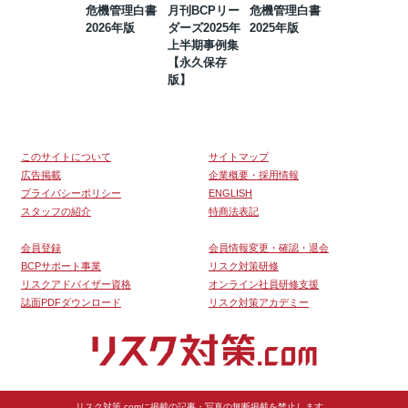
危機管理白書
月刊BCPリー
危機管理白書
2023年防災・
2026年版
ダーズ2025年
2025年版
BCP・リスク
上半期事例集
マネジメント
【永久保存
事例集【永久
版】
保存版】
このサイトについて
サイトマップ
広告掲載
企業概要・採用情報
プライバシーポリシー
ENGLISH
スタッフの紹介
特商法表記
会員登録
会員情報変更・確認・退会
BCPサポート事業
リスク対策研修
リスクアドバイザー資格
オンライン社員研修支援
誌面PDFダウンロード
リスク対策アカデミー
リスク対策.comに掲載の記事・写真の無断掲載を禁止します。