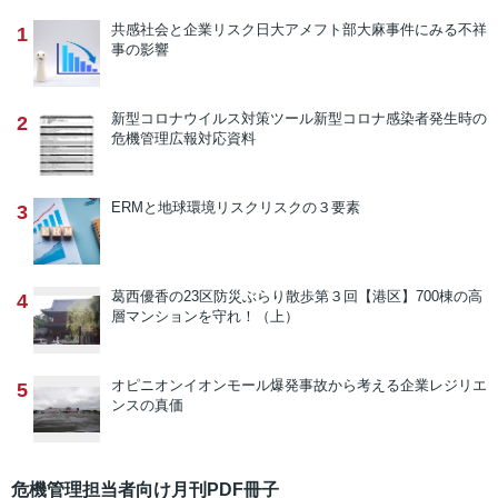
共感社会と企業リスク
日大アメフト部大麻事件にみる不祥
1
事の影響
新型コロナウイルス対策ツール
新型コロナ感染者発生時の
2
危機管理広報対応資料
ERMと地球環境リスク
リスクの３要素
3
葛西優香の23区防災ぶらり散歩
第３回【港区】700棟の高
4
層マンションを守れ！（上）
オピニオン
イオンモール爆発事故から考える企業レジリエ
5
ンスの真価
危機管理担当者向け月刊PDF冊子