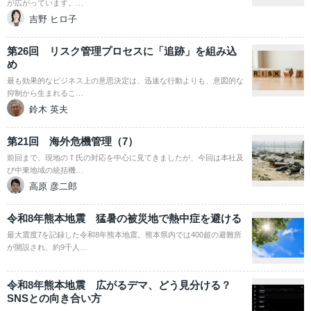
が広がっています。…
吉野 ヒロ子
第26回 リスク管理プロセスに「追跡」を組み込
め
最も効果的なビジネス上の意思決定は、迅速な行動よりも、意図的な
抑制から生まれるこ…
鈴木 英夫
第21回 海外危機管理（7）
前回まで、現地のＴ氏の対応を中心に見てきましたが、今回は本社及
び中東地域の統括機…
高原 彦二郎
令和8年熊本地震 猛暑の被災地で熱中症を避ける
最大震度7を記録した令和8年熊本地震。熊本県内では400超の避難所
が開設され、約9千人…
令和8年熊本地震 広がるデマ、どう見分ける？
SNSとの向き合い方