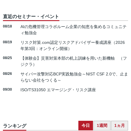
直近のセミナー・イベント
08/18
AIの危機管理コラボルーム企業の知恵を集めるコミュニテ
ィ勉強会
08/19
リスク対策.com認定リスクアドバイザー養成講座（2026
年第3回：オンライン開催）
08/25
【体験会】災害対策本部の机上訓練を用いた新機軸 （フ
ジクラ）
08/26
サイバー攻撃対応BCP実践勉強会～NIST CSF 2.0で、止ま
らない会社をつくる～
09/30
ISO/TS31050 エマージング・リスク講座
今日
1週間
1ヵ月
ランキング