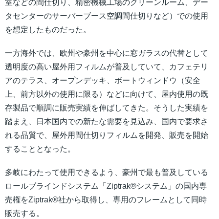
室などの間仕切り、精密機械工場のクリーンルーム、デー
タセンターのサーバーブース空調間仕切りなど）での使用
を想定したものだった。
一方海外では、欧州や豪州を中心に窓ガラスの代替として
透明度の高い屋外用フィルムが普及していて、カフェテリ
アのテラス、オープンデッキ、ボートウィンドウ（安全
上、前方以外の使用に限る）などに向けて、屋内使用の既
存製品で順調に販売実績を伸ばしてきた。そうした実績を
踏まえ、日本国内での新たな需要を見込み、国内で要求さ
れる品質で、屋外用間仕切りフィルムを開発、販売を開始
することとなった。
多岐にわたって使用できるよう、豪州で最も普及している
ロールブラインドシステム「Ziptrak®システム」の国内専
売権をZiptrak®社から取得し、専用のフレームとして同時
販売する。