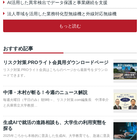
AI活用した異常検出でデータ保護と事業継続を支援
法人帯域を活用した業務特化型無線機と外線対応無線機
もっと読む
おすすめ記事
リスク対策.PROライト会員用ダウンロードページ
リスク対策.PROライト会員はこちらのページから最新号をダウンロ
ードできます。
中澤・木村が斬る！今週のニュース解説
毎週火曜日（平日のみ）朝9時～、リスク対策.com編集長 中澤幸介
と兵庫県立大学教授…
生成AIで就活の進路相談も、大学生の利用実態を
探る
2025年ごろから本格的に普及した生成AI。大学教育でも、急速に普及