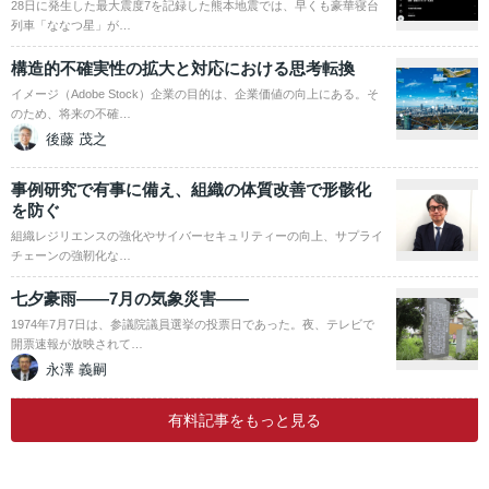
28日に発生した最大震度7を記録した熊本地震では、早くも豪華寝台
列車「ななつ星」が…
構造的不確実性の拡大と対応における思考転換
イメージ（Adobe Stock）企業の目的は、企業価値の向上にある。そ
のため、将来の不確…
後藤 茂之
事例研究で有事に備え、組織の体質改善で形骸化
を防ぐ
組織レジリエンスの強化やサイバーセキュリティーの向上、サプライ
チェーンの強靭化な…
七夕豪雨――7月の気象災害――
1974年7月7日は、参議院議員選挙の投票日であった。夜、テレビで
開票速報が放映されて…
永澤 義嗣
有料記事をもっと見る