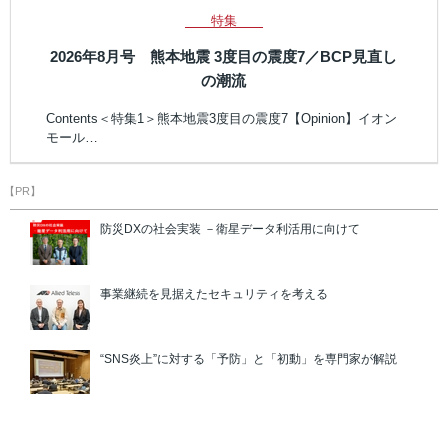
特集
2026年8月号 熊本地震 3度目の震度7／BCP見直し
の潮流
Contents＜特集1＞熊本地震3度目の震度7【Opinion】イオン
モール…
【PR】
防災DXの社会実装 －衛星データ利活用に向けて
事業継続を見据えたセキュリティを考える
“SNS炎上”に対する「予防」と「初動」を専門家が解説