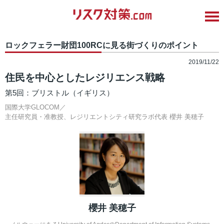
ロックフェラー財団100RCに見る街づくりのポイント
2019/11/22
住民を中心としたレジリエンス戦略
第5回：ブリストル（イギリス）
国際大学GLOCOM／
主任研究員・准教授、レジリエントシティ研究ラボ代表
櫻井 美穂子
櫻井 美穂子