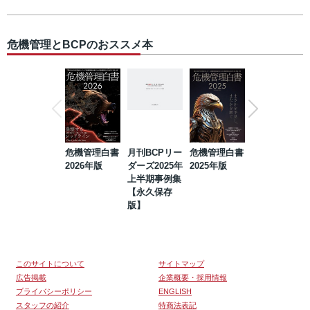
危機管理とBCPのおススメ本
危機管理白書
月刊BCPリー
危機管理白書
2023年防災・
2026年版
ダーズ2025年
2025年版
BCP・リスク
上半期事例集
マネジメント
【永久保存
事例集【永久
版】
保存版】
このサイトについて
サイトマップ
広告掲載
企業概要・採用情報
プライバシーポリシー
ENGLISH
スタッフの紹介
特商法表記