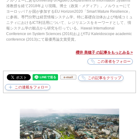
ノルウェーにあるUniversity of AgderのDepartment of Information Systems
准教授を経て2018年より現職。博士（政策・メディア）。ノルウェーにて
ヨーロッパ７か国が参加するEU Horizon2020「Smart Mature Resilience」
に参画。専門分野は経営情報システム学。特に基礎自治体および地域コミュ
ニティにおけるICT利活用について、レジリエンスをキーワードとして、情
報システム学の観点から研究を行っている。Hawaii International
Conference on System Sciences (2016)およびITU Kaleidoscope academic
conference (2013)にて最優秀論文賞受賞。
櫻井 美穂子 の記事をもっとみる >
e-mail