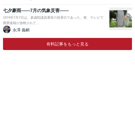
七夕豪雨――7月の気象災害――
1974年7月7日は、参議院議員選挙の投票日であった。夜、テレビで
開票速報が放映されて…
永澤 義嗣
有料記事をもっと見る