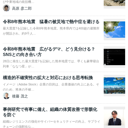
び中東地域の統括機…
高原 彦二郎
令和8年熊本地震 猛暑の被災地で熱中症を避ける
最大震度7を記録した令和8年熊本地震。熊本県内では400超の避難所
が開設され、約9千人…
令和8年熊本地震 広がるデマ、どう見分ける？
SNSとの向き合い方
28日に発生した最大震度7を記録した熊本地震では、早くも豪華寝台
列車「ななつ星」が…
構造的不確実性の拡大と対応における思考転換
イメージ（Adobe Stock）企業の目的は、企業価値の向上にある。そ
のため、将来の不確…
後藤 茂之
事例研究で有事に備え、組織の体質改善で形骸化
を防ぐ
組織レジリエンスの強化やサイバーセキュリティーの向上、サプライ
チェーンの強靭化な…