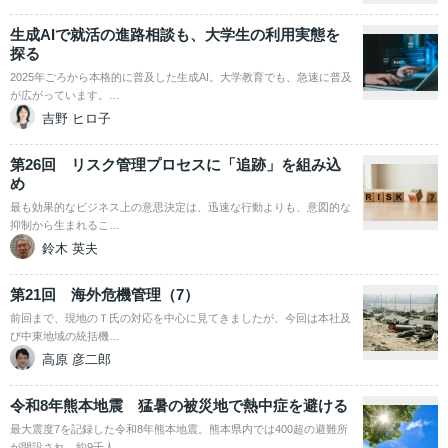
生成AIで就活の進路相談も、大学生の利用実態を
探る
2025年ごろから本格的に普及した生成AI。大学教育でも、急速に普及
が広がっています。…
吉野 ヒロ子
第26回 リスク管理プロセスに「追跡」を組み込
め
最も効果的なビジネス上の意思決定は、迅速な行動よりも、意図的な
抑制から生まれるこ…
鈴木 英夫
第21回 海外危機管理（7）
前回まで、現地のＴ氏の対応を中心に見てきましたが、今回は本社及
び中東地域の統括機…
高原 彦二郎
令和8年熊本地震 猛暑の被災地で熱中症を避ける
最大震度7を記録した令和8年熊本地震。熊本県内では400超の避難所
が開設され、約9千人…