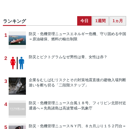
今日
1週間
1ヵ月
ランキング
防災・危機管理ニュース
エネルギー危機、守り固める中国
1
＝原油確保、燃料の輸出制限
防災とピクトグラム
なぜ男性は青、女性は赤？
2
企業をむしばむリスクとその対策
地震直後の建物入場判断
3
迷いを断ち切る「二段階ステップ」
防災・危機管理ニュース
台風１８号、フィリピン北部付近
4
通過へ＝先島諸島は高波警戒―気象庁
防災・危機管理ニュース
ＮＹ円、８カ月ぶり１５２円台＝
5