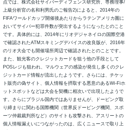
点では、株式会社サイバーディフェンス研究所、専務理事/
上級分析官の名和利男氏のご報告2)によると、2014年の
FIFAワールドカップ開催後あたりからラテンアメリカ圏に
おいてサイバー犯罪件数が突出するようになったとのこと
です。具体的には、2014年にリオデジャネイロの国際空港
で確認されたATMスキミングデバイスの改良版が、2016年
のリオ大会でも開催場所周辺で確認されたとのことです。
また、観光客のクレジットカードを狙う他の手段として
POSレジも狙われ、マルウェアの感染が発生し多くのクレ
ジットカード情報が流出したようです。さらには、チケッ
ト販売の偽サイト、個人情報を摂取する悪意のあるWi-Fiホ
ットスポットなどは大会を契機に相次いで出現したようで
す。さらにブラジル国内ではありませんが、ドーピング取
り締まりに関わる国際機関（世界反ドーピング機関、スポ
ーツ仲裁裁判所など）のサイトも攻撃され、アスリートの
個人情報漏えいにつながったのは、広くニュースで取り上