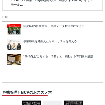
Contents＜特集1＞熊本地震3度目の震度7【Opinion】イオン
モール…
【PR】
防災DXの社会実装 －衛星データ利活用に向けて
事業継続を見据えたセキュリティを考える
“SNS炎上”に対する「予防」と「初動」を専門家が解説
危機管理とBCPのおススメ本