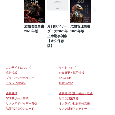
危機管理白書
月刊BCPリー
危機管理白書
2023年防災・
2026年版
ダーズ2025年
2025年版
BCP・リスク
上半期事例集
マネジメント
【永久保存
事例集【永久
版】
保存版】
このサイトについて
サイトマップ
広告掲載
企業概要・採用情報
プライバシーポリシー
ENGLISH
スタッフの紹介
特商法表記
会員登録
会員情報変更・確認・退会
BCPサポート事業
リスク対策研修
リスクアドバイザー資格
オンライン社員研修支援
誌面PDFダウンロード
リスク対策アカデミー