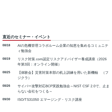
直近のセミナー・イベント
08/18
AIの危機管理コラボルーム企業の知恵を集めるコミュニテ
ィ勉強会
08/19
リスク対策.com認定リスクアドバイザー養成講座（2026
年第3回：オンライン開催）
08/25
【体験会】災害対策本部の机上訓練を用いた新機軸 （フ
ジクラ）
08/26
サイバー攻撃対応BCP実践勉強会～NIST CSF 2.0で、止ま
らない会社をつくる～
09/30
ISO/TS31050 エマージング・リスク講座