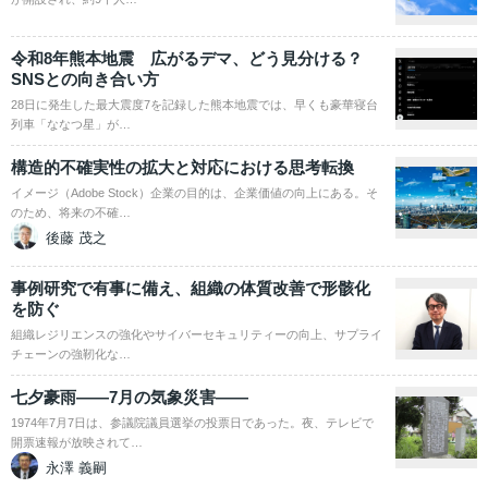
令和8年熊本地震 広がるデマ、どう見分ける？
SNSとの向き合い方
28日に発生した最大震度7を記録した熊本地震では、早くも豪華寝台
列車「ななつ星」が…
構造的不確実性の拡大と対応における思考転換
イメージ（Adobe Stock）企業の目的は、企業価値の向上にある。そ
のため、将来の不確…
後藤 茂之
事例研究で有事に備え、組織の体質改善で形骸化
を防ぐ
組織レジリエンスの強化やサイバーセキュリティーの向上、サプライ
チェーンの強靭化な…
七夕豪雨――7月の気象災害――
1974年7月7日は、参議院議員選挙の投票日であった。夜、テレビで
開票速報が放映されて…
永澤 義嗣