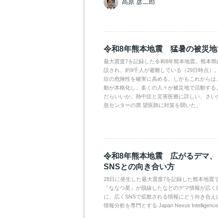
高原 彦二郎
令和8年熊本地震 猛暑の被災
最大震度7を記録した令和8年熊本地震。熊本県
設され、約9千人が避難している（29日時点）
症の危険性を確実に高める。しかもこれからは
動が本格化し、多くの人々が被災地で活動する
だらいいか。熱中症と災害医療に詳しい、さい
急センターの席 望医師に対策を聞いた。
令和8年熊本地震 広がるデマ
SNSとの向き合い方
28日に発生した最大震度7を記録した熊本地震
「ななつ星」が脱線したなどのデマ情報が広く
に、広くSNSで拡散される情報にどう向き合え
情報分析を専門とする Japan Nexus Intelli