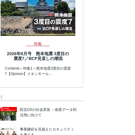
特集
2026年8月号 熊本地震 3度目の
震度7／BCP見直しの潮流
Contents＜特集1＞熊本地震3度目の震度
7【Opinion】イオンモール…
R】
防災DXの社会実装 －衛星データ利
活用に向けて
事業継続を見据えたセキュリティ
を考える