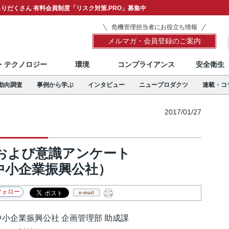
りだくさん 有料会員制度「リスク対策.PRO」募集中
危機管理担当者にお役立ち情報
メルマガ・会員登録のご案内
T・テクノロジー
環境
コンプライアンス
安全衛生
動向調査
事例から学ぶ
インタビュー
ニュープロダクツ
連載・コ
2017/01/27
および意識アンケート
中小企業振興公社）
e-mail
小企業振興公社 企画管理部 助成課