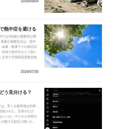
2026/08/04
地で熱中症を避ける
内では400超の避難所が開
。真夏の避難生活は、熱中
、猛暑・酷暑下での復旧活
。現地で熱中症をどう防い
たま赤十字病院高度救命救
2026/07/30
、どう見分ける？
では、早くも豪華寝台列車
拡散された。災害のたび
ばいいか。デジタル空間の
gence の竜口七彩氏に聞いた。