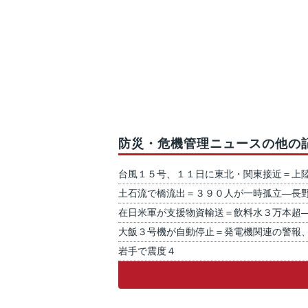
防災・危機管理ニュースの他の
台風１５号、１１日に東北・関東接近＝上
土石流で橋流出＝３９０人が一時孤立―長
在日米軍が支援物資輸送＝飲料水３万本超
大飯３号機が自動停止＝発電機関連の警報
岩手で震度４