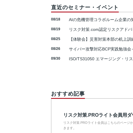
直近のセミナー・イベント
08/18
AIの危機管理コラボルーム企業
08/19
リスク対策.com認定リスクアドバ
08/25
【体験会】災害対策本部の机上訓
08/26
サイバー攻撃対応BCP実践勉強会～N
09/30
ISO/TS31050 エマージング・リ
おすすめ記事
リスク対策.PROライト会員用
リスク対策.PROライト会員はこちらのページ
きます。