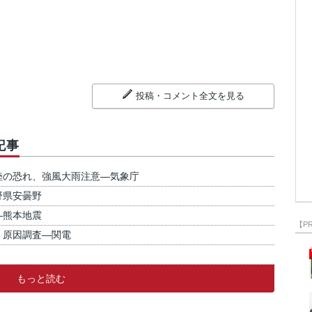
投稿・コメント全文を見る
記事
陸の恐れ、強風大雨注意―気象庁
野県安曇野
―熊本地震
【P
、原因調査―関電
もっと読む