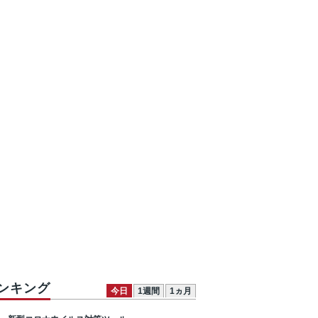
ンキング
今日
1週間
1ヵ月