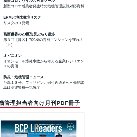
新型コロナウイルス対策ツール
新型コロナ感染者発生時の危機管理広報対応資料
ERMと地球環境リスク
リスクの３要素
葛西優香の23区防災ぶらり散歩
第３回【港区】700棟の高層マンションを守れ！
（上）
オピニオン
イオンモール爆発事故から考える企業レジリエン
スの真価
防災・危機管理ニュース
台風１８号、フィリピン北部付近通過へ＝先島諸
島は高波警戒―気象庁
機管理担当者向け月刊PDF冊子