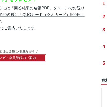
1
方には「回答結果の速報PDF」をメールでお送り
で50名様に「QUOカード（クオカード）500円」
2
す。
ルでご案内いたします。
3
4
管理担当者にお役立ち情報
マガ・会員登録のご案内
5
危