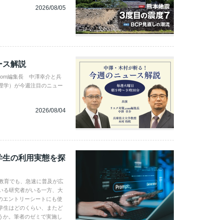
2026/08/05
ース解説
com編集長 中澤幸介と兵
理学）が今週注目のニュー
2026/08/04
学生の利用実態を探
学教育でも、急速に普及が広
いる研究者がいる一方、大
のエントリーシートにも使
学生はどのくらい、またど
うか。筆者のゼミで実施し