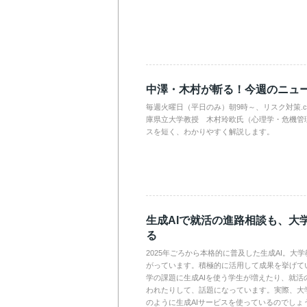
中澤・木村が斬る！今週のニュ
毎週火曜日（平日のみ）朝9時～、リスク対策.
庫県立大学教授 木村玲欧氏（心理学・危機管
スを短く、わかりやすく解説します。
生成AIで就活の進路相談も、大
る
2025年ごろから本格的に普及した生成AI。大
がっています。積極的に活用して成果を挙げて
学の課題に生成AIを使う学生が増えたり、就活
われたりして、話題になっています。実際、大
のように生成AIサービスを使っているのでしょ