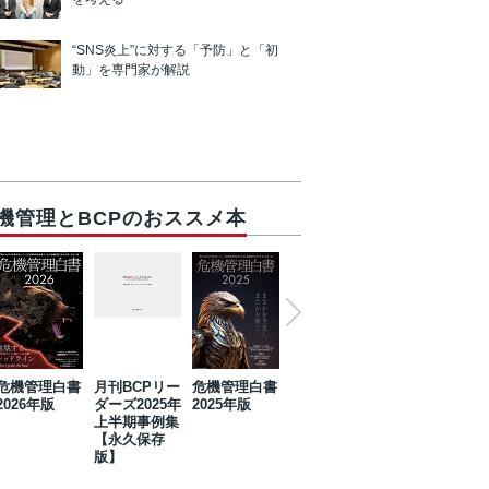
“SNS炎上”に対する「予防」と「初
動」を専門家が解説
機管理とBCPのおススメ本
危機管理白書
月刊BCPリー
危機管理白書
2023年防災・
危機管理白書
2026年版
ダーズ2025年
2025年版
BCP・リスク
2024年版
上半期事例集
マネジメント
【永久保存
事例集【永久
版】
保存版】