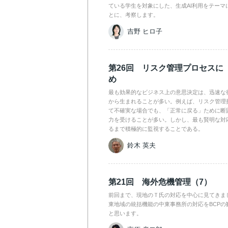
ている学生を対象にした、生成AI利用をテーマ
とに、考察します。
吉野 ヒロ子
第26回 リスク管理プロセスに
め
最も効果的なビジネス上の意思決定は、迅速な
から生まれることが多い。例えば、リスク管理
て不確実な場合でも、「正常に戻る」ために断
力を受けることが多い。しかし、最も賢明な対
るまで積極的に監視することである。
鈴木 英夫
第21回 海外危機管理（7）
前回まで、現地のＴ氏の対応を中心に見てきま
東地域の統括機能の中東事務所の対応をBCPの
と思います。