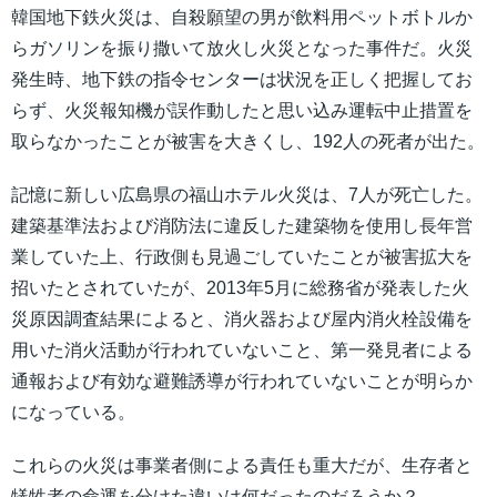
韓国地下鉄火災は、自殺願望の男が飲料用ペットボトルか
らガソリンを振り撒いて放火し火災となった事件だ。火災
発生時、地下鉄の指令センターは状況を正しく把握してお
らず、火災報知機が誤作動したと思い込み運転中止措置を
取らなかったことが被害を大きくし、192人の死者が出た。
記憶に新しい広島県の福山ホテル火災は、7人が死亡した。
建築基準法および消防法に違反した建築物を使用し長年営
業していた上、行政側も見過ごしていたことが被害拡大を
招いたとされていたが、2013年5月に総務省が発表した火
災原因調査結果によると、消火器および屋内消火栓設備を
用いた消火活動が行われていないこと、第一発見者による
通報および有効な避難誘導が行われていないことが明らか
になっている。
これらの火災は事業者側による責任も重大だが、生存者と
犠牲者の命運を分けた違いは何だったのだろうか？