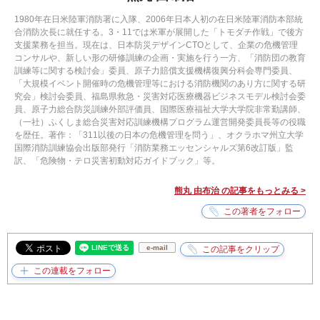
1980年在日米陸軍消防署に入隊、2006年日本人初の在日米陸軍消防本部統
合消防次長に就任する。3・11では米軍が展開した「トモダチ作戦」で後方
支援業務を担当。現在は、日本防災デザインCTOとして、企業の危機管理
コンサルや、新しい形の研修訓練の企画・実施を行う一方、「消防団の教育
訓練等に関する検討会」委員、原子力賠償支援機構復興分科会専門委員、
「大規模イベント開催時の危機管理等における消防機関のあり方に関する研
究会」検討会委員、福島県救急・災害対応医療機器ビジネスモデル検討会委
員、原子力総合防災訓練外部評価員、国際医療福祉大学大学院非常勤講師、
（一社）ふくしま総合災害対応訓練機構プログラム運営開発委員長等の役職
を歴任。著作：「311以後の日本の危機管理を問う」、オクラホマ州立大学
国際消防訓練協会出版部発行「消防業務エッセンシャルズ第6改訂版」監
訳、「危険物・テロ災害初動対応ガイドブック」等。
熊丸 由布治 の記事をもっとみる >
e-mail