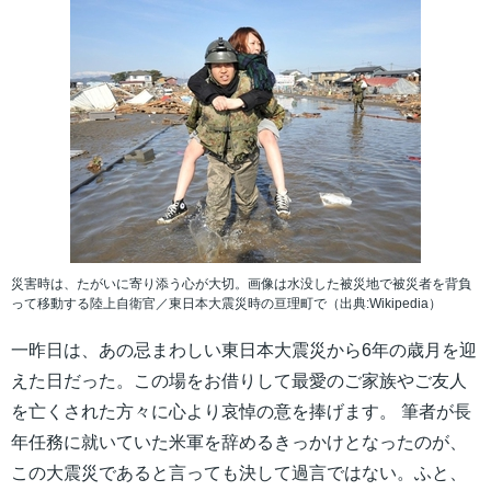
災害時は、たがいに寄り添う心が大切。画像は水没した被災地で被災者を背負
って移動する陸上自衛官／東日本大震災時の亘理町で（出典:Wikipedia）
一昨日は、あの忌まわしい東日本大震災から6年の歳月を迎
えた日だった。この場をお借りして最愛のご家族やご友人
を亡くされた方々に心より哀悼の意を捧げます。 筆者が長
年任務に就いていた米軍を辞めるきっかけとなったのが、
この大震災であると言っても決して過言ではない。ふと、