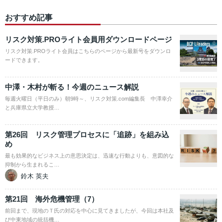
おすすめ記事
リスク対策.PROライト会員用ダウンロードページ
リスク対策.PROライト会員はこちらのページから最新号をダウンロ
ードできます。
中澤・木村が斬る！今週のニュース解説
毎週火曜日（平日のみ）朝9時～、リスク対策.com編集長 中澤幸介
と兵庫県立大学教授…
第26回 リスク管理プロセスに「追跡」を組み込
め
最も効果的なビジネス上の意思決定は、迅速な行動よりも、意図的な
抑制から生まれるこ…
鈴木 英夫
第21回 海外危機管理（7）
前回まで、現地のＴ氏の対応を中心に見てきましたが、今回は本社及
び中東地域の統括機…