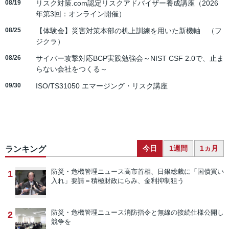
08/19
リスク対策.com認定リスクアドバイザー養成講座（2026
年第3回：オンライン開催）
08/25
【体験会】災害対策本部の机上訓練を用いた新機軸 （フ
ジクラ）
08/26
サイバー攻撃対応BCP実践勉強会～NIST CSF 2.0で、止ま
らない会社をつくる～
09/30
ISO/TS31050 エマージング・リスク講座
今日
1週間
1ヵ月
ランキング
防災・危機管理ニュース
高市首相、日銀総裁に「国債買い
1
入れ」要請＝積極財政にらみ、金利抑制狙う
防災・危機管理ニュース
消防指令と無線の接続仕様公開し
2
競争を