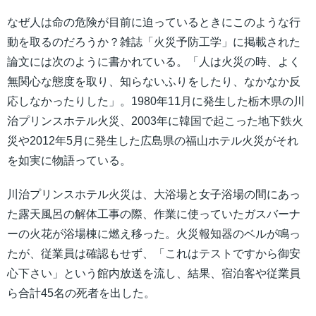
なぜ人は命の危険が目前に迫っているときにこのような行
動を取るのだろうか？雑誌「火災予防工学」に掲載された
論文には次のように書かれている。「人は火災の時、よく
無関心な態度を取り、知らないふりをしたり、なかなか反
応しなかったりした」。1980年11月に発生した栃木県の川
治プリンスホテル火災、2003年に韓国で起こった地下鉄火
災や2012年5月に発生した広島県の福山ホテル火災がそれ
を如実に物語っている。
川治プリンスホテル火災は、大浴場と女子浴場の間にあっ
た露天風呂の解体工事の際、作業に使っていたガスバーナ
ーの火花が浴場棟に燃え移った。火災報知器のベルが鳴っ
たが、従業員は確認もせず、「これはテストですから御安
心下さい」という館内放送を流し、結果、宿泊客や従業員
ら合計45名の死者を出した。