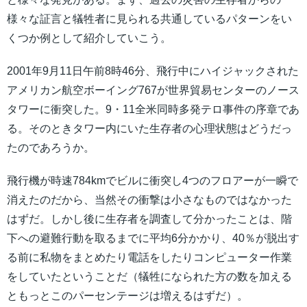
様々な証言と犠牲者に見られる共通しているパターンをい
くつか例として紹介していこう。
2001年9月11日午前8時46分、飛行中にハイジャックされた
アメリカン航空ボーイング767が世界貿易センターのノース
タワーに衝突した。9・11全米同時多発テロ事件の序章であ
る。そのときタワー内にいた生存者の心理状態はどうだっ
たのであろうか。
飛行機が時速784kmでビルに衝突し4つのフロアーが一瞬で
消えたのだから、当然その衝撃は小さなものではなかった
はずだ。しかし後に生存者を調査して分かったことは、階
下への避難行動を取るまでに平均6分かかり、40％が脱出す
る前に私物をまとめたり電話をしたりコンピューター作業
をしていたということだ（犠牲になられた方の数を加える
ともっとこのパーセンテージは増えるはずだ）。