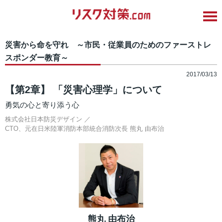
災害から命を守れ ～市民・従業員のためのファーストレ
スポンダー教育～
2017/03/13
【第2章】 「災害心理学」について
勇気の心と寄り添う心
株式会社日本防災デザイン ／
CTO、元在日米陸軍消防本部統合消防次長
熊丸 由布治
熊丸 由布治