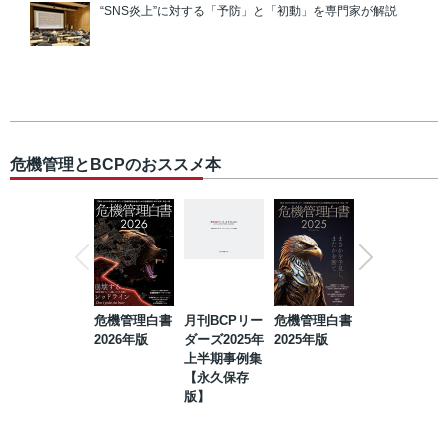
“SNS炎上”に対する「予防」と「初動」を専門家が解説
危機管理とBCPのおススメ本
危機管理白書
月刊BCPリー
危機管理白書
2023年防災・
2026年版
ダーズ2025年
2025年版
BCP・リスク
上半期事例集
マネジメント
【永久保存
事例集【永久
版】
保存版】