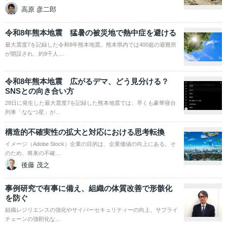
高原 彦二郎
令和8年熊本地震 猛暑の被災地で熱中症を避ける
最大震度7を記録した令和8年熊本地震。熊本県内では400超の避難所
が開設され、約9千人…
令和8年熊本地震 広がるデマ、どう見分ける？
SNSとの向き合い方
28日に発生した最大震度7を記録した熊本地震では、早くも豪華寝台
列車「ななつ星」が…
構造的不確実性の拡大と対応における思考転換
イメージ（Adobe Stock）企業の目的は、企業価値の向上にある。そ
のため、将来の不確…
後藤 茂之
事例研究で有事に備え、組織の体質改善で形骸化
を防ぐ
組織レジリエンスの強化やサイバーセキュリティーの向上、サプライ
チェーンの強靭化な…