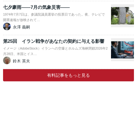
七夕豪雨――7月の気象災害――
1974年7月7日は、参議院議員選挙の投票日であった。夜、テレビで
開票速報が放映されて…
永澤 義嗣
第25回 イラン戦争があなたの契約に与える影響
イメージ（AdobeStock）イランへの空爆とホルムズ海峡閉鎖2026年2
月28日、米国とイス…
鈴木 英夫
有料記事をもっと見る