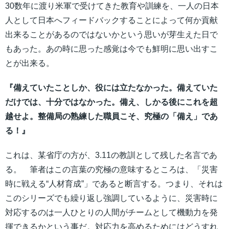
30数年に渡り米軍で受けてきた教育や訓練を、一人の日本
人として日本へフィードバックすることによって何か貢献
出来ることがあるのではないかという思いが芽生えた日で
もあった。あの時に思った感覚は今でも鮮明に思い出すこ
とが出来る。
『備えていたことしか、役には立たなかった。備えていた
だけでは、十分ではなかった。備え、しかる後にこれを超
越せよ。整備局の熟練した職員こそ、究極の「備え」であ
る！』
これは、某省庁の方が、3.11の教訓として残した名言であ
る。 筆者はこの言葉の究極の意味するところは、「災害
時に戦える“人材育成”」であると断言する。つまり、それは
このシリーズでも繰り返し強調しているように、災害時に
対応するのは一人ひとりの人間がチームとして機動力を発
揮できるかという事だ。対応力を高めるためにはどうすれ