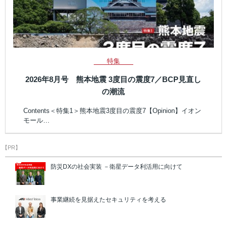
特集
2026年8月号 熊本地震 3度目の震度7／BCP見直し
の潮流
Contents＜特集1＞熊本地震3度目の震度7【Opinion】イオン
モール…
【PR】
防災DXの社会実装 －衛星データ利活用に向けて
事業継続を見据えたセキュリティを考える