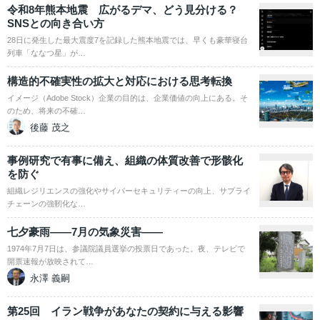
令和8年熊本地震 広がるデマ、どう見分ける？
SNSとの向き合い方
28日に発生した最大震度7を記録した熊本地震では、早くも豪華寝台
列車「ななつ星」が…
構造的不確実性の拡大と対応における思考転換
イメージ（Adobe Stock）企業の目的は、企業価値の向上にある。そ
のため、将来の不確…
後藤 茂之
事例研究で有事に備え、組織の体質改善で形骸化
を防ぐ
組織レジリエンスの強化やサイバーセキュリティーの向上、サプライ
チェーンの強靭化な…
七夕豪雨――7月の気象災害――
1974年7月7日は、参議院議員選挙の投票日であった。夜、テレビで
開票速報が放映されて…
永澤 義嗣
第25回 イラン戦争があなたの契約に与える影響