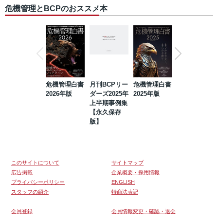
危機管理とBCPのおススメ本
危機管理白書
月刊BCPリー
危機管理白書
2023年防災・
2026年版
ダーズ2025年
2025年版
BCP・リスク
上半期事例集
マネジメント
【永久保存
事例集【永久
版】
保存版】
このサイトについて
サイトマップ
広告掲載
企業概要・採用情報
プライバシーポリシー
ENGLISH
スタッフの紹介
特商法表記
会員登録
会員情報変更・確認・退会