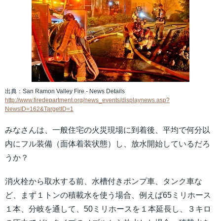
出典：San Ramon Valley Fire - News Details
http://www.firedepartment.org/news_events/displaynews.asp?
NewsID=162&TargetID=1
みなさんは、一般住宅の火災現場に到着後、平均で何分以
内にフル装備（面体着装状態）し、放水開始しているだろ
うか？
消火栓から取水する前、水槽付きポンプ車、タンク車な
ど、まず１トンの積載水を使う場合、例えば65ミリホース
１本、分岐を通して、50ミリホースを１本延長し、３キロ