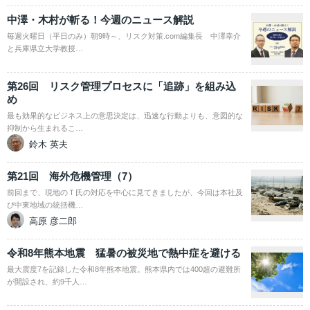
中澤・木村が斬る！今週のニュース解説
毎週火曜日（平日のみ）朝9時～、リスク対策.com編集長 中澤幸介
と兵庫県立大学教授…
第26回 リスク管理プロセスに「追跡」を組み込
め
最も効果的なビジネス上の意思決定は、迅速な行動よりも、意図的な
抑制から生まれるこ…
鈴木 英夫
第21回 海外危機管理（7）
前回まで、現地のＴ氏の対応を中心に見てきましたが、今回は本社及
び中東地域の統括機…
高原 彦二郎
令和8年熊本地震 猛暑の被災地で熱中症を避ける
最大震度7を記録した令和8年熊本地震。熊本県内では400超の避難所
が開設され、約9千人…