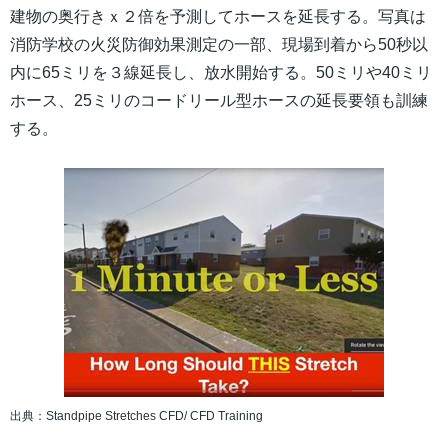
建物の奥行きｘ２倍を予測してホースを延長する。写真は
消防学校の火災防御効果測定の一部、現場到着から50秒以
内に65ミリを３線延長し、放水開始する。50ミリや40ミリ
ホース、25ミリのコードリール型ホースの延長要領も訓練
する。
出典：Standpipe Stretches CFD/ CFD Training