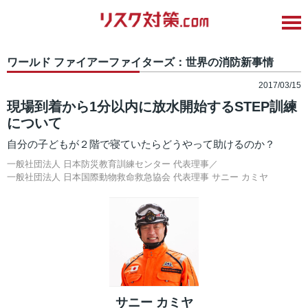
ワールド ファイアーファイターズ：世界の消防新事情
2017/03/15
現場到着から1分以内に放水開始するSTEP訓練
について
自分の子どもが２階で寝ていたらどうやって助けるのか？
一般社団法人 日本防災教育訓練センター 代表理事／
一般社団法人 日本国際動物救命救急協会 代表理事
サニー カミヤ
サニー カミヤ