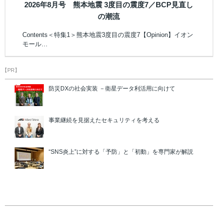
2026年8月号 熊本地震 3度目の震度7／BCP見直し
の潮流
Contents＜特集1＞熊本地震3度目の震度7【Opinion】イオン
モール…
【PR】
防災DXの社会実装 －衛星データ利活用に向けて
事業継続を見据えたセキュリティを考える
“SNS炎上”に対する「予防」と「初動」を専門家が解説