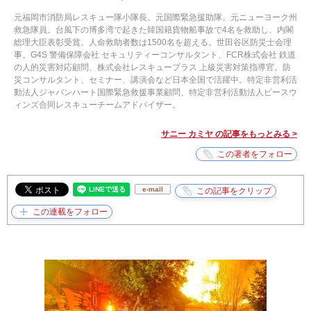
元福岡市消防局レスキュー隊小隊長。元国際緊急援助隊。元ニューヨーク州
救急隊員。台風下の博多湾で起きた韓国籍貨物船事故で4名を救助し、内閣
総理大臣表彰受賞。人命救助者数は1500名を超える。世田谷区防災士会理
事。G4S 警備保障会社 セキュリティーコンサルタント、FCR株式会社 鉄道
の人的災害対応顧問、株式会社レスキュープラス 上級災害対策指導官。防
災コンサルタント、セミナー、講演会など日本全国で活躍中。特定非営利活
動法人ジャパンハート国際緊急救援事業顧問、特定非営利活動法人ピースウ
ィンズ合同レスキューチームアドバイザー。
サニー カミヤ の記事をもっとみる >
e-mail