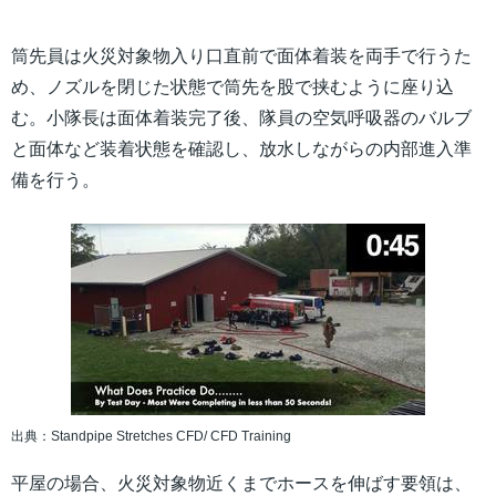
筒先員は火災対象物入り口直前で面体着装を両手で行うた
め、ノズルを閉じた状態で筒先を股で挟むように座り込
む。小隊長は面体着装完了後、隊員の空気呼吸器のバルブ
と面体など装着状態を確認し、放水しながらの内部進入準
備を行う。
出典：Standpipe Stretches CFD/ CFD Training
平屋の場合、火災対象物近くまでホースを伸ばす要領は、