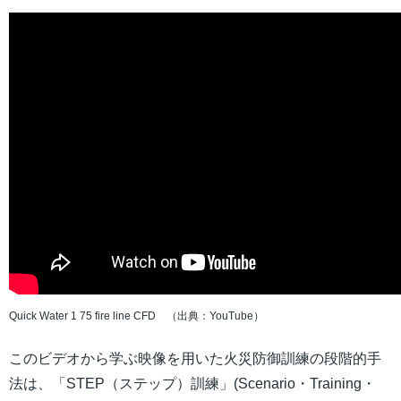
Quick Water 1 75 fire line CFD （出典：YouTube）
このビデオから学ぶ映像を用いた火災防御訓練の段階的手
法は、「STEP（ステップ）訓練」(Scenario・Training・