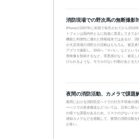
消防現場での野次馬の無断撮影
iPhoneが2007年に米国で発売されてから201
トフォンは国内外ともに急速に普及してきてお
機能と利便性に優れた情報端末ではあるが、消
が火災現場の消防士の活動はもちろん、被災者
アプリで撮影し、SNSへ「ヤバい」などという
害映像を投稿するなど、罪悪感がなく、被災し
けられるような、モラルのない行動があとをた
夜間の消防活動、カメラで課題
夜間における消防防災ヘリでの行方不明者の捜
ーヘリでの患者搬送などついては、日本に限ら
の様々な課題があるため、リスクの少ないドロ
感知カメラなどを積載して、夜間の消防活動を
が多い。