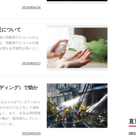
2020/06/24
災について
指の消毒用アルコールがよ
は、消毒用アルコールの使
が増える可能性が高いとし
2020/05/22
ルリーディング）で助か
サンゼルスのダウンタウンのリ
防士がやけどなどをして病院
なく、また、火災は2時間後
行動が、屋内侵入していた
直
れている。
08/
2020/05/20