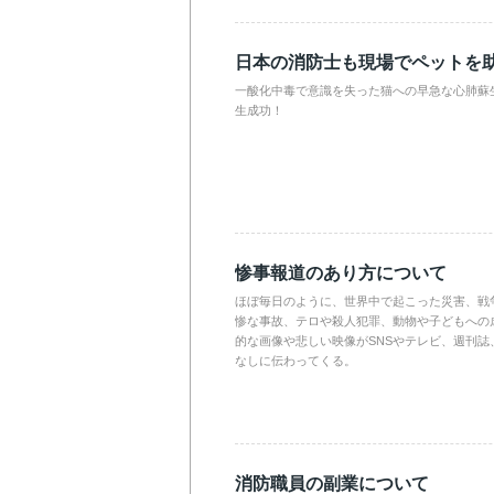
日本の消防士も現場でペットを
一酸化中毒で意識を失った猫への早急な心肺蘇
生成功！
惨事報道のあり方について
ほぼ毎日のように、世界中で起こった災害、戦
惨な事故、テロや殺人犯罪、動物や子どもへの
的な画像や悲しい映像がSNSやテレビ、週刊誌
なしに伝わってくる。
消防職員の副業について