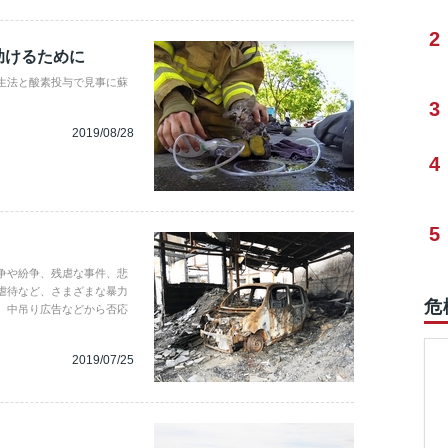
2
助けるために
生法と酸素投与で見事に蘇
3
2019/08/28
4
5
争や紛争、残虐な事件、悲
虐待など、さまざまな暴力
危
、中吊り広告などから否応
2019/07/25