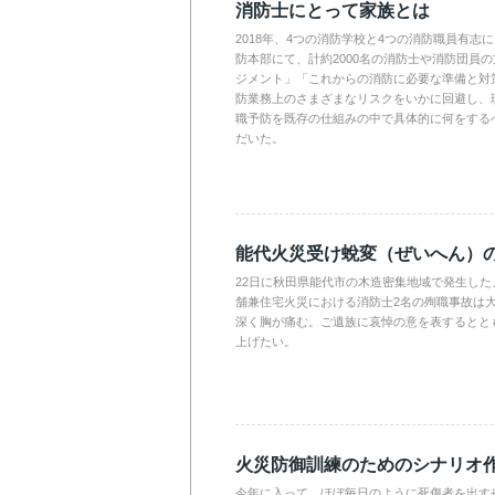
消防士にとって家族とは
2018年、4つの消防学校と4つの消防職員有志
防本部にて、計約2000名の消防士や消防団員
ジメント」「これからの消防に必要な準備と対
防業務上のさまざまなリスクをいかに回避し、
職予防を既存の仕組みの中で具体的に何をする
だいた。
能代火災受け蛻変（ぜいへん）
22日に秋田県能代市の木造密集地域で発生した
舗兼住宅火災における消防士2名の殉職事故は
深く胸が痛む。ご遺族に哀悼の意を表するとと
上げたい。
火災防御訓練のためのシナリオ
今年に入って、ほぼ毎日のように死傷者を出す