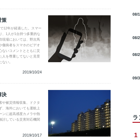
08/
対策
9年で12年が経過した。スマー
り、1人が1台持つ多重的な
08/
防現場においては、野次馬
や傷病者をスマホのビデオ
心ないコメントとともに災
08/
た人を尊重してないと見受
たない。
2019/10/24
09/
解決
索や被災情報収集、ドクタ
ず、海外においても運航上
ーンに超高感度カメラや熱
ラ
検討している災害対応機関
1
2019/10/17