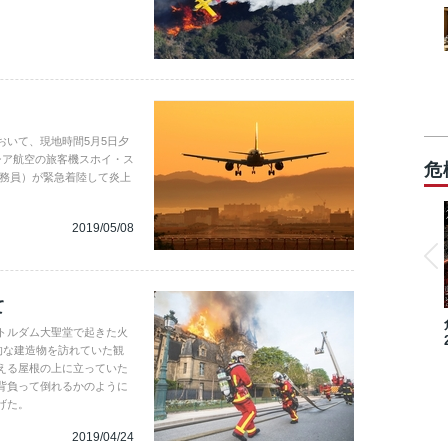
おいて、現地時間5月5日夕
シア航空の旅客機スホイ・ス
危
乗務員）が緊急着陸して炎上
2019/05/08
て
トルダム大聖堂で起きた火
的な建造物を訪れていた観
える屋根の上に立っていた
背負って倒れるかのように
げた。
2019/04/24