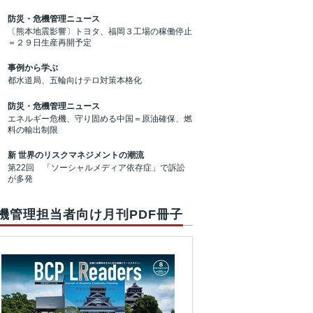
防災・危機管理ニュース
〔熊本地震影響〕トヨタ、福岡３工場の稼働停止
＝２９日生産再開予定
事例から学ぶ
都水道局、五輪向けテロ対策本格化
防災・危機管理ニュース
エネルギー危機、守り固める中国＝原油確保、燃
料の輸出制限
新 世界のリスクマネジメントの潮流
第22回 「ソーシャルメディア依存症」で訴訟
が多発
機管理担当者向け月刊PDF冊子