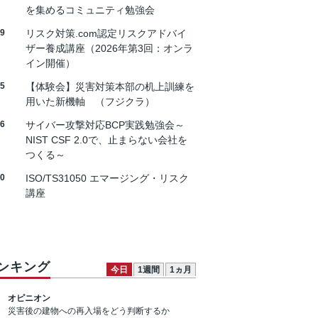
を集めるコミュニティ勉強会
19
リスク対策.com認定リスクアドバイ
ザー養成講座（2026年第3回：オンラ
イン開催）
25
【体験会】災害対策本部の机上訓練を
用いた新機軸 （フジクラ）
26
サイバー攻撃対応BCP実践勉強会～
NIST CSF 2.0で、止まらない会社を
つくる～
30
ISO/TS31050 エマージング・リスク
講座
ンキング
今日
1週間
1ヵ月
オピニオン
災害後の建物への再入場をどう判断するか