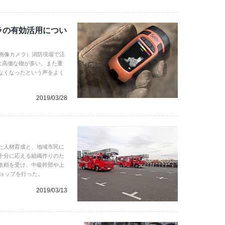
ラの有効活用につい
熱画像カメラ）消防現場で活
常に高価な物が多い。また重
なくなったという声をよく
2019/03/28
た人材育成と、地域市民に
十分に応える組織作りのた
依頼を受け、中級幹部や上
ショップを行った。
2019/03/13