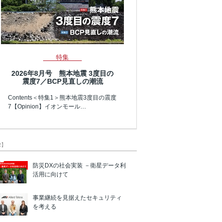
特集
2026年8月号 熊本地震 3度目の
震度7／BCP見直しの潮流
Contents＜特集1＞熊本地震3度目の震度
7【Opinion】イオンモール…
R】
防災DXの社会実装 －衛星データ利
活用に向けて
事業継続を見据えたセキュリティ
を考える