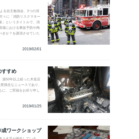
による自主勉強会、3つの消
の方々に「消防リスクマネー
策」というタイトルで、消
現場における事故予防や殉
べきか？を講演させていた
2019/02/01
のすすめ
、築50年以上経った木造店
大変残念なニュースであり、
もに、ご冥福をお祈り申し
2019/01/25
作成ワークショップ
炎上火災が発生している。