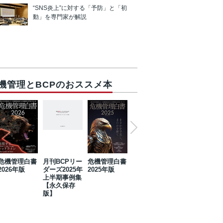
“SNS炎上”に対する「予防」と「初
動」を専門家が解説
機管理とBCPのおススメ本
危機管理白書
月刊BCPリー
危機管理白書
2023年防災・
危機管理白書
2026年版
ダーズ2025年
2025年版
BCP・リスク
2024年版
上半期事例集
マネジメント
【永久保存
事例集【永久
版】
保存版】