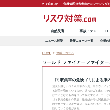
お知らせ
危機管理担当者向けコンテンツがも
自然災害
事故・テロ
I
ニュース解説
最新ニュース一覧
企業の
HOME
連載・コラム
ワールド ファイアーファイタ
ゴミ収集車の危険ゴミによる庫
消火が難しいゴミ収集車の火災。リチウムイオ
る製品が増えているなか、誤ったゴミ出しでそ
はゴミとなるものを作って販売するメーカーか
ゴミ収集会社や作業員、最終処分場の関係者が
程で発生する火災や爆発、作業員のけが、ゴミ
防していく必要がある。