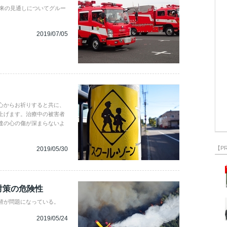
将来の見通しについてグルー
2019/07/05
心からお祈りすると共に、
上げます。治療中の被害者
達の心の傷が深まらないよ
【P
2019/05/30
対策の危険性
替が問題になっている。
2019/05/24