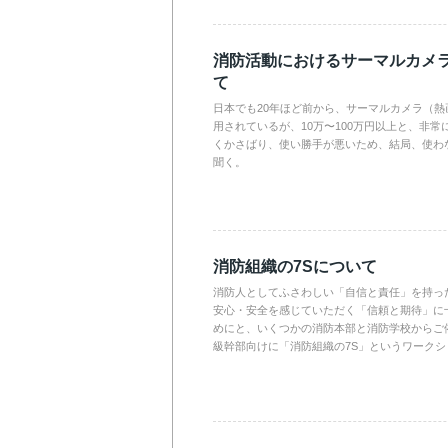
消防活動におけるサーマルカメ
て
日本でも20年ほど前から、サーマルカメラ（
用されているが、10万〜100万円以上と、非
くかさばり、使い勝手が悪いため、結局、使わ
聞く。
消防組織の7Sについて
消防人としてふさわしい「自信と責任」を持っ
安心・安全を感じていただく「信頼と期待」に
めにと、いくつかの消防本部と消防学校からご
級幹部向けに「消防組織の7S」というワーク