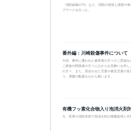
「消防組織の7S」など、消防の現状と課題や
プワークを行った。
番外編：川崎殺傷事件について
今回、事件に遭われた被害者の方々のご冥福を
ご家族や関係者の方々に心からお見舞いを申し
の方々、また、居合わせた児童や被災児童の友
う、周囲の配慮を心から願います。
有機フッ素化合物入り泡消火剤
今、世界の消防本部で泡消火剤の廃棄処理と代