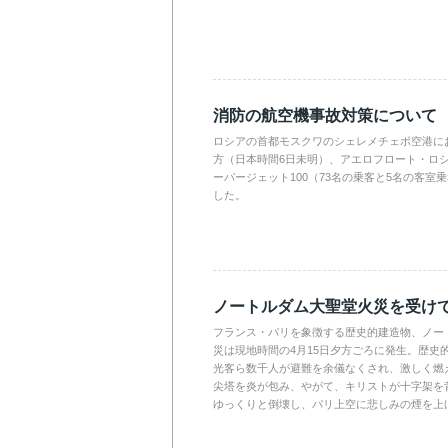
消防の航空機事故対策について
ロシアの首都モスクワのシェレメチェボ空港に
方（日本時間6日未明）、アエロフロート・ロ
ーパージェット100（73名の乗客と5名の客室
した。
ノートルダム大聖堂火災を受け
フランス・パリを象徴する歴史的建造物、ノー
災は現地時間の4月15日夕方ごろに発生。歴史
光客ら数千人が避難を余儀なくされ、激しく燃
尖塔を炎が包み、やがて、キリストが十字架を
ゆっくりと倒壊し、パリ上空に悲しみの煙を上