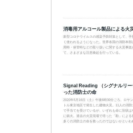
消毒用アルコール製品による火
新型コロナウイルスの感染予防対策として、手
く使われるようになった。世界各国の消防本部
用時・保管時などの取り扱いに関する火災事故
て、さまざまな注意喚起を行っている。
Signal Reading （シグナ
った消防士の命
2020年5月16日（土）午後6時30分ごろ、ロ
トル東京地区で発生した建物火災。11人の消
で手当てを受けているが、いずれも命に別状は
に鎮火。過去の火災現場で培った「勘」による
多くの消防士の命を救ったのではないかといわ