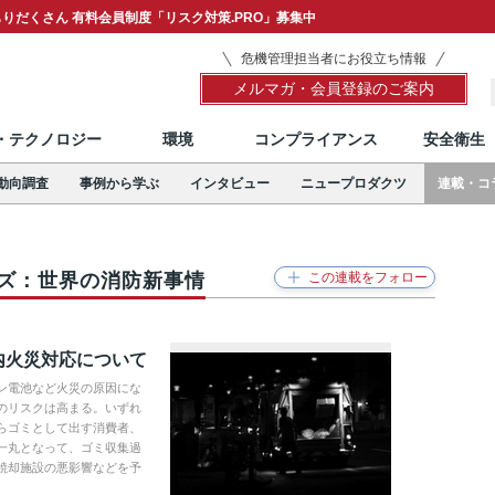
りだくさん 有料会員制度「リスク対策.PRO」募集中
危機管理担当者にお役立ち情報
メルマガ・会員登録のご案内
T・テクノロジー
環境
コンプライアンス
安全衛生
動向調査
事例から学ぶ
インタビュー
ニュープロダクツ
連載・コ
ーズ：世界の消防新事情
内火災対応について
ン電池など火災の原因にな
のリスクは高まる。いずれ
らゴミとして出す消費者、
一丸となって、ゴミ収集過
焼却施設の悪影響などを予