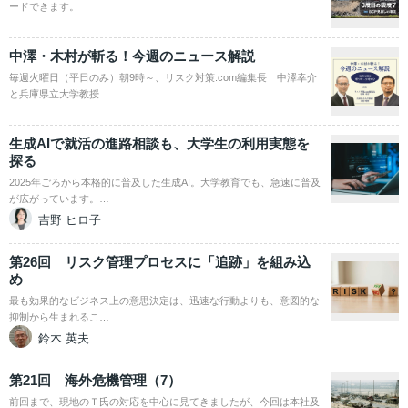
ードできます。
中澤・木村が斬る！今週のニュース解説
毎週火曜日（平日のみ）朝9時～、リスク対策.com編集長 中澤幸介
と兵庫県立大学教授…
生成AIで就活の進路相談も、大学生の利用実態を
探る
2025年ごろから本格的に普及した生成AI。大学教育でも、急速に普及
が広がっています。…
吉野 ヒロ子
第26回 リスク管理プロセスに「追跡」を組み込
め
最も効果的なビジネス上の意思決定は、迅速な行動よりも、意図的な
抑制から生まれるこ…
鈴木 英夫
第21回 海外危機管理（7）
前回まで、現地のＴ氏の対応を中心に見てきましたが、今回は本社及