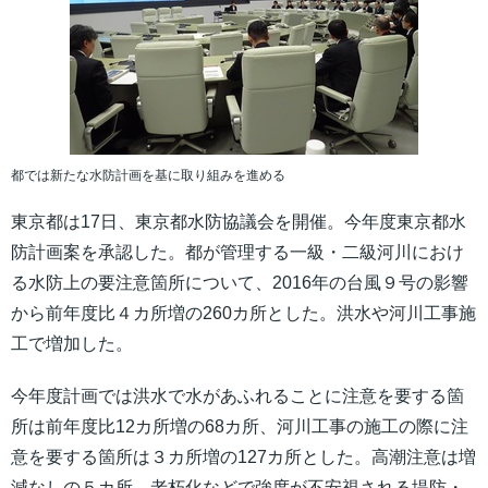
都では新たな水防計画を基に取り組みを進める
東京都は17日、東京都水防協議会を開催。今年度東京都水
防計画案を承認した。都が管理する一級・二級河川におけ
る水防上の要注意箇所について、2016年の台風９号の影響
から前年度比４カ所増の260カ所とした。洪水や河川工事施
工で増加した。
今年度計画では洪水で水があふれることに注意を要する箇
所は前年度比12カ所増の68カ所、河川工事の施工の際に注
意を要する箇所は３カ所増の127カ所とした。高潮注意は増
減なしの５カ所、老朽化などで強度が不安視される堤防・