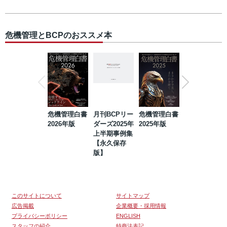
危機管理とBCPのおススメ本
危機管理白書
月刊BCPリー
危機管理白書
2023年防災・
2026年版
ダーズ2025年
2025年版
BCP・リスク
上半期事例集
マネジメント
【永久保存
事例集【永久
版】
保存版】
このサイトについて
サイトマップ
広告掲載
企業概要・採用情報
プライバシーポリシー
ENGLISH
スタッフの紹介
特商法表記