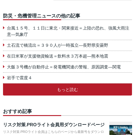
防災・危機管理ニュースの他の記事
台風１５号、１１日に東北・関東接近＝上陸の恐れ、強風大雨注
意―気象庁
土石流で橋流出＝３９０人が一時孤立―長野県安曇野
在日米軍が支援物資輸送＝飲料水３万本超―熊本地震
大飯３号機が自動停止＝発電機関連の警報、原因調査―関電
岩手で震度４
もっと読む
おすすめ記事
リスク対策.PROライト会員用ダウンロードページ
リスク対策.PROライト会員はこちらのページから最新号をダウンロ