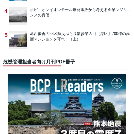
オピニオン
イオンモール爆発事故から考える企業レジリエ
4
ンスの真価
葛西優香の23区防災ぶらり散歩
第３回【港区】700棟の高
5
層マンションを守れ！（上）
危機管理担当者向け月刊PDF冊子