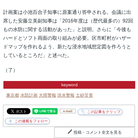
計画案は小池百合子知事に原案通り答申される。会議に出
席した安藤立美副知事は「2016年度は（歴代最多の）92回
もの水防に関する活動があった」と説明。さらに「今後も
ハードとソフト両面の取り組みが必要。区市町村がハザー
ドマップを作れるよう、新たな浸水地域想定図を作ろうと
しているところだ」と述べた。
（了）
keyword
東京都
水防計画
大雨警報
洪水警報
土砂災害
e-mail
投稿・コメント全文を見る