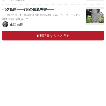
チェーンの強靭化な…
七夕豪雨――7月の気象災害――
1974年7月7日は、参議院議員選挙の投票日であった。夜、テレビで
開票速報が放映されて…
永澤 義嗣
有料記事をもっと見る