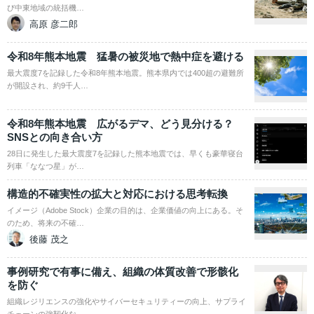
び中東地域の統括機…
高原 彦二郎
令和8年熊本地震 猛暑の被災地で熱中症を避ける
最大震度7を記録した令和8年熊本地震。熊本県内では400超の避難所
が開設され、約9千人…
令和8年熊本地震 広がるデマ、どう見分ける？
SNSとの向き合い方
28日に発生した最大震度7を記録した熊本地震では、早くも豪華寝台
列車「ななつ星」が…
構造的不確実性の拡大と対応における思考転換
イメージ（Adobe Stock）企業の目的は、企業価値の向上にある。そ
のため、将来の不確…
後藤 茂之
事例研究で有事に備え、組織の体質改善で形骸化
を防ぐ
組織レジリエンスの強化やサイバーセキュリティーの向上、サプライ