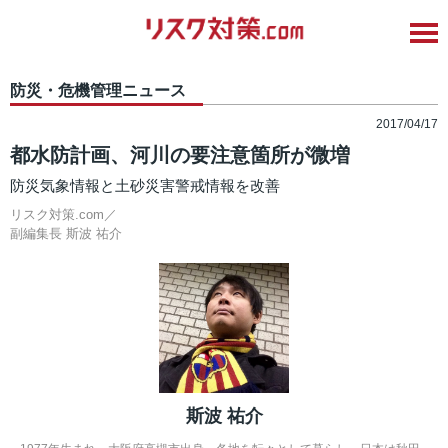
防災・危機管理ニュース
2017/04/17
都水防計画、河川の要注意箇所が微増
防災気象情報と土砂災害警戒情報を改善
リスク対策.com／
副編集長
斯波 祐介
斯波 祐介