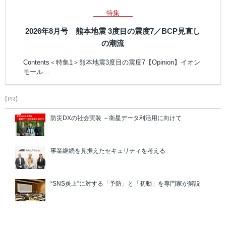
特集
2026年8月号 熊本地震 3度目の震度7／BCP見直し
の潮流
Contents＜特集1＞熊本地震3度目の震度7【Opinion】イオン
モール…
【PR】
防災DXの社会実装 －衛星データ利活用に向けて
事業継続を見据えたセキュリティを考える
“SNS炎上”に対する「予防」と「初動」を専門家が解説