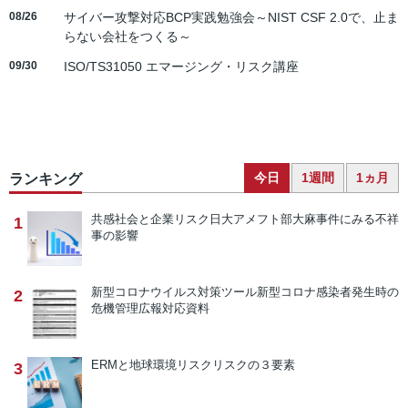
08/26
サイバー攻撃対応BCP実践勉強会～NIST CSF 2.0で、止ま
らない会社をつくる～
09/30
ISO/TS31050 エマージング・リスク講座
今日
1週間
1ヵ月
ランキング
共感社会と企業リスク
日大アメフト部大麻事件にみる不祥
1
事の影響
新型コロナウイルス対策ツール
新型コロナ感染者発生時の
2
危機管理広報対応資料
ERMと地球環境リスク
リスクの３要素
3