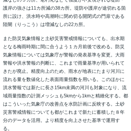
護岸の強さは11カ所減の38カ所。堤防や護岸が途切れる箇
所に設け、洪水時や高潮時に閉め切る開閉式の門扉である
陸閘（りっこう）は増減なしの22カ所。
また防災気象情報と土砂災害警戒情報についても、出水期
となる梅雨時期に間に合うよう１カ月前後で改める。防災
気象情報については気象庁が警報の発表基準を変更。大雨
警報や洪水警報の判断に、これまで雨量基準が用いられて
きたが廃止。精度向上のため、雨水が地表にたまり河川に
流れる量を数値化した表面雨量指数を用いる。このほかに
洪水警報では新たに長さ15km未満の河川も対象になり、流
域雨量指数の計測メッシュも5kmから1kmと精緻化する。都
はこういった気象庁の改善点を水防計画に反映する。土砂
災害警戒情報についても都がこれまで新たに蓄積した８年
分のデータを活用。より精度を向上させた基準で運用す
る。