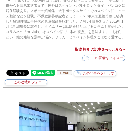
1977年生まれ。大阪府高槻市出身。各地を転々として暮らし、日本は秋田
市から兵庫県姫路市まで、国外はスペイン・バルセロナとタイ・バンコクに
居住経験あり。スポーツ紙編集、大手ポータルサイトでのスペイン語ニュー
ス翻訳などを経験。不動産業界紙記者として、2020年東京五輪招致に成功
した猪瀬直樹知事時代の東京都政を取材した。入社3年目を迎えた2019年1
月に副編集長に就任し、タイムリーな話題を取り上げるコラムを開始した。
コラム名の「mi vista」はスペイン語で「私の視点」を意味する。「しば」
という姓の難解な漢字が悩み。サッカーとスペイン料理をこよなく愛する。
斯波 祐介 の記事をもっとみる >
e-mail