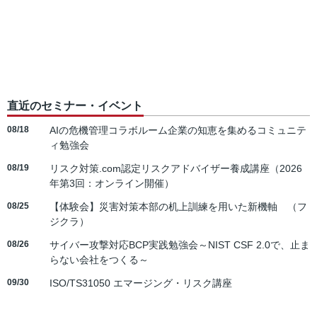
直近のセミナー・イベント
08/18
AIの危機管理コラボルーム企業の知恵を集めるコミュニテ
ィ勉強会
08/19
リスク対策.com認定リスクアドバイザー養成講座（2026
年第3回：オンライン開催）
08/25
【体験会】災害対策本部の机上訓練を用いた新機軸 （フ
ジクラ）
08/26
サイバー攻撃対応BCP実践勉強会～NIST CSF 2.0で、止ま
らない会社をつくる～
09/30
ISO/TS31050 エマージング・リスク講座