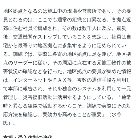
地区拠点となるのは施工中の現場や営業所であり、その要
員となるのは、ここでも通常の組織とは異なる、各拠点近
郊に住む社員で構成され、その数は数千人に及ぶ。震災
後、交通機関がストップしていることを想定し、社員は自
宅から最寄りの地区拠点に参集するように定められてい
る。訓練では、実際に各寄の地区拠点に足を運び、地区拠
点のリーダーに従い、その周辺に点在する元施工物件の被
害状況の確認などを行った。地区拠点の要員が集めた情報
は、インターネットやＦＡＸ等、複数の通信手段を利用し
て本部に報告され、それを独自のシステムを利用して一元
管理し、災害復旧活動に活用するようにしている。「通常
時と異なる組織で活動するからこそ、訓練で実際にその対
応方法を確認し、実効力を高めることが重要」（水谷
氏）。
支援・受入体制の強化