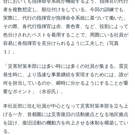
合においても指揮命令系統が機能するよう、指揮官の代行
者を複数想定し、順位付けをしている。今回の訓練でも、
実際に、代行の指揮官が指揮命令系統に基づいて働いた。
その際、各代行指揮官は赤、黄色青、など、役割によって
色分けされたベストを着用することで、周囲にいる社員が
容易に各指揮官を見分けられるように工夫した（写真
１）。
「災害対策本部には多い時には多くの社員が集まる。震災
発生時に、より迅速な事業継続を実現するためには、誰が
何を担当しているのか、瞬時に分かるようにすることが重
要なポイント」（水谷氏）。
本社近郊に住む社員が中心となって災害対策本部を立ち上
げる一方、首都圏には災害復旧の活動拠点となる地区拠点
を設け、復旧活動の機動力を向上させる体制を構築してい
る。