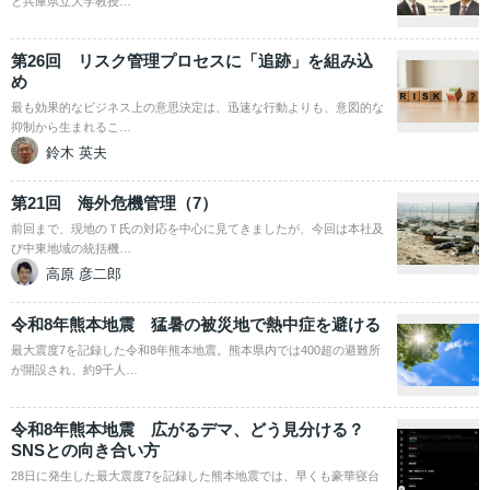
と兵庫県立大学教授…
第26回 リスク管理プロセスに「追跡」を組み込
め
最も効果的なビジネス上の意思決定は、迅速な行動よりも、意図的な
抑制から生まれるこ…
鈴木 英夫
第21回 海外危機管理（7）
前回まで、現地のＴ氏の対応を中心に見てきましたが、今回は本社及
び中東地域の統括機…
高原 彦二郎
令和8年熊本地震 猛暑の被災地で熱中症を避ける
最大震度7を記録した令和8年熊本地震。熊本県内では400超の避難所
が開設され、約9千人…
令和8年熊本地震 広がるデマ、どう見分ける？
SNSとの向き合い方
28日に発生した最大震度7を記録した熊本地震では、早くも豪華寝台