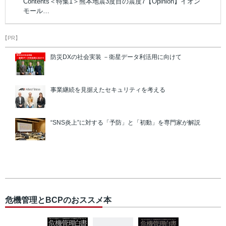
Contents＜特集1＞熊本地震3度目の震度7【Opinion】イオン
モール…
【PR】
防災DXの社会実装 －衛星データ利活用に向けて
事業継続を見据えたセキュリティを考える
“SNS炎上”に対する「予防」と「初動」を専門家が解説
危機管理とBCPのおススメ本