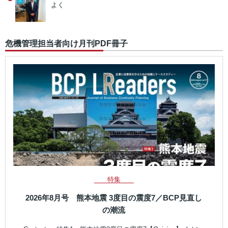
よく
危機管理担当者向け月刊PDF冊子
特集
2026年8月号 熊本地震 3度目の震度7／BCP見直し
の潮流