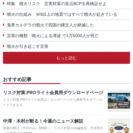
特集 噴火リスク 災害対策の盲点BCPを再検証せよ
噴火の仕組み Ｍ9以上の地震ではすべて噴火が起きている
鬼界カルデラの噴火で四国の縄文人が絶滅した
災害の種類 噴火による津波 で1万5000人が死亡
噴火が引き起こす災害
もっと読む
おすすめ記事
リスク対策.PROライト会員用ダウンロードページ
リスク対策.PROライト会員はこちらのページから最新号をダウンロ
ードできます。
中澤・木村が斬る！今週のニュース解説
毎週火曜日（平日のみ）朝9時～、リスク対策.com編集長 中澤幸介