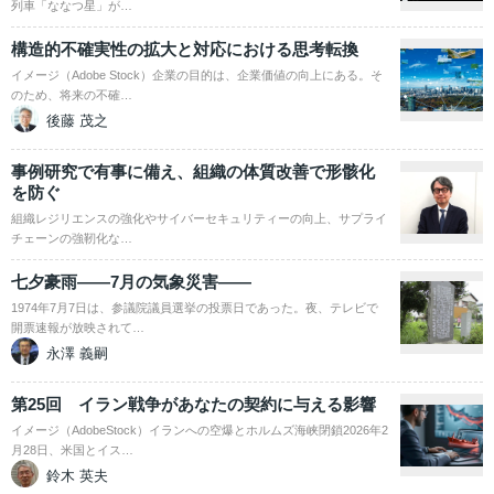
列車「ななつ星」が…
構造的不確実性の拡大と対応における思考転換
イメージ（Adobe Stock）企業の目的は、企業価値の向上にある。そ
のため、将来の不確…
後藤 茂之
事例研究で有事に備え、組織の体質改善で形骸化
を防ぐ
組織レジリエンスの強化やサイバーセキュリティーの向上、サプライ
チェーンの強靭化な…
七夕豪雨――7月の気象災害――
1974年7月7日は、参議院議員選挙の投票日であった。夜、テレビで
開票速報が放映されて…
永澤 義嗣
第25回 イラン戦争があなたの契約に与える影響
イメージ（AdobeStock）イランへの空爆とホルムズ海峡閉鎖2026年2
月28日、米国とイス…
鈴木 英夫