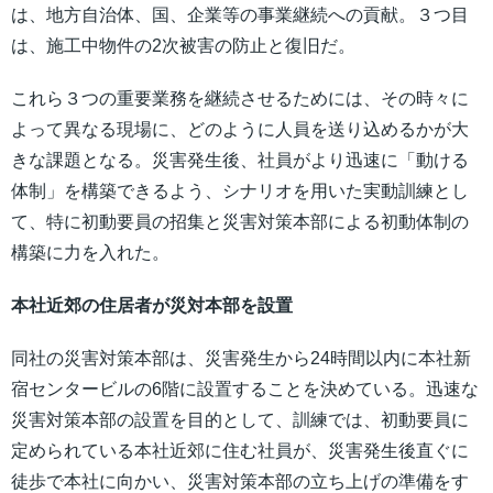
は、地方自治体、国、企業等の事業継続への貢献。３つ目
は、施工中物件の2次被害の防止と復旧だ。
これら３つの重要業務を継続させるためには、その時々に
よって異なる現場に、どのように人員を送り込めるかが大
きな課題となる。災害発生後、社員がより迅速に「動ける
体制」を構築できるよう、シナリオを用いた実動訓練とし
て、特に初動要員の招集と災害対策本部による初動体制の
構築に力を入れた。
本社近郊の住居者が災対本部を設置
同社の災害対策本部は、災害発生から24時間以内に本社新
宿センタービルの6階に設置することを決めている。迅速な
災害対策本部の設置を目的として、訓練では、初動要員に
定められている本社近郊に住む社員が、災害発生後直ぐに
徒歩で本社に向かい、災害対策本部の立ち上げの準備をす