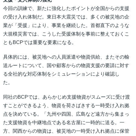
今回の訓練で、新たに強化したポイントが全国からの支援
の受け入れ体制だ。東日本大震災では、多くの被災地の企
業が「受援」により、事業を継続した。首都直下のような
大規模災害では、こうした受援体制を事前に整えておくこ
ともBCPでは重要な要素になる。
具体的には、被災地への人員派遣や物資供給、またその輸
送ルートについて、国や顧客からの物資支援の要請に対す
る全社的な対応体制をシミュレーションにより確認し
た。
同社のBCPでは、あらかじめ支援物資がスムーズに受け渡
すことができるよう、物資を荷さばきする一時受け入れ拠
点を決めている。「九州や四国、広島など遠方から集まっ
た支援物資を中継地点である名古屋に一時的に送る。一
方、関西からの物資は、被災地の一時受け入れ拠点に保管