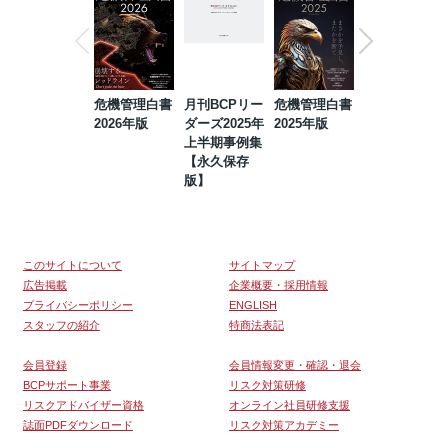
危機管理白書
月刊BCPリー
危機管理白書
2023年防災・
2026年版
ダーズ2025年
2025年版
BCP・リスク
上半期事例集
マネジメント
【永久保存
事例集【永久
版】
保存版】
このサイトについて
サイトマップ
広告掲載
企業概要・採用情報
プライバシーポリシー
ENGLISH
スタッフの紹介
特商法表記
会員登録
会員情報変更・確認・退会
BCPサポート事業
リスク対策研修
リスクアドバイザー資格
オンライン社員研修支援
誌面PDFダウンロード
リスク対策アカデミー