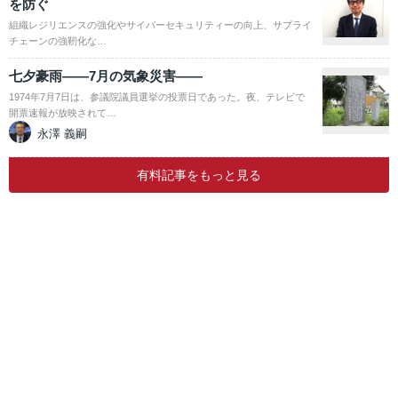
を防ぐ
組織レジリエンスの強化やサイバーセキュリティーの向上、サプライ
チェーンの強靭化な…
七夕豪雨――7月の気象災害――
1974年7月7日は、参議院議員選挙の投票日であった。夜、テレビで
開票速報が放映されて…
永澤 義嗣
有料記事をもっと見る