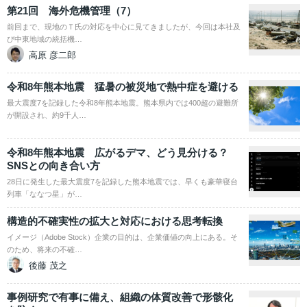
第21回 海外危機管理（7）
前回まで、現地のＴ氏の対応を中心に見てきましたが、今回は本社及
び中東地域の統括機…
高原 彦二郎
令和8年熊本地震 猛暑の被災地で熱中症を避ける
最大震度7を記録した令和8年熊本地震。熊本県内では400超の避難所
が開設され、約9千人…
令和8年熊本地震 広がるデマ、どう見分ける？
SNSとの向き合い方
28日に発生した最大震度7を記録した熊本地震では、早くも豪華寝台
列車「ななつ星」が…
構造的不確実性の拡大と対応における思考転換
イメージ（Adobe Stock）企業の目的は、企業価値の向上にある。そ
のため、将来の不確…
後藤 茂之
事例研究で有事に備え、組織の体質改善で形骸化