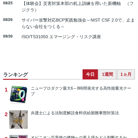
08/25
【体験会】災害対策本部の机上訓練を用いた新機軸 （フ
ジクラ）
08/26
サイバー攻撃対応BCP実践勉強会～NIST CSF 2.0で、止ま
らない会社をつくる～
09/30
ISO/TS31050 エマージング・リスク講座
今日
1週間
1ヵ月
ランキング
ニュープロダクツ
最大6～8時間発光する高性能蓄光テー
1
プ
弁護士による法制度解説
食料供給困難事態対策法
2
オピニオン
災害後の建物への再入場をどう判断するか