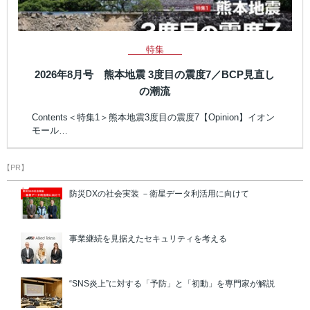
特集
2026年8月号 熊本地震 3度目の震度7／BCP見直し
の潮流
Contents＜特集1＞熊本地震3度目の震度7【Opinion】イオン
モール…
【PR】
防災DXの社会実装 －衛星データ利活用に向けて
事業継続を見据えたセキュリティを考える
“SNS炎上”に対する「予防」と「初動」を専門家が解説