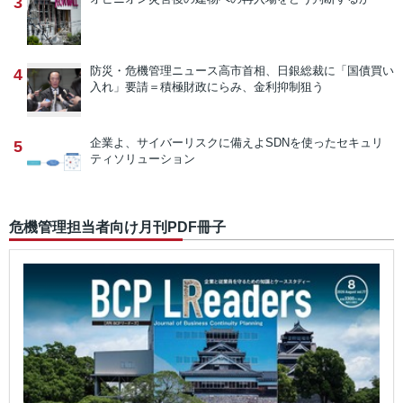
3
防災・危機管理ニュース
高市首相、日銀総裁に「国債買い
4
入れ」要請＝積極財政にらみ、金利抑制狙う
企業よ、サイバーリスクに備えよ
SDNを使ったセキュリ
5
ティソリューション
危機管理担当者向け月刊PDF冊子