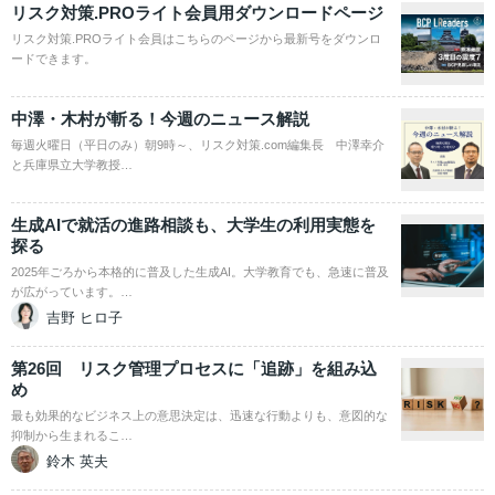
リスク対策.PROライト会員用ダウンロードページ
リスク対策.PROライト会員はこちらのページから最新号をダウンロ
ードできます。
中澤・木村が斬る！今週のニュース解説
毎週火曜日（平日のみ）朝9時～、リスク対策.com編集長 中澤幸介
と兵庫県立大学教授…
生成AIで就活の進路相談も、大学生の利用実態を
探る
2025年ごろから本格的に普及した生成AI。大学教育でも、急速に普及
が広がっています。…
吉野 ヒロ子
第26回 リスク管理プロセスに「追跡」を組み込
め
最も効果的なビジネス上の意思決定は、迅速な行動よりも、意図的な
抑制から生まれるこ…
鈴木 英夫