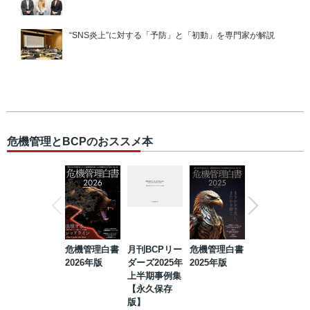
“SNS炎上”に対する「予防」と「初動」を専門家が解説
危機管理とBCPのおススメ本
危機管理白書
月刊BCPリー
危機管理白書
2023年防災・
2026年版
ダーズ2025年
2025年版
BCP・リスク
上半期事例集
マネジメント
【永久保存
事例集【永久
版】
保存版】