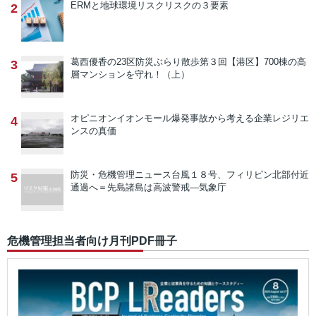
ERMと地球環境リスク
リスクの３要素
2
葛西優香の23区防災ぶらり散歩
第３回【港区】700棟の高
3
層マンションを守れ！（上）
オピニオン
イオンモール爆発事故から考える企業レジリエ
4
ンスの真価
防災・危機管理ニュース
台風１８号、フィリピン北部付近
5
通過へ＝先島諸島は高波警戒―気象庁
危機管理担当者向け月刊PDF冊子