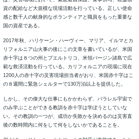
資の配給など大規模な現場活動を行っている。正しい使命
感と数千人の献身的なボランティアと職員をもった重要な
国の資産である。
2017年秋、ハリケーン・ハーヴィー、マリア、イルマとカ
リフォルニア山火事の後にこの文章を書いているが、米国
赤十字は８つの州とプエルトリコ、米領バージン諸島で広
範な救済活動を行っている。カリフォルニアの現場に現在
1200人の赤十字の災害現場担当者がおり、米国赤十字はこ
の８週間に緊急シェルターで130万泊以上を提供した。
しかし、その偉大な仕事にもかかわらず、パラレル宇宙で
のみ学ぶことができる教訓を赤十字は学ぼうとしていな
い。その教訓の一つが、成功か失敗かを決めるのは災害直
後の数時間内に何をして何をしないかであることを。