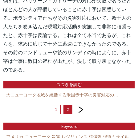
例えば、ハリケーン・カトリーナの対応が失敗であったと
ほとんどの人が評価していることに赤十字は困惑してい
る。ボランティアたちがその災害対応において、数千人の
人たちを巻き込んだ現場対応活動を実施して非常に頑張っ
たと、赤十字は反論する。これは全て本当であるが、これ
らを、求めに応じて十分に迅速にできなかったのである。
その前のアンドリューや後のサンディの時にように、赤十
字は仕事に数日の遅れが出たが、決して取り戻せなかった
のである。
つづきを読む
大ニューヨーク地域を統括する米国赤十字の災害対応の…
next
1
2
keyword
アメリカ
ニューヨーク
災害
レジリエンス
核爆弾
弾道ミサイル