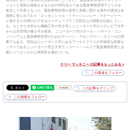
害対応において指導的な役割を果たしてきた。 緊急事態管理のプロフェッ
ションと実践を推進させるためのNPO法人である緊急事態管理アメリカを
創立して代表となった。緊急事態管理の原理と実践に関する著作や講演は全
国的に知られており「エッセンシャル・イマ―ジェンシー・マネージャー」
と題する５分間のビデオはユーチューブで７万回以上の閲覧を記録してい
る。カンサス大学から機械工学の学士号とニューヨーク市のコロンビア大学
から公共管理の修士号を取得。 ニューヨーク市のオール・ハザード・コン
ソーシアムと緊急事態管理のためのアーバン・アセンブリ―・スクールの理
事でもある。現在はニューヨーク市にあるワールドクラスの学術的な医療セ
ンターであるニューヨーク市立大学ランゴーン・ヘルスで緊急事態管理と企
業レジリエンスの上席部長を務めている。
ケリー マッキニー の記事をもっとみる >
e-mail