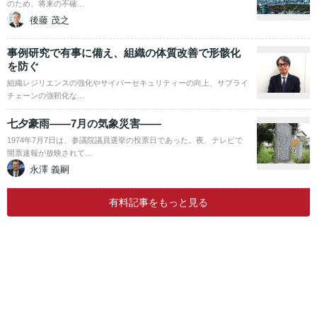
のため、将来の不確…
後藤 茂之
事例研究で有事に備え、組織の体質改善で形骸化
を防ぐ
組織レジリエンスの強化やサイバーセキュリティーの向上、サプライ
チェーンの強靭化な…
七夕豪雨――7月の気象災害――
1974年7月7日は、参議院議員選挙の投票日であった。夜、テレビで
開票速報が放映されて…
永澤 義嗣
有料記事をもっと見る