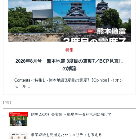
特集
2026年8月号 熊本地震 3度目の震度7／BCP見直し
の潮流
Contents＜特集1＞熊本地震3度目の震度7【Opinion】イオン
モール…
【PR】
防災DXの社会実装 －衛星データ利活用に向けて
事業継続を見据えたセキュリティを考える