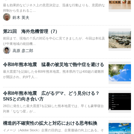
最も効果的なビジネス上の意思決定は、迅速な行動よりも、意図的な
抑制から生まれるこ…
鈴木 英夫
第21回 海外危機管理（7）
前回まで、現地のＴ氏の対応を中心に見てきましたが、今回は本社及
び中東地域の統括機…
高原 彦二郎
令和8年熊本地震 猛暑の被災地で熱中症を避ける
最大震度7を記録した令和8年熊本地震。熊本県内では400超の避難所
が開設され、約9千人…
令和8年熊本地震 広がるデマ、どう見分ける？
SNSとの向き合い方
28日に発生した最大震度7を記録した熊本地震では、早くも豪華寝台
列車「ななつ星」が…
構造的不確実性の拡大と対応における思考転換
イメージ（Adobe Stock）企業の目的は、企業価値の向上にある。そ