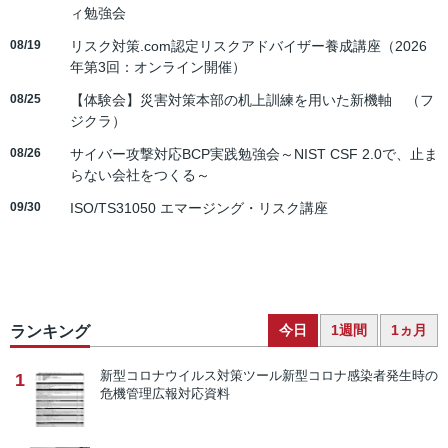
ィ勉強会
08/19
リスク対策.com認定リスクアドバイザー養成講座（2026
年第3回：オンライン開催）
08/25
【体験会】災害対策本部の机上訓練を用いた新機軸 （フ
ジクラ）
08/26
サイバー攻撃対応BCP実践勉強会～NIST CSF 2.0で、止ま
らない会社をつくる～
09/30
ISO/TS31050 エマージング・リスク講座
今日
1週間
1ヵ月
ランキング
新型コロナウイルス対策ツール
新型コロナ感染者発生時の
1
危機管理広報対応資料