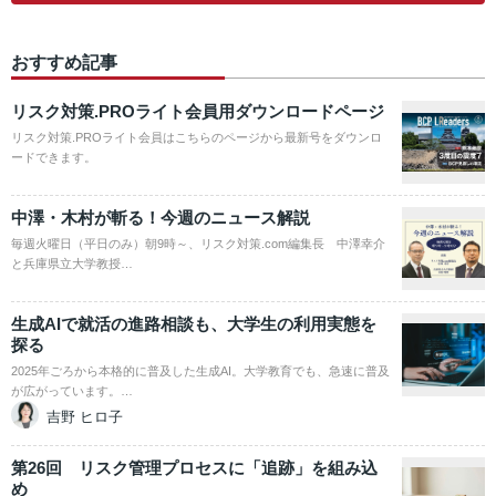
おすすめ記事
リスク対策.PROライト会員用ダウンロードページ
リスク対策.PROライト会員はこちらのページから最新号をダウンロ
ードできます。
中澤・木村が斬る！今週のニュース解説
毎週火曜日（平日のみ）朝9時～、リスク対策.com編集長 中澤幸介
と兵庫県立大学教授…
生成AIで就活の進路相談も、大学生の利用実態を
探る
2025年ごろから本格的に普及した生成AI。大学教育でも、急速に普及
が広がっています。…
吉野 ヒロ子
第26回 リスク管理プロセスに「追跡」を組み込
め