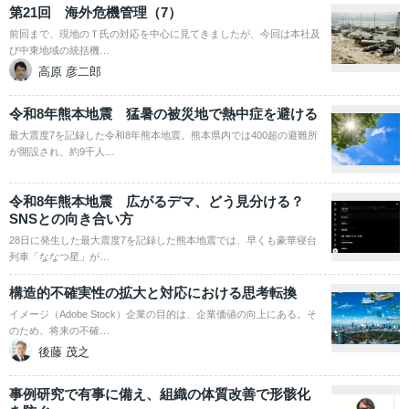
第21回 海外危機管理（7）
前回まで、現地のＴ氏の対応を中心に見てきましたが、今回は本社及
び中東地域の統括機…
高原 彦二郎
令和8年熊本地震 猛暑の被災地で熱中症を避ける
最大震度7を記録した令和8年熊本地震。熊本県内では400超の避難所
が開設され、約9千人…
令和8年熊本地震 広がるデマ、どう見分ける？
SNSとの向き合い方
28日に発生した最大震度7を記録した熊本地震では、早くも豪華寝台
列車「ななつ星」が…
構造的不確実性の拡大と対応における思考転換
イメージ（Adobe Stock）企業の目的は、企業価値の向上にある。そ
のため、将来の不確…
後藤 茂之
事例研究で有事に備え、組織の体質改善で形骸化