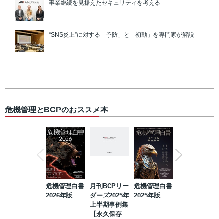
事業継続を見据えたセキュリティを考える
“SNS炎上”に対する「予防」と「初動」を専門家が解説
危機管理とBCPのおススメ本
危機管理白書
月刊BCPリー
危機管理白書
2023年防災・
2026年版
ダーズ2025年
2025年版
BCP・リスク
上半期事例集
マネジメント
【永久保存
事例集【永久