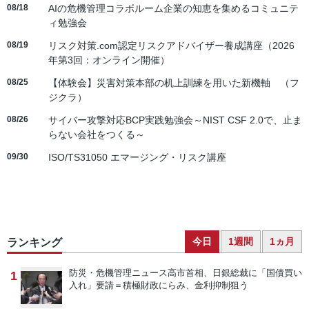
08/18
AIの危機管理コラボルーム企業の知恵を集めるコミュニテ
ィ勉強会
08/19
リスク対策.com認定リスクアドバイザー養成講座（2026
年第3回：オンライン開催）
08/25
【体験会】災害対策本部の机上訓練を用いた新機軸 （フ
ジクラ）
08/26
サイバー攻撃対応BCP実践勉強会～NIST CSF 2.0で、止ま
らない会社をつくる～
09/30
ISO/TS31050 エマージング・リスク講座
今日
1週間
1ヵ月
ランキング
防災・危機管理ニュース
高市首相、日銀総裁に「国債買い
1
入れ」要請＝積極財政にらみ、金利抑制狙う