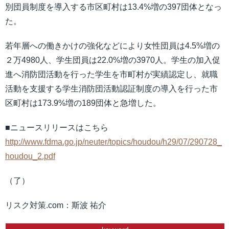
別団員制度を導入する市区町村は13.4%増の397団体となっ
た。
若年層への働きかけの強化などにより女性団員は4.5%増の
２万4980人、学生団員は22.0%増の3970人。学生の加入促
進へ消防団活動を行った学生を市町村が実績認定し、就職
活動を支援する学生消防団活動認証制度の導入を行った市
区町村は173.9%増の189団体と急増した。
■ニュースリリースはこちら
http://www.fdma.go.jp/neuter/topics/houdou/h29/07/290728_
houdou_2.pdf
（了）
リスク対策.com：斯波 祐介