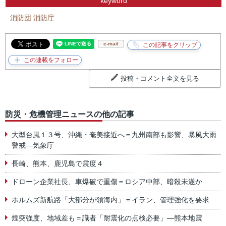
keyword
消防団
消防庁
e-mail
投稿・コメント全文を見る
防災・危機管理ニュースの他の記事
大型台風１３号、沖縄・奄美接近へ＝九州南部も影響、暴風大雨
警戒―気象庁
長崎、熊本、鹿児島で震度４
ドローン企業社長、車爆破で重傷＝ロシア中部、暗殺未遂か
ホルムズ新航路「大部分が領海内」＝イラン、管理強化を要求
煙突強度、地域差も＝識者「耐震化の点検必要」―熊本地震