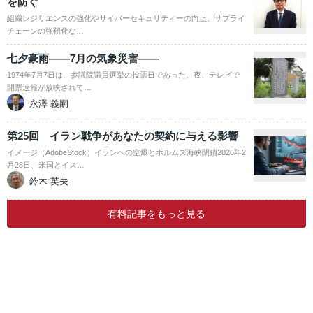
を防ぐ
組織レジリエンスの強化やサイバーセキュリティーの向上、サプライ
チェーンの強靭化な…
七夕豪雨――7月の気象災害――
1974年7月7日は、参議院議員選挙の投票日であった。夜、テレビで
開票速報が放映されて…
永澤 義嗣
第25回 イラン戦争があなたの契約に与える影響
イメージ（AdobeStock）イランへの空爆とホルムズ海峡閉鎖2026年2
月28日、米国とイス…
鈴木 英夫
有料記事をもっと見る