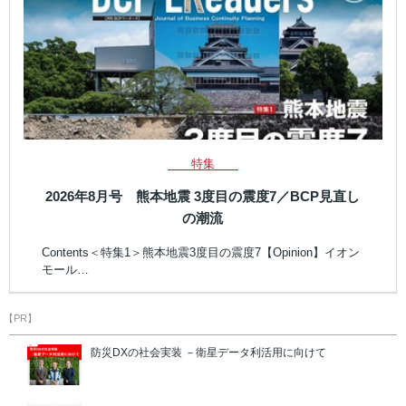
特集
2026年8月号 熊本地震 3度目の震度7／BCP見直し
の潮流
Contents＜特集1＞熊本地震3度目の震度7【Opinion】イオン
モール…
【PR】
防災DXの社会実装 －衛星データ利活用に向けて