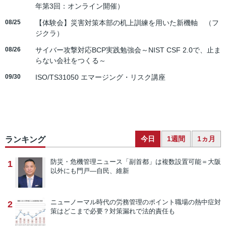
年第3回：オンライン開催）
08/25
【体験会】災害対策本部の机上訓練を用いた新機軸 （フ
ジクラ）
08/26
サイバー攻撃対応BCP実践勉強会～NIST CSF 2.0で、止ま
らない会社をつくる～
09/30
ISO/TS31050 エマージング・リスク講座
今日
1週間
1ヵ月
ランキング
防災・危機管理ニュース
「副首都」は複数設置可能＝大阪
1
以外にも門戸―自民、維新
ニューノーマル時代の労務管理のポイント
職場の熱中症対
2
策はどこまで必要？対策漏れで法的責任も