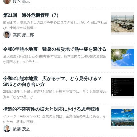
鈴木 英夫
第21回 海外危機管理（7）
前回まで、現地のＴ氏の対応を中心に見てきましたが、今回は本社及
び中東地域の統括機…
高原 彦二郎
令和8年熊本地震 猛暑の被災地で熱中症を避ける
最大震度7を記録した令和8年熊本地震。熊本県内では400超の避難所
が開設され、約9千人…
令和8年熊本地震 広がるデマ、どう見分ける？
SNSとの向き合い方
28日に発生した最大震度7を記録した熊本地震では、早くも豪華寝台
列車「ななつ星」が…
構造的不確実性の拡大と対応における思考転換
イメージ（Adobe Stock）企業の目的は、企業価値の向上にある。そ
のため、将来の不確…
後藤 茂之