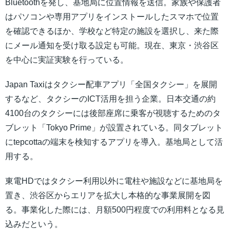
Bluetoothを発し、基地局に位置情報を送信。家族や保護者
はパソコンや専用アプリをインストールしたスマホで位置
を確認できるほか、学校など特定の施設を選択し、来た際
にメール通知を受け取る設定も可能。現在、東京・渋谷区
を中心に実証実験を行っている。
Japan Taxiはタクシー配車アプリ「全国タクシー」を展開
するなど、タクシーのICT活用を担う企業。日本交通の約
4100台のタクシーには後部座席に乗客が視聴するためのタ
ブレット「Tokyo Prime」が設置されている。同タブレット
にtepcottaの端末を検知するアプリを導入。基地局として活
用する。
東電HDではタクシー利用以外に電柱や施設などに基地局を
置き、渋谷区からエリアを拡大し本格的な事業展開を図
る。事業化した際には、月額500円程度での利用料となる見
込みだという。