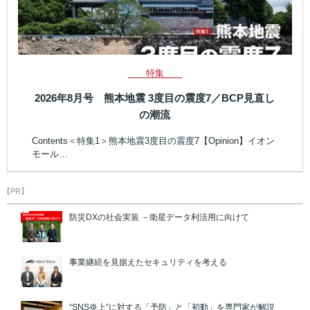
特集
2026年8月号 熊本地震 3度目の震度7／BCP見直し
の潮流
Contents＜特集1＞熊本地震3度目の震度7【Opinion】イオン
モール…
【PR】
防災DXの社会実装 －衛星データ利活用に向けて
事業継続を見据えたセキュリティを考える
“SNS炎上”に対する「予防」と「初動」を専門家が解説