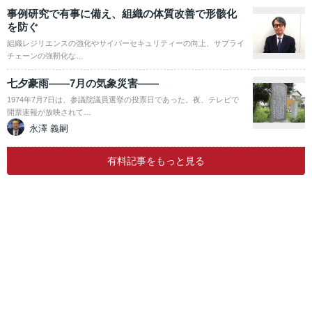
事例研究で有事に備え、組織の体質改善で形骸化
を防ぐ
組織レジリエンスの強化やサイバーセキュリティーの向上、サプライ
チェーンの強靭化な…
七夕豪雨――7月の気象災害――
1974年7月7日は、参議院議員選挙の投票日であった。夜、テレビで
開票速報が放映されて…
永澤 義嗣
有料記事をもっと見る