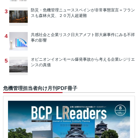
防災・危機管理ニュース
スペインが非常事態宣言＝フラン
3
スも森林火災、２０万人超避難
共感社会と企業リスク
日大アメフト部大麻事件にみる不祥
4
事の影響
オピニオン
イオンモール爆発事故から考える企業レジリエ
5
ンスの真価
危機管理担当者向け月刊PDF冊子