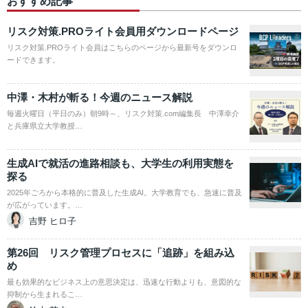
おすすめ記事
リスク対策.PROライト会員用ダウンロードページ
リスク対策.PROライト会員はこちらのページから最新号をダウンロ
ードできます。
中澤・木村が斬る！今週のニュース解説
毎週火曜日（平日のみ）朝9時～、リスク対策.com編集長 中澤幸介
と兵庫県立大学教授…
生成AIで就活の進路相談も、大学生の利用実態を
探る
2025年ごろから本格的に普及した生成AI。大学教育でも、急速に普及
が広がっています。…
吉野 ヒロ子
第26回 リスク管理プロセスに「追跡」を組み込
め
最も効果的なビジネス上の意思決定は、迅速な行動よりも、意図的な
抑制から生まれるこ…