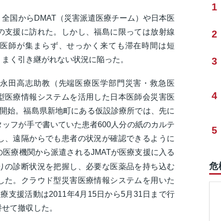
1
全国からDMAT（災害派遣医療チーム）や日本医
の支援に訪れた。しかし、福島に限っては放射線
2
医師が集まらず、せっかく来ても滞在時間は短
うまく引き継がれない状況に陥った。
3
永田高志助教（先端医療医学部門災害・救急医
4
型医療情報システムを活用した日本医師会災害医
を開始。福島県新地町にある仮設診療所では、先に
ッフが手で書いていた患者600人分の紙のカルテ
5
し、遠隔からでも患者の状況が確認できるように
医療機関から派遣されるJMATが医療支援に入る
危
りの診断状況を把握し、必要な医薬品を持ち込む
した。クラウド型災害医療情報システムを用いた
療支援活動は2011年4月15日から5月31日まで行
併せて撤収した。