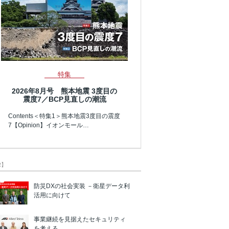
特集
2026年8月号 熊本地震 3度目の
震度7／BCP見直しの潮流
Contents＜特集1＞熊本地震3度目の震度
7【Opinion】イオンモール…
R】
防災DXの社会実装 －衛星データ利
活用に向けて
事業継続を見据えたセキュリティ
を考える