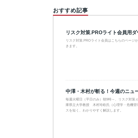
おすすめ記事
リスク対策.PROライト会員用
リスク対策.PROライト会員はこちらのページ
きます。
中澤・木村が斬る！今週のニュ
毎週火曜日（平日のみ）朝9時～、リスク対策.
庫県立大学教授 木村玲欧氏（心理学・危機管
スを短く、わかりやすく解説します。