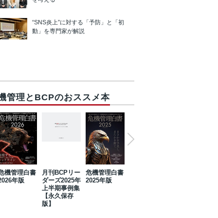
“SNS炎上”に対する「予防」と「初
動」を専門家が解説
機管理とBCPのおススメ本
危機管理白書
月刊BCPリー
危機管理白書
2023年防災・
危機管理白書
2026年版
ダーズ2025年
2025年版
BCP・リスク
2024年版
上半期事例集
マネジメント
【永久保存
事例集【永久
版】
保存版】