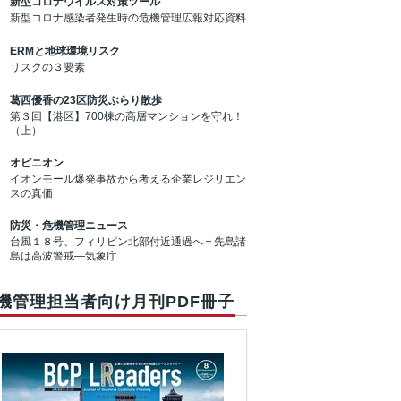
新型コロナウイルス対策ツール
新型コロナ感染者発生時の危機管理広報対応資料
ERMと地球環境リスク
リスクの３要素
葛西優香の23区防災ぶらり散歩
第３回【港区】700棟の高層マンションを守れ！
（上）
オピニオン
イオンモール爆発事故から考える企業レジリエン
スの真価
防災・危機管理ニュース
台風１８号、フィリピン北部付近通過へ＝先島諸
島は高波警戒―気象庁
機管理担当者向け月刊PDF冊子