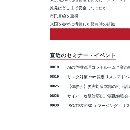
原発はどこまで安全になったか
市民目線を重視
米国を参考に構築した緊急時の組織
直近のセミナー・イベント
08/18
AIの危機管理コラボルーム企業
08/19
リスク対策.com認定リスクアドバ
08/25
【体験会】災害対策本部の机上訓
08/26
サイバー攻撃対応BCP実践勉強会～N
09/30
ISO/TS31050 エマージング・リ