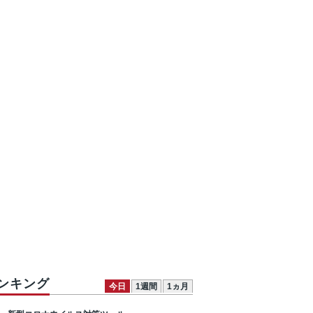
ンキング
今日
1週間
1ヵ月