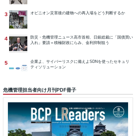
オピニオン
災害後の建物への再入場をどう判断するか
3
防災・危機管理ニュース
高市首相、日銀総裁に「国債買い
4
入れ」要請＝積極財政にらみ、金利抑制狙う
企業よ、サイバーリスクに備えよ
SDNを使ったセキュリ
5
ティソリューション
危機管理担当者向け月刊PDF冊子