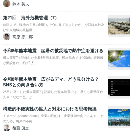
鈴木 英夫
第21回 海外危機管理（7）
前回まで、現地のＴ氏の対応を中心に見てきましたが、今回は本社及
び中東地域の統括機…
高原 彦二郎
令和8年熊本地震 猛暑の被災地で熱中症を避ける
最大震度7を記録した令和8年熊本地震。熊本県内では400超の避難所
が開設され、約9千人…
令和8年熊本地震 広がるデマ、どう見分ける？
SNSとの向き合い方
28日に発生した最大震度7を記録した熊本地震では、早くも豪華寝台
列車「ななつ星」が…
構造的不確実性の拡大と対応における思考転換
イメージ（Adobe Stock）企業の目的は、企業価値の向上にある。そ
のため、将来の不確…
後藤 茂之