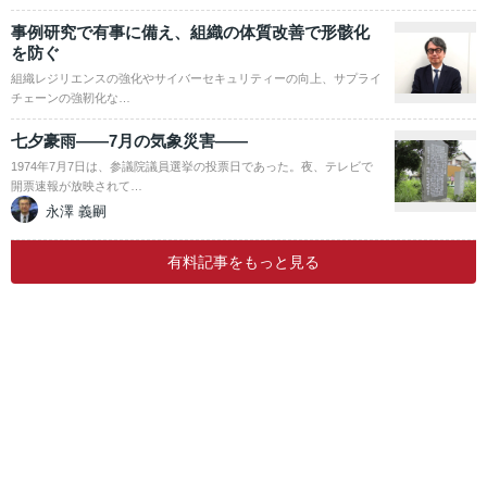
事例研究で有事に備え、組織の体質改善で形骸化
を防ぐ
組織レジリエンスの強化やサイバーセキュリティーの向上、サプライ
チェーンの強靭化な…
七夕豪雨――7月の気象災害――
1974年7月7日は、参議院議員選挙の投票日であった。夜、テレビで
開票速報が放映されて…
永澤 義嗣
有料記事をもっと見る