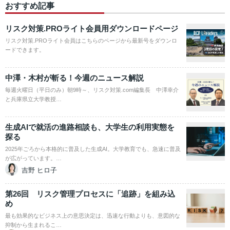
おすすめ記事
リスク対策.PROライト会員用ダウンロードページ
リスク対策.PROライト会員はこちらのページから最新号をダウンロ
ードできます。
中澤・木村が斬る！今週のニュース解説
毎週火曜日（平日のみ）朝9時～、リスク対策.com編集長 中澤幸介
と兵庫県立大学教授…
生成AIで就活の進路相談も、大学生の利用実態を
探る
2025年ごろから本格的に普及した生成AI。大学教育でも、急速に普及
が広がっています。…
吉野 ヒロ子
第26回 リスク管理プロセスに「追跡」を組み込
め
最も効果的なビジネス上の意思決定は、迅速な行動よりも、意図的な
抑制から生まれるこ…