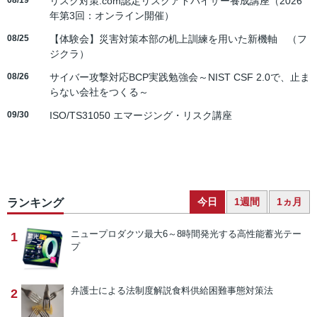
08/19
リスク対策.com認定リスクアドバイザー養成講座（2026
年第3回：オンライン開催）
08/25
【体験会】災害対策本部の机上訓練を用いた新機軸 （フ
ジクラ）
08/26
サイバー攻撃対応BCP実践勉強会～NIST CSF 2.0で、止ま
らない会社をつくる～
09/30
ISO/TS31050 エマージング・リスク講座
今日
1週間
1ヵ月
ランキング
ニュープロダクツ
最大6～8時間発光する高性能蓄光テー
1
プ
弁護士による法制度解説
食料供給困難事態対策法
2