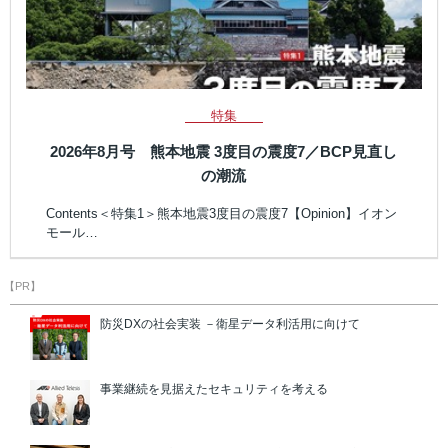
特集
2026年8月号 熊本地震 3度目の震度7／BCP見直し
の潮流
Contents＜特集1＞熊本地震3度目の震度7【Opinion】イオン
モール…
【PR】
防災DXの社会実装 －衛星データ利活用に向けて
事業継続を見据えたセキュリティを考える