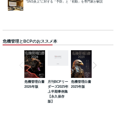
“SNS炎上”に対する「予防」と「初動」を専門家が解説
危機管理とBCPのおススメ本
危機管理白書
月刊BCPリー
危機管理白書
2023年防災・
2026年版
ダーズ2025年
2025年版
BCP・リスク
上半期事例集
マネジメント
【永久保存
事例集【永久
版】
保存版】