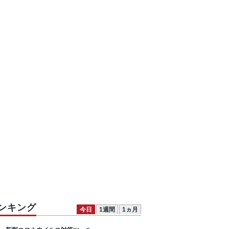
ンキング
今日
1週間
1ヵ月