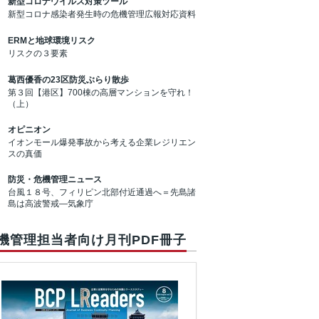
新型コロナウイルス対策ツール
新型コロナ感染者発生時の危機管理広報対応資料
ERMと地球環境リスク
リスクの３要素
葛西優香の23区防災ぶらり散歩
第３回【港区】700棟の高層マンションを守れ！
（上）
オピニオン
イオンモール爆発事故から考える企業レジリエン
スの真価
防災・危機管理ニュース
台風１８号、フィリピン北部付近通過へ＝先島諸
島は高波警戒―気象庁
機管理担当者向け月刊PDF冊子