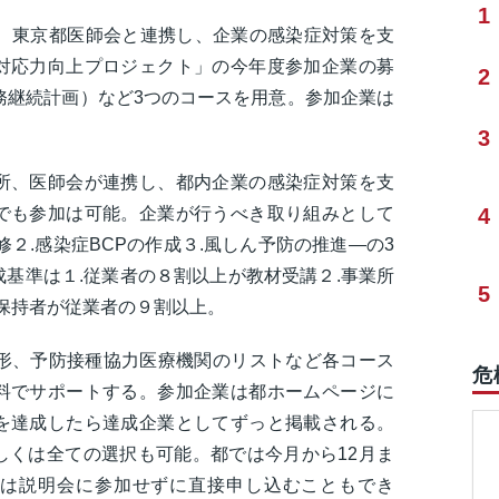
1
所、東京都医師会と連携し、企業の感染症対策を支
対応力向上プロジェクト」の今年度参加企業の募
2
務継続計画）など3つのコースを用意。参加企業は
。
3
所、医師会が連携し、都内企業の感染症対策を支
でも参加は可能。企業が行うべき取り組みとして
4
２.感染症BCPの作成３.風しん予防の推進―の3
基準は１.従業者の８割以上が教材受講２.事業所
5
体保持者が従業者の９割以上。
な形、予防接種協力医療機関のリストなど各コース
危
料でサポートする。参加企業は都ホームページに
を達成したら達成企業としてずっと掲載される。
しくは全ての選択も可能。都では今月から12月ま
は説明会に参加せずに直接申し込むこともでき