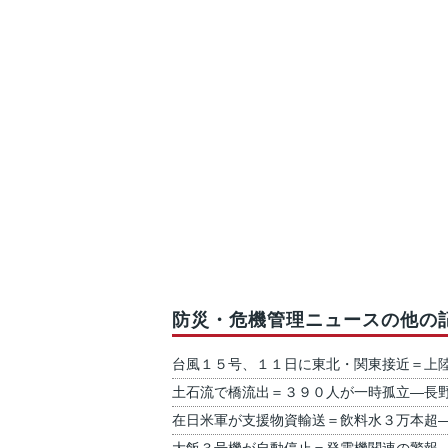
防災・危機管理ニュースの他の
台風１５号、１１日に東北・関東接近＝上
土石流で橋流出＝３９０人が一時孤立―長
在日米軍が支援物資輸送＝飲料水３万本超