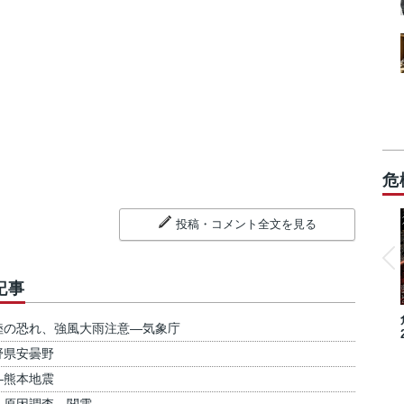
危
投稿・コメント全文を見る
記事
陸の恐れ、強風大雨注意―気象庁
野県安曇野
―熊本地震