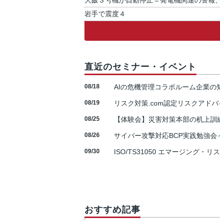
大飯３号機が自動停止＝発電機関連の警報
岩手で震度４
直近のセミナー・イベント
08/18
AIの危機管理コラボルーム企業
08/19
リスク対策.com認定リスクアドバ
08/25
【体験会】災害対策本部の机上訓
08/26
サイバー攻撃対応BCP実践勉強会～N
09/30
ISO/TS31050 エマージング・リ
おすすめ記事