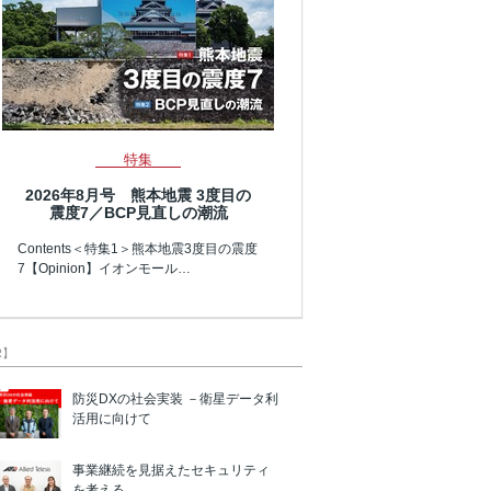
特集
2026年8月号 熊本地震 3度目の
震度7／BCP見直しの潮流
Contents＜特集1＞熊本地震3度目の震度
7【Opinion】イオンモール…
R】
防災DXの社会実装 －衛星データ利
活用に向けて
事業継続を見据えたセキュリティ
を考える