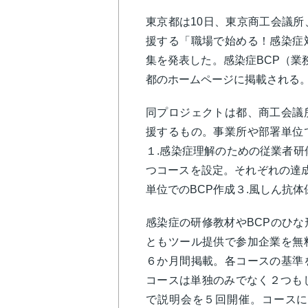
東京都は10日、東京商工会議
援する「職場で始める！感染症
集を発表した。感染症BCP（業
都のホームページに掲載される
同プロジェクトは都、商工会議
援するもの。事業所や部署単位
１.感染症理解のための従業者研修
つコースを設定。それぞれの達成
単位でのBCP作成３.風しん抗
感染症の研修教材やBCPのひ
ともツール提供で参加企業を無
６か月間掲載。各コースの基準
コースは単独のみでなく２つも
で説明会を５回開催。コースに