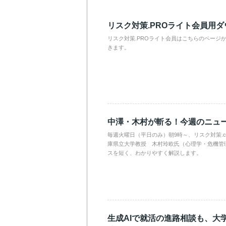
リスク対策.PROライト会員用
リスク対策.PROライト会員はこちらのページ
きます。
中澤・木村が斬る！今週のニュ
毎週火曜日（平日のみ）朝9時～、リスク対策.
庫県立大学教授 木村玲欧氏（心理学・危機管
スを短く、わかりやすく解説します。
生成AIで就活の進路相談も、大