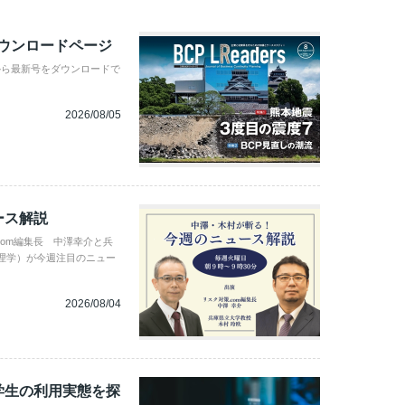
ダウンロードページ
から最新号をダウンロードで
2026/08/05
ース解説
com編集長 中澤幸介と兵
理学）が今週注目のニュー
2026/08/04
学生の利用実態を探