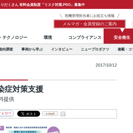
りだくさん 有料会員制度「リスク対策.PRO」募集中
危機管理担当者にお役立ち情報
メルマガ・会員登録のご案内
T・テクノロジー
環境
コンプライアンス
安全衛生
動向調査
事例から学ぶ
インタビュー
ニュープロダクツ
連載・コ
2017/10/12
染症対策支援
料提供
e-mail