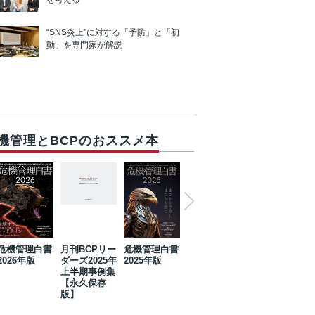
“SNS炎上”に対する「予防」と「初
動」を専門家が解説
機管理とBCPのおススメ本
危機管理白書
月刊BCPリー
危機管理白書
2023年防災・
危機管理白書
2026年版
ダーズ2025年
2025年版
BCP・リスク
2024年版
上半期事例集
マネジメント
【永久保存
事例集【永久
版】
保存版】