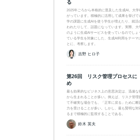
る
2025年ごろから本格的に普及した生成AI。大
がっています。積極的に活用して成果を挙げて
学の課題に生成AIを使う学生が増えたり、就活
われたりして、話題になっています。実際、大
のように生成AIサービスを使っているのでしょ
ている学生を対象にした、生成AI利用をテーマ
とに、考察します。
吉野 ヒロ子
第26回 リスク管理プロセスに
め
最も効果的なビジネス上の意思決定は、迅速な
から生まれることが多い。例えば、リスク管理
て不確実な場合でも、「正常に戻る」ために断
力を受けることが多い。しかし、最も賢明な対
るまで積極的に監視することである。
鈴木 英夫