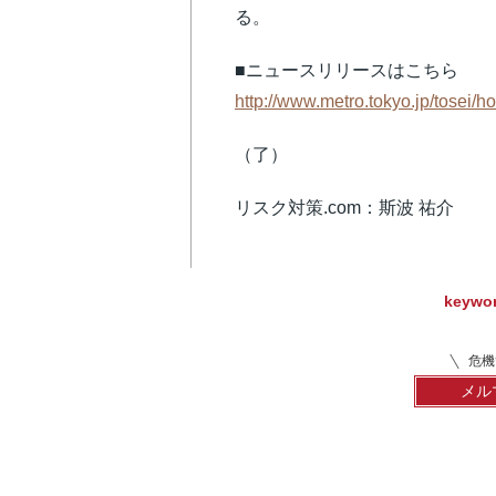
る。
■ニュースリリースはこちら
http://www.metro.tokyo.jp/tosei/
（了）
リスク対策.com：斯波 祐介
keywo
危機
メル