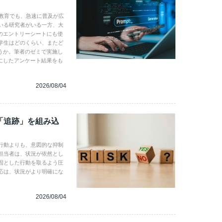
学教育でも、急速に普及が広
いる研究者がいる一方、大
のエントリーシートにも使
学生はどのくらい、またど
うか。筆者のゼミで実施し
にしたアンケート結果をも
2026/08/04
「追跡」を組み込
行動よりも、意図的な抑制
担当者は、状況が依然とし
固とした行動を取るよう圧
応は、状況がより明確にな
2026/08/04