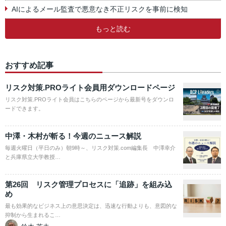
AIによるメール監査で悪意なき不正リスクを事前に検知
もっと読む
おすすめ記事
リスク対策.PROライト会員用ダウンロードページ
リスク対策.PROライト会員はこちらのページから最新号をダウンロ
ードできます。
中澤・木村が斬る！今週のニュース解説
毎週火曜日（平日のみ）朝9時～、リスク対策.com編集長 中澤幸介
と兵庫県立大学教授…
第26回 リスク管理プロセスに「追跡」を組み込
め
最も効果的なビジネス上の意思決定は、迅速な行動よりも、意図的な
抑制から生まれるこ…