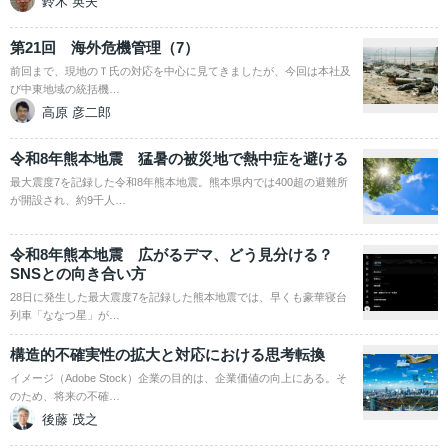
鈴木 英夫
第21回 海外危機管理（7）
前回まで、現地のＴ氏の対応を中心に見てきましたが、今回は本社及
び中東地域の統括機…
高原 彦二郎
令和8年熊本地震 猛暑の被災地で熱中症を避ける
最大震度7を記録した令和8年熊本地震。熊本県内では400超の避難所
が開設され、約9千人…
令和8年熊本地震 広がるデマ、どう見分ける？
SNSとの向き合い方
28日に発生した最大震度7を記録した熊本地震では、早くも豪華寝台
列車「ななつ星」が…
構造的不確実性の拡大と対応における思考転換
イメージ（Adobe Stock）企業の目的は、企業価値の向上にある。そ
のため、将来の不確…
後藤 茂之