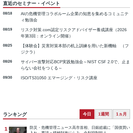
直近のセミナー・イベント
08/18
AIの危機管理コラボルーム企業の知恵を集めるコミュニテ
ィ勉強会
08/19
リスク対策.com認定リスクアドバイザー養成講座（2026
年第3回：オンライン開催）
08/25
【体験会】災害対策本部の机上訓練を用いた新機軸 （フ
ジクラ）
08/26
サイバー攻撃対応BCP実践勉強会～NIST CSF 2.0で、止ま
らない会社をつくる～
09/30
ISO/TS31050 エマージング・リスク講座
今日
1週間
1ヵ月
ランキング
防災・危機管理ニュース
高市首相、日銀総裁に「国債買い
1
入れ」要請＝積極財政にらみ、金利抑制狙う