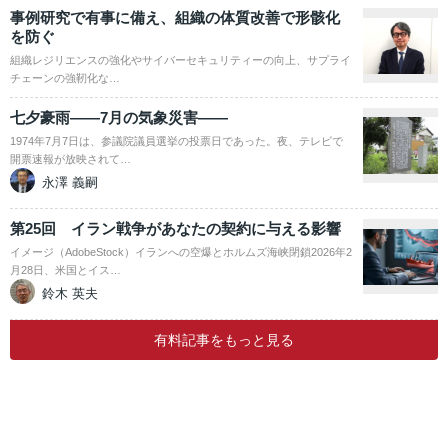
事例研究で有事に備え、組織の体質改善で形骸化
を防ぐ
組織レジリエンスの強化やサイバーセキュリティーの向上、サプライ
チェーンの強靭化な…
七夕豪雨――7月の気象災害――
1974年7月7日は、参議院議員選挙の投票日であった。夜、テレビで
開票速報が放映されて…
永澤 義嗣
第25回 イラン戦争があなたの契約に与える影響
イメージ（AdobeStock）イランへの空爆とホルムズ海峡閉鎖2026年2
月28日、米国とイス…
鈴木 英夫
有料記事をもっと見る