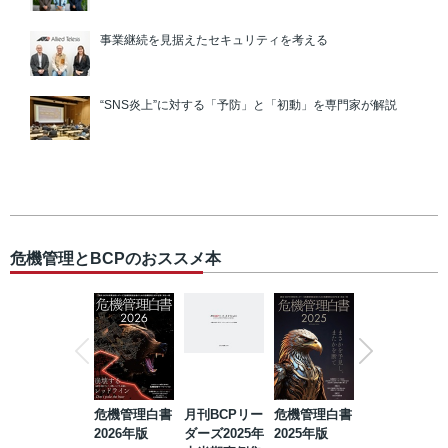
事業継続を見据えたセキュリティを考える
“SNS炎上”に対する「予防」と「初動」を専門家が解説
危機管理とBCPのおススメ本
危機管理白書
月刊BCPリー
危機管理白書
2023年防災・
2026年版
ダーズ2025年
2025年版
BCP・リスク