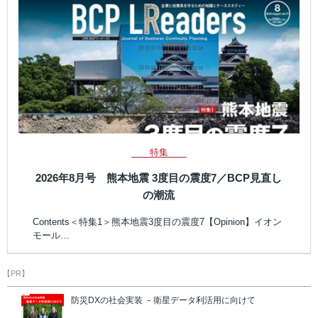
特集
2026年8月号 熊本地震 3度目の震度7／BCP見直し
の潮流
Contents＜特集1＞熊本地震3度目の震度7【Opinion】イオン
モール…
【PR】
防災DXの社会実装 －衛星データ利活用に向けて