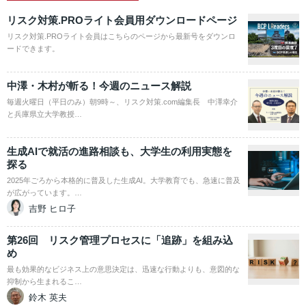
リスク対策.PROライト会員用ダウンロードページ
リスク対策.PROライト会員はこちらのページから最新号をダウンロ
ードできます。
中澤・木村が斬る！今週のニュース解説
毎週火曜日（平日のみ）朝9時～、リスク対策.com編集長 中澤幸介
と兵庫県立大学教授…
生成AIで就活の進路相談も、大学生の利用実態を
探る
2025年ごろから本格的に普及した生成AI。大学教育でも、急速に普及
が広がっています。…
吉野 ヒロ子
第26回 リスク管理プロセスに「追跡」を組み込
め
最も効果的なビジネス上の意思決定は、迅速な行動よりも、意図的な
抑制から生まれるこ…
鈴木 英夫