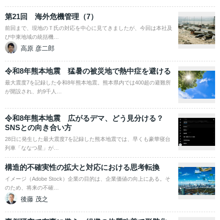
第21回 海外危機管理（7）
前回まで、現地のＴ氏の対応を中心に見てきましたが、今回は本社及
び中東地域の統括機…
高原 彦二郎
令和8年熊本地震 猛暑の被災地で熱中症を避ける
最大震度7を記録した令和8年熊本地震。熊本県内では400超の避難所
が開設され、約9千人…
令和8年熊本地震 広がるデマ、どう見分ける？
SNSとの向き合い方
28日に発生した最大震度7を記録した熊本地震では、早くも豪華寝台
列車「ななつ星」が…
構造的不確実性の拡大と対応における思考転換
イメージ（Adobe Stock）企業の目的は、企業価値の向上にある。そ
のため、将来の不確…
後藤 茂之