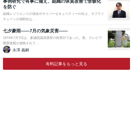
事例研究で有事に備え、組織の体質改善で形骸化
を防ぐ
組織レジリエンスの強化やサイバーセキュリティーの向上、サプライ
チェーンの強靭化な…
七夕豪雨――7月の気象災害――
1974年7月7日は、参議院議員選挙の投票日であった。夜、テレビで
開票速報が放映されて…
永澤 義嗣
有料記事をもっと見る