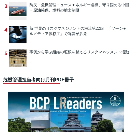
防災・危機管理ニュース
エネルギー危機、守り固める中国
3
＝原油確保、燃料の輸出制限
新 世界のリスクマネジメントの潮流
第22回 「ソーシャ
4
ルメディア依存症」で訴訟が多発
事例から学ぶ
組織の垣根を越えるリスクマネジメント活動
5
危機管理担当者向け月刊PDF冊子