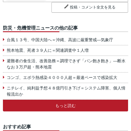
投稿・コメント全文を見る
防災・危機管理ニュースの他の記事
台風１３号、中国大陸へ＝沖縄、高波に厳重警戒―気象庁
熊本地震、死者３９人に＝関連調査中１人増
避難者の食生活、改善急務＝調理できず「パン飽き飽き」―断水
なお３万戸超・熊本地震
コンゴ、エボラ熱感染４０００人超＝最速ペースで感染拡大
ニチレイ、純利益予想４８億円引き下げ＝システム障害、個人情
報流出か
もっと読む
おすすめ記事