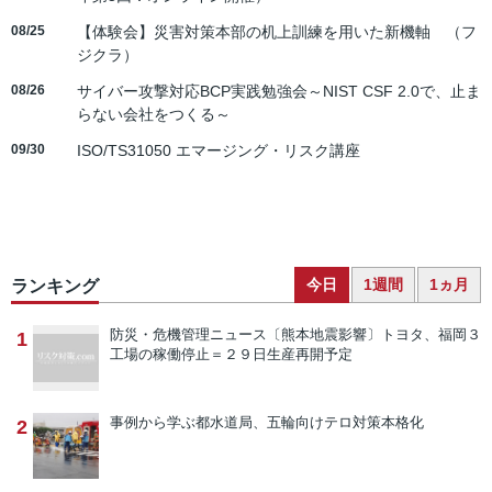
08/25
【体験会】災害対策本部の机上訓練を用いた新機軸 （フ
ジクラ）
08/26
サイバー攻撃対応BCP実践勉強会～NIST CSF 2.0で、止ま
らない会社をつくる～
09/30
ISO/TS31050 エマージング・リスク講座
今日
1週間
1ヵ月
ランキング
防災・危機管理ニュース
〔熊本地震影響〕トヨタ、福岡３
1
工場の稼働停止＝２９日生産再開予定
事例から学ぶ
都水道局、五輪向けテロ対策本格化
2