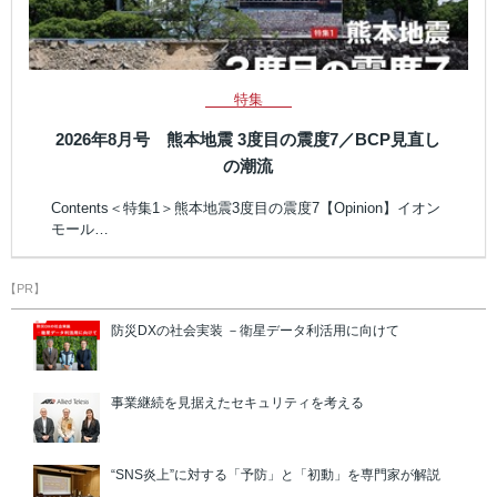
特集
2026年8月号 熊本地震 3度目の震度7／BCP見直し
の潮流
Contents＜特集1＞熊本地震3度目の震度7【Opinion】イオン
モール…
【PR】
防災DXの社会実装 －衛星データ利活用に向けて
事業継続を見据えたセキュリティを考える
“SNS炎上”に対する「予防」と「初動」を専門家が解説