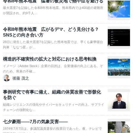
令和8年熊本地震 猛暑の被災地で熱中症を避ける
最大震度7を記録した令和8年熊本地震。熊本県内では400超の避難所
が開設され、約9千人…
令和8年熊本地震 広がるデマ、どう見分ける？
SNSとの向き合い方
28日に発生した最大震度7を記録した熊本地震では、早くも豪華寝台
列車「ななつ星」が…
構造的不確実性の拡大と対応における思考転換
イメージ（Adobe Stock）企業の目的は、企業価値の向上にある。そ
のため、将来の不確…
後藤 茂之
事例研究で有事に備え、組織の体質改善で形骸化
を防ぐ
組織レジリエンスの強化やサイバーセキュリティーの向上、サプライ
チェーンの強靭化な…
七夕豪雨――7月の気象災害――
1974年7月7日は、参議院議員選挙の投票日であった。夜、テレビで