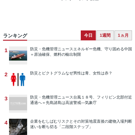
今日
1週間
1ヵ月
ランキング
防災・危機管理ニュース
エネルギー危機、守り固める中国
1
＝原油確保、燃料の輸出制限
防災とピクトグラム
なぜ男性は青、女性は赤？
2
防災・危機管理ニュース
台風１８号、フィリピン北部付近
3
通過へ＝先島諸島は高波警戒―気象庁
企業をむしばむリスクとその対策
地震直後の建物入場判断
4
迷いを断ち切る「二段階ステップ」