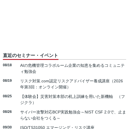
直近のセミナー・イベント
08/18
AIの危機管理コラボルーム企業の知恵を集めるコミュニテ
ィ勉強会
08/19
リスク対策.com認定リスクアドバイザー養成講座（2026
年第3回：オンライン開催）
08/25
【体験会】災害対策本部の机上訓練を用いた新機軸 （フ
ジクラ）
08/26
サイバー攻撃対応BCP実践勉強会～NIST CSF 2.0で、止ま
らない会社をつくる～
09/30
ISO/TS31050 エマージング・リスク講座