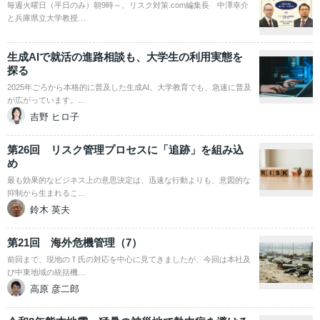
毎週火曜日（平日のみ）朝9時～、リスク対策.com編集長 中澤幸介
と兵庫県立大学教授…
生成AIで就活の進路相談も、大学生の利用実態を
探る
2025年ごろから本格的に普及した生成AI。大学教育でも、急速に普及
が広がっています。…
吉野 ヒロ子
第26回 リスク管理プロセスに「追跡」を組み込
め
最も効果的なビジネス上の意思決定は、迅速な行動よりも、意図的な
抑制から生まれるこ…
鈴木 英夫
第21回 海外危機管理（7）
前回まで、現地のＴ氏の対応を中心に見てきましたが、今回は本社及
び中東地域の統括機…
高原 彦二郎