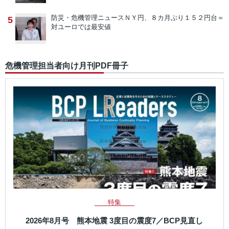
防災・危機管理ニュース
ＮＹ円、８カ月ぶり１５２円台＝
5
対ユーロでは最安値
危機管理担当者向け月刊PDF冊子
特集
2026年8月号 熊本地震 3度目の震度7／BCP見直し