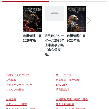
危機管理白書
月刊BCPリー
危機管理白書
2023年防災・
2026年版
ダーズ2025年
2025年版
BCP・リスク
上半期事例集
マネジメント
【永久保存
事例集【永久
版】
保存版】
このサイトについて
サイトマップ
広告掲載
企業概要・採用情報
プライバシーポリシー
ENGLISH
スタッフの紹介
特商法表記
会員登録
会員情報変更・確認・退会
BCPサポート事業
リスク対策研修
リスクアドバイザー資格
オンライン社員研修支援