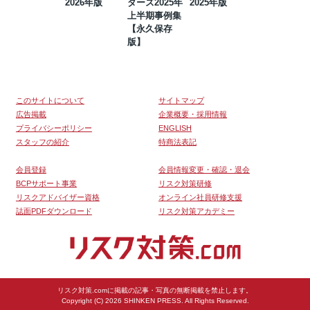
2026年版
ダーズ2025年
2025年版
BCP・リスク
上半期事例集
マネジメント
【永久保存
事例集【永久
版】
保存版】
このサイトについて
サイトマップ
広告掲載
企業概要・採用情報
プライバシーポリシー
ENGLISH
スタッフの紹介
特商法表記
会員登録
会員情報変更・確認・退会
BCPサポート事業
リスク対策研修
リスクアドバイザー資格
オンライン社員研修支援
誌面PDFダウンロード
リスク対策アカデミー
リスク対策.comに掲載の記事・写真の無断掲載を禁止します。
Copyright (C) 2026 SHINKEN PRESS. All Rights Reserved.