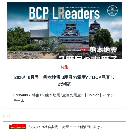
特集
2026年8月号 熊本地震 3度目の震度7／BCP見直し
の潮流
Contents＜特集1＞熊本地震3度目の震度7【Opinion】イオン
モール…
【PR】
防災DXの社会実装 －衛星データ利活用に向けて