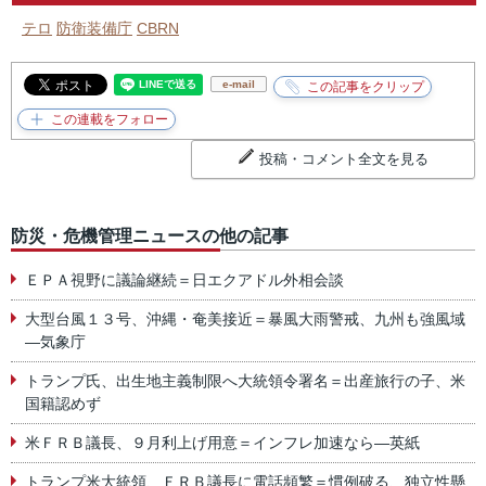
テロ
防衛装備庁
CBRN
e-mail
投稿・コメント全文を見る
防災・危機管理ニュースの他の記事
ＥＰＡ視野に議論継続＝日エクアドル外相会談
大型台風１３号、沖縄・奄美接近＝暴風大雨警戒、九州も強風域
―気象庁
トランプ氏、出生地主義制限へ大統領令署名＝出産旅行の子、米
国籍認めず
米ＦＲＢ議長、９月利上げ用意＝インフレ加速なら―英紙
トランプ米大統領、ＦＲＢ議長に電話頻繁＝慣例破る、独立性懸