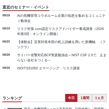
直近のセミナー・イベント
08/18
AIの危機管理コラボルーム企業の知恵を集めるコミュニテ
ィ勉強会
08/19
リスク対策.com認定リスクアドバイザー養成講座（2026
年第3回：オンライン開催）
08/25
【体験会】災害対策本部の机上訓練を用いた新機軸 （フ
ジクラ）
08/26
サイバー攻撃対応BCP実践勉強会～NIST CSF 2.0で、止ま
らない会社をつくる～
09/30
ISO/TS31050 エマージング・リスク講座
今日
1週間
1ヵ月
ランキング
防災・危機管理ニュース
高市首相、日銀総裁に「国債買い