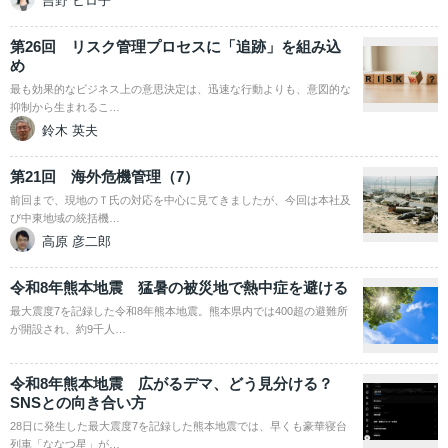
吉野 ヒロ子
第26回 リスク管理プロセスに「追跡」を組み込
め
最も効果的なビジネス上の意思決定は、迅速な行動よりも、意図的な
抑制から生まれるこ…
鈴木 英夫
第21回 海外危機管理（7）
前回まで、現地のＴ氏の対応を中心に見てきましたが、今回は本社及
び中東地域の統括機…
高原 彦二郎
令和8年熊本地震 猛暑の被災地で熱中症を避ける
最大震度7を記録した令和8年熊本地震。熊本県内では400超の避難所
が開設され、約9千人…
令和8年熊本地震 広がるデマ、どう見分ける？
SNSとの向き合い方
28日に発生した最大震度7を記録した熊本地震では、早くも豪華寝台
列車「ななつ星」が…