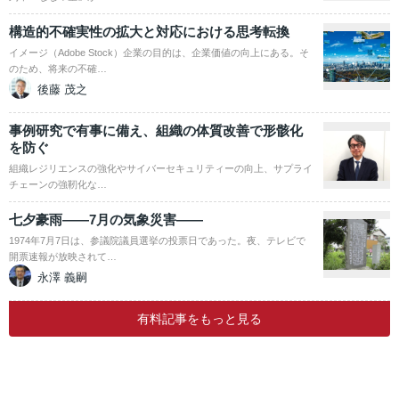
構造的不確実性の拡大と対応における思考転換
イメージ（Adobe Stock）企業の目的は、企業価値の向上にある。そ
のため、将来の不確…
後藤 茂之
事例研究で有事に備え、組織の体質改善で形骸化
を防ぐ
組織レジリエンスの強化やサイバーセキュリティーの向上、サプライ
チェーンの強靭化な…
七夕豪雨――7月の気象災害――
1974年7月7日は、参議院議員選挙の投票日であった。夜、テレビで
開票速報が放映されて…
永澤 義嗣
有料記事をもっと見る