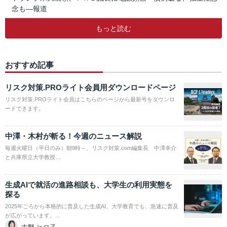
念も―報道
もっと読む
おすすめ記事
リスク対策.PROライト会員用ダウンロードページ
リスク対策.PROライト会員はこちらのページから最新号をダウンロ
ードできます。
中澤・木村が斬る！今週のニュース解説
毎週火曜日（平日のみ）朝9時～、リスク対策.com編集長 中澤幸介
と兵庫県立大学教授…
生成AIで就活の進路相談も、大学生の利用実態を
探る
2025年ごろから本格的に普及した生成AI。大学教育でも、急速に普及
が広がっています。…