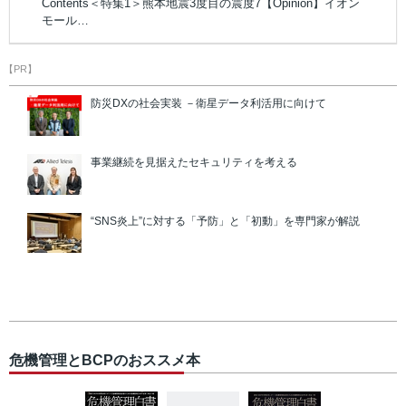
Contents＜特集1＞熊本地震3度目の震度7【Opinion】イオン
モール…
【PR】
防災DXの社会実装 －衛星データ利活用に向けて
事業継続を見据えたセキュリティを考える
“SNS炎上”に対する「予防」と「初動」を専門家が解説
危機管理とBCPのおススメ本