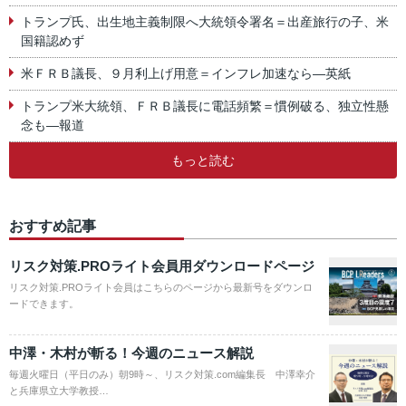
トランプ氏、出生地主義制限へ大統領令署名＝出産旅行の子、米
国籍認めず
米ＦＲＢ議長、９月利上げ用意＝インフレ加速なら―英紙
トランプ米大統領、ＦＲＢ議長に電話頻繁＝慣例破る、独立性懸
念も―報道
もっと読む
おすすめ記事
リスク対策.PROライト会員用ダウンロードページ
リスク対策.PROライト会員はこちらのページから最新号をダウンロ
ードできます。
中澤・木村が斬る！今週のニュース解説
毎週火曜日（平日のみ）朝9時～、リスク対策.com編集長 中澤幸介
と兵庫県立大学教授…