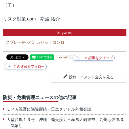
（了）
リスク対策.com：斯波 祐介
keyword
スプレー缶
火災
カセットコンロ
e-mail
投稿・コメント全文を見る
防災・危機管理ニュースの他の記事
ＥＰＡ視野に議論継続＝日エクアドル外相会談
大型台風１３号、沖縄・奄美接近＝暴風大雨警戒、九州も強風域
―気象庁