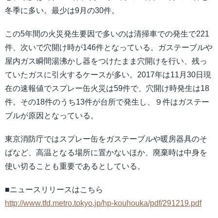
冬季に多い。最少は9月の30件。
この5年間の火災発生要因で多いのは清掃車での発生で221
件、次いで穴開け時が146件となっている。ガステーブルや
屋内ガス瞬間湯沸かし器をつけたまま穴開けを行い、残っ
ていたガスに引火するケースが多い。2017年は11月30日現
在の速報値でスプレー缶火災は59件で、穴開け時発生は18
件。その18件のうち13件が台所で発生し、９件はガステー
ブルが原因となっている。
東京消防庁ではスプレー缶をガステーブルや暖房器具のそ
ばなど、高温となる場所に置かないほか、廃棄時は中身を
使い切ることも重要であるとしている。
■ニュースリリースはこちら
http://www.tfd.metro.tokyo.jp/hp-kouhouka/pdf/291219.pdf