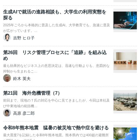
生成AIで就活の進路相談も、大学生の利用実態を
探る
2025年ごろから本格的に普及した生成AI。大学教育でも、急速に普及
が広がっています。…
吉野 ヒロ子
第26回 リスク管理プロセスに「追跡」を組み込
め
最も効果的なビジネス上の意思決定は、迅速な行動よりも、意図的な
抑制から生まれるこ…
鈴木 英夫
第21回 海外危機管理（7）
前回まで、現地のＴ氏の対応を中心に見てきましたが、今回は本社及
び中東地域の統括機…
高原 彦二郎
令和8年熊本地震 猛暑の被災地で熱中症を避ける
最大震度7を記録した令和8年熊本地震。熊本県内では400超の避難所