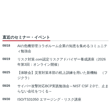
直近のセミナー・イベント
08/18
AIの危機管理コラボルーム企業の知恵を集めるコミュニテ
ィ勉強会
08/19
リスク対策.com認定リスクアドバイザー養成講座（2026
年第3回：オンライン開催）
08/25
【体験会】災害対策本部の机上訓練を用いた新機軸 （フ
ジクラ）
08/26
サイバー攻撃対応BCP実践勉強会～NIST CSF 2.0で、止ま
らない会社をつくる～
09/30
ISO/TS31050 エマージング・リスク講座