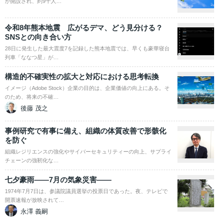
が開設され、約9千人…
令和8年熊本地震 広がるデマ、どう見分ける？
SNSとの向き合い方
28日に発生した最大震度7を記録した熊本地震では、早くも豪華寝台
列車「ななつ星」が…
構造的不確実性の拡大と対応における思考転換
イメージ（Adobe Stock）企業の目的は、企業価値の向上にある。そ
のため、将来の不確…
後藤 茂之
事例研究で有事に備え、組織の体質改善で形骸化
を防ぐ
組織レジリエンスの強化やサイバーセキュリティーの向上、サプライ
チェーンの強靭化な…
七夕豪雨――7月の気象災害――
1974年7月7日は、参議院議員選挙の投票日であった。夜、テレビで
開票速報が放映されて…
永澤 義嗣