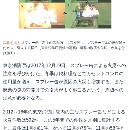
写真を拡大
スプレー缶（左上の赤丸内）に穴を開け、ガステーブルの炎が残っ
たガスに引火する様子（東京消防庁提供の写真に順番の数字や矢印、赤丸を付
け加工）
東京消防庁は2017年12月19日、スプレー缶による火災への
注意を呼びかけた。冬季は鍋料理などでカセットコンロの
使用量が増え、スプレー缶が原因の火災も増加する。また
廃棄の際の穴開けでの引火がよく起こるという。周辺への
注意が必要となる。
2012～16年の東京消防庁管内の主なスプレー缶などによる
火災件数は592件。この5年間での件数を月別に集計する
と、最多は1月の81件、次いで12月の75件、11月の58件と