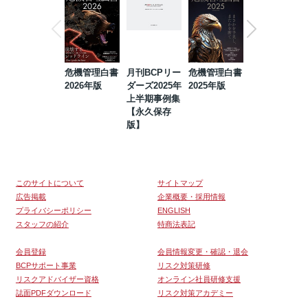
危機管理白書
月刊BCPリー
危機管理白書
2023年防災・
2026年版
ダーズ2025年
2025年版
BCP・リスク
上半期事例集
マネジメント
【永久保存
事例集【永久
版】
保存版】
このサイトについて
サイトマップ
広告掲載
企業概要・採用情報
プライバシーポリシー
ENGLISH
スタッフの紹介
特商法表記
会員登録
会員情報変更・確認・退会
BCPサポート事業
リスク対策研修
リスクアドバイザー資格
オンライン社員研修支援
誌面PDFダウンロード
リスク対策アカデミー