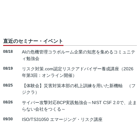
直近のセミナー・イベント
08/18
AIの危機管理コラボルーム企業の知恵を集めるコミュニテ
ィ勉強会
08/19
リスク対策.com認定リスクアドバイザー養成講座（2026
年第3回：オンライン開催）
08/25
【体験会】災害対策本部の机上訓練を用いた新機軸 （フ
ジクラ）
08/26
サイバー攻撃対応BCP実践勉強会～NIST CSF 2.0で、止ま
らない会社をつくる～
09/30
ISO/TS31050 エマージング・リスク講座