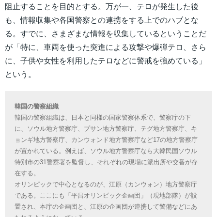
阻止することを目的とする。万が一、テロが発生した後
も、情報収集や各国警察との連携をする上でのハブとな
る。すでに、さまざまな情報を収集しているということだ
が「特に、車両を使った突進による攻撃や爆弾テロ、さら
に、子供や女性を利用したテロなどに警戒を強めている」
という。
韓国の警察組織
韓国の警察組織は、日本と同様の国家警察体系で、警察庁の下
に、ソウル地方警察庁、プサン地方警察庁、テグ地方警察庁、キ
ョンギ地方警察庁、カンウォンド地方警察庁など17の地方警察庁
が置かれている。例えば、ソウル地方警察庁なら大韓民国ソウル
特別市の31警察署を監督し、それぞれの現場に派出所や交番が存
在する。
オリンピックで中心となるのが、江原（カンウォン）地方警察庁
である。ここにも「平昌オリンピック企画団」（現地部隊）が設
置され、本庁の企画団と、江原の企画団が連携して警備などにあ