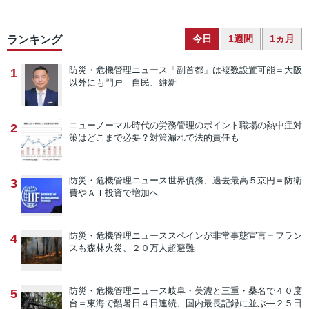
今日
1週間
1ヵ月
ランキング
防災・危機管理ニュース
「副首都」は複数設置可能＝大阪
1
以外にも門戸―自民、維新
ニューノーマル時代の労務管理のポイント
職場の熱中症対
2
策はどこまで必要？対策漏れで法的責任も
防災・危機管理ニュース
世界債務、過去最高５京円＝防衛
3
費やＡＩ投資で増加へ
防災・危機管理ニュース
スペインが非常事態宣言＝フラン
4
スも森林火災、２０万人超避難
防災・危機管理ニュース
岐阜・美濃と三重・桑名で４０度
5
台＝東海で酷暑日４日連続、国内最長記録に並ぶ―２５日