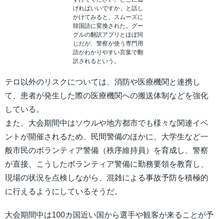
げればいいですか」と話し
かけてみると、スムーズに
韓国語に変換された。グー
グルの翻訳アプリとほぼ同
じだが、警察が使う専門用
語がわかりやすい言葉で翻
訳されるという。
テロ以外のリスクについては、消防や医療機関と連携し
て、患者が発生した際の医療機関への搬送体制などを強化
している。
また、大会期間中はソウルや地方都市でも様々な関連イベ
ントが開催されるため、民間警備のほかに、大学生など一
般市民のボランティア警備（秩序維持員）を育成し、警察
が直接、こうしたボランティア警備に勤務要領を教育し、
現場の状況を点検しながら、混雑による事故予防を積極的
に行えるようにしているそうだ。
大会期間中は100カ国近い国から選手や観客が来ることが予