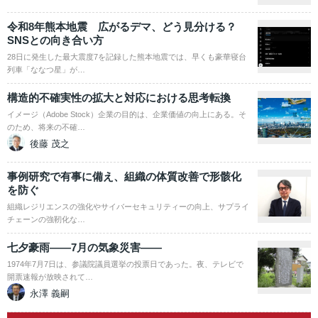
令和8年熊本地震 広がるデマ、どう見分ける？
SNSとの向き合い方
28日に発生した最大震度7を記録した熊本地震では、早くも豪華寝台
列車「ななつ星」が…
構造的不確実性の拡大と対応における思考転換
イメージ（Adobe Stock）企業の目的は、企業価値の向上にある。そ
のため、将来の不確…
後藤 茂之
事例研究で有事に備え、組織の体質改善で形骸化
を防ぐ
組織レジリエンスの強化やサイバーセキュリティーの向上、サプライ
チェーンの強靭化な…
七夕豪雨――7月の気象災害――
1974年7月7日は、参議院議員選挙の投票日であった。夜、テレビで
開票速報が放映されて…
永澤 義嗣