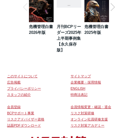
危機管理白書
月刊BCPリー
危機管理白書
2023年防災・
2026年版
ダーズ2025年
2025年版
BCP・リスク
上半期事例集
マネジメント
【永久保存
事例集【永久
版】
保存版】
このサイトについて
サイトマップ
広告掲載
企業概要・採用情報
プライバシーポリシー
ENGLISH
スタッフの紹介
特商法表記
会員登録
会員情報変更・確認・退会
BCPサポート事業
リスク対策研修
リスクアドバイザー資格
オンライン社員研修支援
誌面PDFダウンロード
リスク対策アカデミー