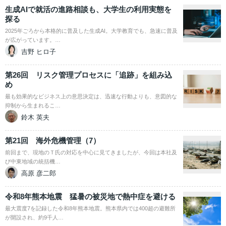
生成AIで就活の進路相談も、大学生の利用実態を
探る
2025年ごろから本格的に普及した生成AI。大学教育でも、急速に普及
が広がっています。…
吉野 ヒロ子
第26回 リスク管理プロセスに「追跡」を組み込
め
最も効果的なビジネス上の意思決定は、迅速な行動よりも、意図的な
抑制から生まれるこ…
鈴木 英夫
第21回 海外危機管理（7）
前回まで、現地のＴ氏の対応を中心に見てきましたが、今回は本社及
び中東地域の統括機…
高原 彦二郎
令和8年熊本地震 猛暑の被災地で熱中症を避ける
最大震度7を記録した令和8年熊本地震。熊本県内では400超の避難所
が開設され、約9千人…