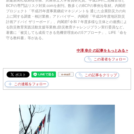
新建新聞社取締役専務、兵庫県立大学客員研究員。平成19年に危機管理と
BCPの専門誌リスク対策.comを創刊。数多くのBCPの事例を取材。内閣府
プロジェクト「平成25年度事業継続マネジメントを 通じた企業防災力の向
上に関する調査・検討業務」アドバイザー、内閣府「平成26年度地区防災
計画アドバイ ザリーボード」、内閣府｢令和７年度多様な主体との連携によ
る防災教育実践活動支援等業務｣防災教育チャレンジプラン実行委員など。
著書に「被災しても成長できる危機管理攻めの5アプローチ」、LIFE「命を
守る教科書」等がある。
中澤 幸介 の記事をもっとみる >
e-mail