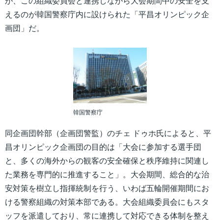
が、この組織委員会と連携しながら大会期間中の安全を支
えるのが韓国警察庁内に設けられた「平昌オリンピック企
画団」だ。
韓国警察庁
同企画団幹部（企画団警監）のチェ ドゥホ氏によると、平
昌オリンピック企画団の目的は「大会に参加する選手団
と、多くの海外からの観客の安全確保と秩序維持に関連し
た業務を専門的に推進すること」。大会期間、総合的な治
安対策を樹立し指揮統制を行う、いわば五輪開催期間にお
ける警察組織の対策本部である。大会組織委員会にもスタ
ッフを派遣しており、常に連携して対応できる体制を整え