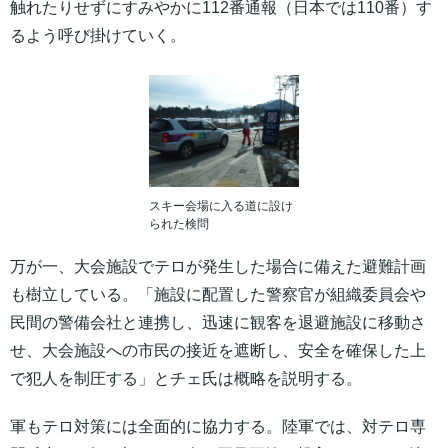
触れたりせずにすみやかに112番通報（日本では110番）す
るよう呼び掛けていく。
スキー会場に入る道に設け
られた検問
万が一、大会施設でテロが発生した場合に備えた避難計画
も樹立している。「施設に配置した警察官が組織委員会や
民間の警備会社と連携し、迅速に観客を退避施設に移動さ
せ、大会施設への市民の接近を遮断し、安全を確保した上
で犯人を制圧する」とチェ氏は概略を説明する。
軍もテロ対策には全面的に協力する。陸軍では、対テロ専