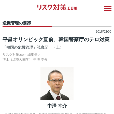
危機管理の要諦
2018/02/06
平昌オリンピック直前、韓国警察庁のテロ対策
「韓国の危機管理」視察記 （上）
リスク対策.com 編集長／
博士（環境人間学）
中澤 幸介
中澤 幸介