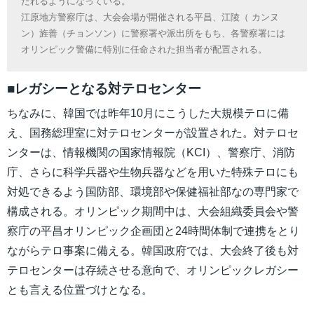
たれるようになっている。
江原地方警察庁は、大会会場が開催される平昌、江陵（ カンヌ
ン）旌善（チョンソン）に警察署や派出所をもち、各警察署には
オリンピック警備に特別に任命された担当者が配置される。
■レガシーとなる対テロセンター
ちなみに、韓国では昨年10月にこうした大規模テロに備
え、国務総理室に対テロセンターが設置された。対テロセ
ンターは、情報機関の国家情報院（KCI）、警察庁、消防
庁、さらに科学兵器や生物兵器などを用いた特殊テロにも
対処できるよう国防部、環境部や保健福祉部なの専門家で
構成される。オリンピック期間中は、大会組織委員会や警
察庁の平昌オリンピック企画団と24時間体制で連携をとり
ながらテロ事案に備える。韓国政府では、大会終了後も対
テロセンターは存続させる意向で、オリンピックレガシー
とも言える位置づけとなる。