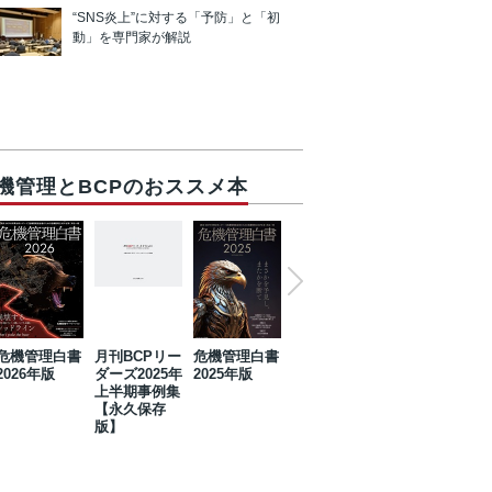
“SNS炎上”に対する「予防」と「初
動」を専門家が解説
機管理とBCPのおススメ本
危機管理白書
月刊BCPリー
危機管理白書
2023年防災・
危機管理白書
2026年版
ダーズ2025年
2025年版
BCP・リスク
2024年版
上半期事例集
マネジメント
【永久保存
事例集【永久
版】
保存版】