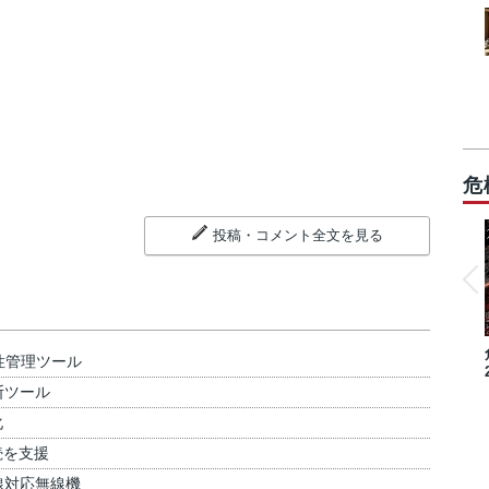
危
投稿・コメント全文を見る
性管理ツール
断ツール
化
続を支援
線対応無線機