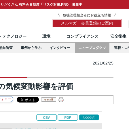
りだくさん 有料会員制度「リスク対策.PRO」募集中
危機管理担当者にお役立ち情報
メルマガ・会員登録のご案内
T・テクノロジー
環境
コンプライアンス
安全衛生
動向調査
事例から学ぶ
インタビュー
ニュープロダクツ
連載・コ
2021/02/25
の気候変動影響を評価
e-mail