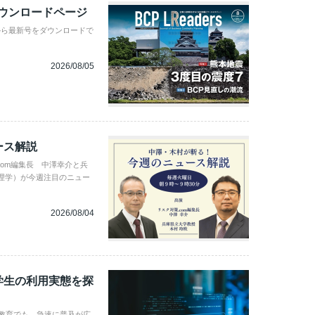
ダウンロードページ
から最新号をダウンロードで
2026/08/05
ース解説
com編集長 中澤幸介と兵
理学）が今週注目のニュー
2026/08/04
学生の利用実態を探
学教育でも、急速に普及が広