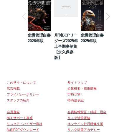
危機管理白書
月刊BCPリー
危機管理白書
2023年防災・
2026年版
ダーズ2025年
2025年版
BCP・リスク
上半期事例集
マネジメント
【永久保存
事例集【永久
版】
保存版】
このサイトについて
サイトマップ
広告掲載
企業概要・採用情報
プライバシーポリシー
ENGLISH
スタッフの紹介
特商法表記
会員登録
会員情報変更・確認・退会
BCPサポート事業
リスク対策研修
リスクアドバイザー資格
オンライン社員研修支援
誌面PDFダウンロード
リスク対策アカデミー