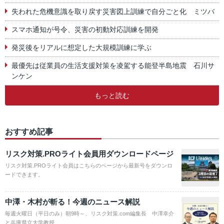
失われた危機意識を取り戻す災害図上訓練で自分ごと化 ミツバ
スマホ通知が号令、災害の初動対応訓練を開発
発災後をリアルに想定した大規模訓練に学ぶ
最優先は従業員の生活支援対策を凌駕する能登半島地震 石川サ
ンケン
もっと読む
おすすめ記事
リスク対策.PROライト会員用ダウンロードページ
リスク対策.PROライト会員はこちらのページから最新号をダウンロ
ードできます。
中澤・木村が斬る！今週のニュース解説
毎週火曜日（平日のみ）朝9時～、リスク対策.com編集長 中澤幸介
と兵庫県立大学教授…