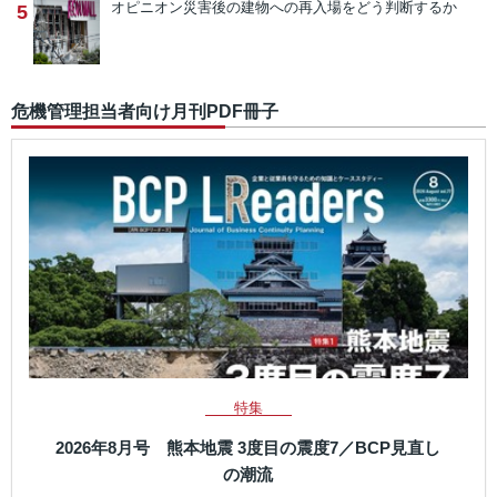
オピニオン
災害後の建物への再入場をどう判断するか
5
危機管理担当者向け月刊PDF冊子
特集
2026年8月号 熊本地震 3度目の震度7／BCP見直し
の潮流