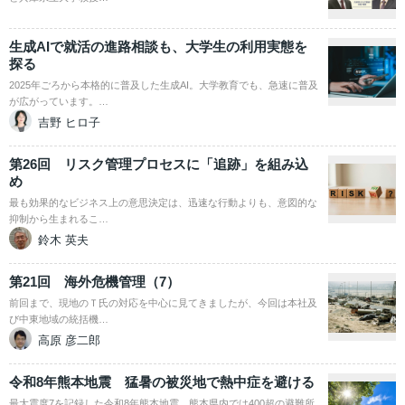
生成AIで就活の進路相談も、大学生の利用実態を
探る
2025年ごろから本格的に普及した生成AI。大学教育でも、急速に普及
が広がっています。…
吉野 ヒロ子
第26回 リスク管理プロセスに「追跡」を組み込
め
最も効果的なビジネス上の意思決定は、迅速な行動よりも、意図的な
抑制から生まれるこ…
鈴木 英夫
第21回 海外危機管理（7）
前回まで、現地のＴ氏の対応を中心に見てきましたが、今回は本社及
び中東地域の統括機…
高原 彦二郎
令和8年熊本地震 猛暑の被災地で熱中症を避ける
最大震度7を記録した令和8年熊本地震。熊本県内では400超の避難所