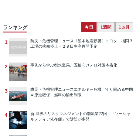
今日
1週間
1ヵ月
ランキング
防災・危機管理ニュース
〔熊本地震影響〕トヨタ、福岡３
1
工場の稼働停止＝２９日生産再開予定
事例から学ぶ
都水道局、五輪向けテロ対策本格化
2
防災・危機管理ニュース
エネルギー危機、守り固める中国
3
＝原油確保、燃料の輸出制限
新 世界のリスクマネジメントの潮流
第22回 「ソーシャ
4
ルメディア依存症」で訴訟が多発