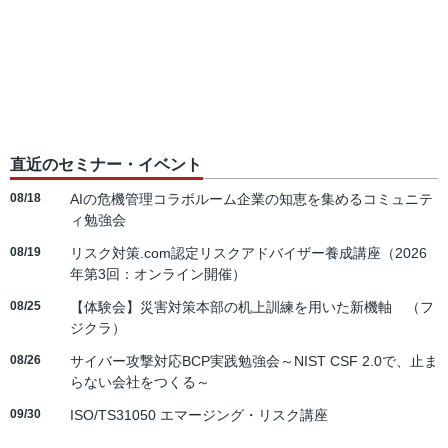
直近のセミナー・イベント
08/18
AIの危機管理コラボルーム企業の知恵を集めるコミュニテ
ィ勉強会
08/19
リスク対策.com認定リスクアドバイザー養成講座（2026
年第3回：オンライン開催）
08/25
【体験会】災害対策本部の机上訓練を用いた新機軸 （フ
ジクラ）
08/26
サイバー攻撃対応BCP実践勉強会～NIST CSF 2.0で、止ま
らない会社をつくる～
09/30
ISO/TS31050 エマージング・リスク講座