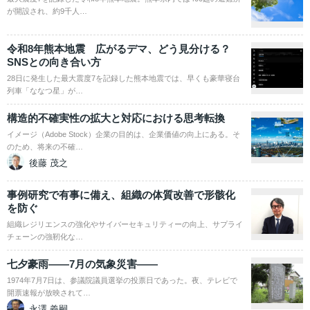
が開設され、約9千人…
令和8年熊本地震 広がるデマ、どう見分ける？
SNSとの向き合い方
28日に発生した最大震度7を記録した熊本地震では、早くも豪華寝台
列車「ななつ星」が…
構造的不確実性の拡大と対応における思考転換
イメージ（Adobe Stock）企業の目的は、企業価値の向上にある。そ
のため、将来の不確…
後藤 茂之
事例研究で有事に備え、組織の体質改善で形骸化
を防ぐ
組織レジリエンスの強化やサイバーセキュリティーの向上、サプライ
チェーンの強靭化な…
七夕豪雨――7月の気象災害――
1974年7月7日は、参議院議員選挙の投票日であった。夜、テレビで
開票速報が放映されて…
永澤 義嗣