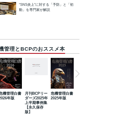
“SNS炎上”に対する「予防」と「初
動」を専門家が解説
機管理とBCPのおススメ本
危機管理白書
月刊BCPリー
危機管理白書
2023年防災・
危機管理白書
2026年版
ダーズ2025年
2025年版
BCP・リスク
2024年版
上半期事例集
マネジメント
【永久保存
事例集【永久
版】
保存版】