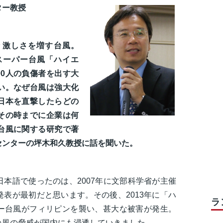
ター教授
々激しさを増す台風。
たスーパー台風「ハイエ
000人の負傷者を出す大
い。なぜ台風は強大化
日本を直撃したらどの
その時までに企業は何
台風に関する研究で著
センターの坪木和久教授に話を聞いた。
本語で使ったのは、2007年に文部科学省が主催
表が最初だと思います。その後、2013年に「ハ
ラ
ー台風がフィリピンを襲い、甚大な被害が発生。
台風の脅威が国内にも浸透していきました。