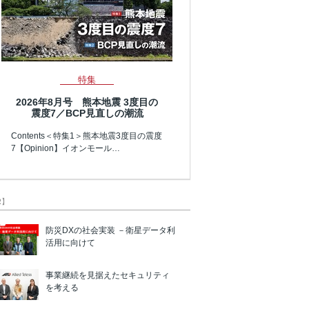
特集
2026年8月号 熊本地震 3度目の
震度7／BCP見直しの潮流
Contents＜特集1＞熊本地震3度目の震度
7【Opinion】イオンモール…
R】
防災DXの社会実装 －衛星データ利
活用に向けて
事業継続を見据えたセキュリティ
を考える