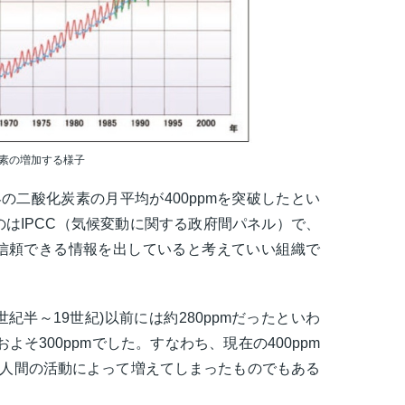
素の増加する様子
の二酸化炭素の月平均が400ppmを突破したとい
はIPCC（気候変動に関する政府間パネル）で、
信頼できる情報を出していると考えていい組織で
世紀半～19世紀)以前には約280ppmだったといわ
よそ300ppmでした。すなわち、現在の400ppm
速な人間の活動によって増えてしまったものでもある