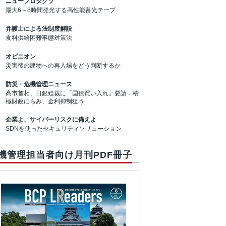
ニュープロダクツ
最大6～8時間発光する高性能蓄光テープ
弁護士による法制度解説
食料供給困難事態対策法
オピニオン
災害後の建物への再入場をどう判断するか
防災・危機管理ニュース
高市首相、日銀総裁に「国債買い入れ」要請＝積
極財政にらみ、金利抑制狙う
企業よ、サイバーリスクに備えよ
SDNを使ったセキュリティソリューション
機管理担当者向け月刊PDF冊子