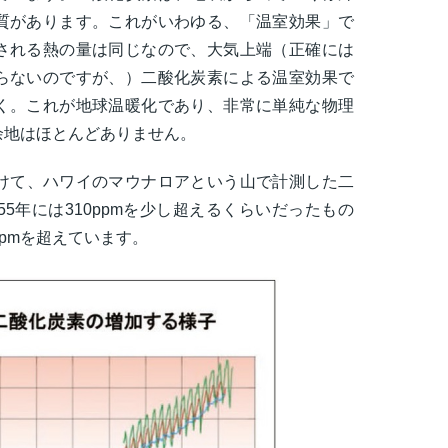
質があります。これがいわゆる、「温室効果」で
される熱の量は同じなので、大気上端（正確には
らないのですが、）二酸化炭素による温室効果で
く。これが地球温暖化であり、非常に単純な物理
余地はほとんどありません。
にかけて、ハワイのマウナロアという山で計測した二
5年には310ppmを少し超えるくらいだったもの
0ppmを超えています。