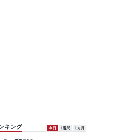
ンキング
今日
1週間
1ヵ月